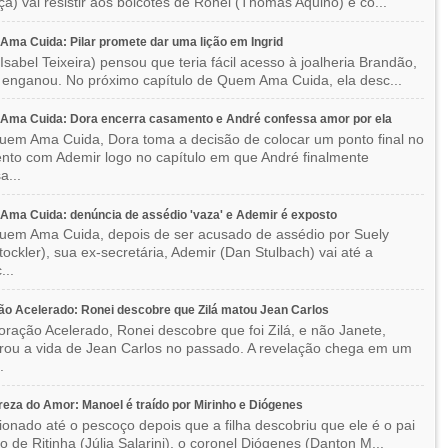
a) vai resistir aos boicotes de Ronei (Thomás Aquino) e co...
ma Cuida: Pilar promete dar uma lição em Ingrid
(Isabel Teixeira) pensou que teria fácil acesso à joalheria Brandão,
enganou. No próximo capítulo de Quem Ama Cuida, ela desc...
Ama Cuida: Dora encerra casamento e André confessa amor por ela
em Ama Cuida, Dora toma a decisão de colocar um ponto final no
to com Ademir logo no capítulo em que André finalmente
a...
ma Cuida: denúncia de assédio 'vaza' e Ademir é exposto
em Ama Cuida, depois de ser acusado de assédio por Suely
Stockler), sua ex-secretária, Ademir (Dan Stulbach) vai até a
...
o Acelerado: Ronei descobre que Zilá matou Jean Carlos
ração Acelerado, Ronei descobre que foi Zilá, e não Janete,
rou a vida de Jean Carlos no passado. A revelação chega em um
.
eza do Amor: Manoel é traído por Mirinho e Diógenes
ionado até o pescoço depois que a filha descobriu que ele é o pai
co de Ritinha (Júlia Salarini), o coronel Diógenes (Danton M...