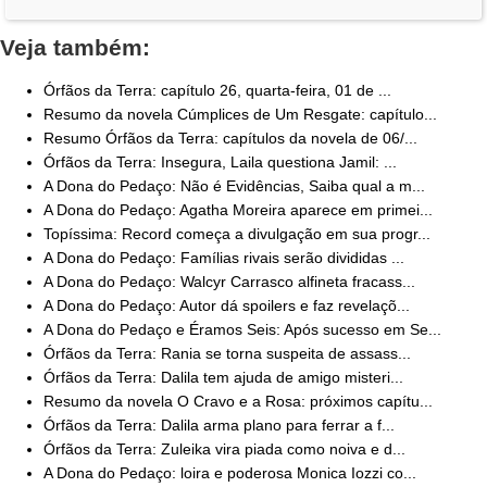
Veja também:
Órfãos da Terra: capítulo 26, quarta-feira, 01 de ...
Resumo da novela Cúmplices de Um Resgate: capítulo...
Resumo Órfãos da Terra: capítulos da novela de 06/...
Órfãos da Terra: Insegura, Laila questiona Jamil: ...
A Dona do Pedaço: Não é Evidências, Saiba qual a m...
A Dona do Pedaço: Agatha Moreira aparece em primei...
Topíssima: Record começa a divulgação em sua progr...
A Dona do Pedaço: Famílias rivais serão divididas ...
A Dona do Pedaço: Walcyr Carrasco alfineta fracass...
A Dona do Pedaço: Autor dá spoilers e faz revelaçõ...
A Dona do Pedaço e Éramos Seis: Após sucesso em Se...
Órfãos da Terra: Rania se torna suspeita de assass...
Órfãos da Terra: Dalila tem ajuda de amigo misteri...
Resumo da novela O Cravo e a Rosa: próximos capítu...
Órfãos da Terra: Dalila arma plano para ferrar a f...
Órfãos da Terra: Zuleika vira piada como noiva e d...
A Dona do Pedaço: loira e poderosa Monica Iozzi co...