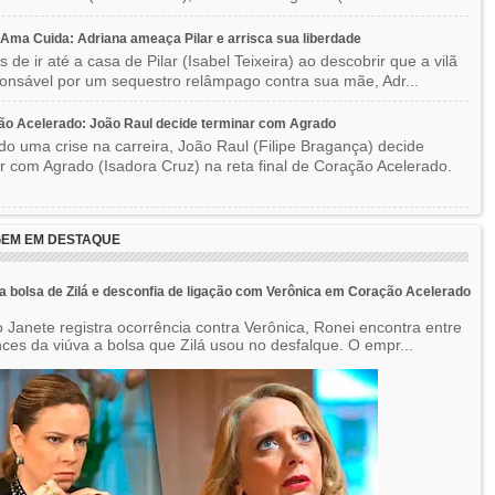
ma Cuida: Adriana ameaça Pilar e arrisca sua liberdade
 de ir até a casa de Pilar (Isabel Teixeira) ao descobrir que a vilã
ponsável por um sequestro relâmpago contra sua mãe, Adr...
o Acelerado: João Raul decide terminar com Agrado
do uma crise na carreira, João Raul (Filipe Bragança) decide
r com Agrado (Isadora Cruz) na reta final de Coração Acelerado.
EM EM DESTAQUE
a bolsa de Zilá e desconfia de ligação com Verônica em Coração Acelerado
 Janete registra ocorrência contra Verônica, Ronei encontra entre
nces da viúva a bolsa que Zilá usou no desfalque. O empr...