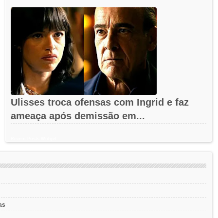
Ulisses troca ofensas com Ingrid e faz
ameaça após demissão em...
Recent Posts Widget
as