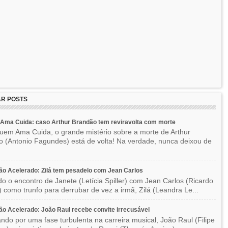
R POSTS
Ama Cuida: caso Arthur Brandão tem reviravolta com morte
em Ama Cuida, o grande mistério sobre a morte de Arthur
 (Antonio Fagundes) está de volta! Na verdade, nunca deixou de
o Acelerado: Zilá tem pesadelo com Jean Carlos
o o encontro de Janete (Letícia Spiller) com Jean Carlos (Ricardo
) como trunfo para derrubar de vez a irmã, Zilá (Leandra Le...
o Acelerado: João Raul recebe convite irrecusável
ndo por uma fase turbulenta na carreira musical, João Raul (Filipe