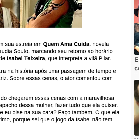
m sua estreia em
Quem Ama Cuida
, novela
laudia Souto, marcando seu retorno ao horário
 de
Isabel Teixeira
, que interpreta a vilã Pilar.
E
c
ntra na história após uma passagem de tempo e
e
atriz. Sobre essas cenas, o ator comentou com
ndo chegarem essas cenas com a maravilhosa
capacho dessa mulher, fazer tudo que ela quiser.
 eu pise na sua cara? Faço também. O que ela
ótimo, porque sei que o jogo da Isabel não tem