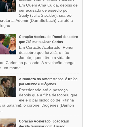
Em Quem Ama Cuida, depois de
ser acusado de assédio por
Suely (Julia Stockler), sua ex-
cretária, Ademir (Dan Stulbach) vai até a
legac...
Coração Acelerado: Ronei descobre
que Zilá matou Jean Carlos
Em Coração Acelerado, Ronei
descobre que foi Zilá, e não
Janete, quem tirou a vida de
an Carlos no passado. A revelação chega
m um mome...
A Nobreza do Amor: Manoel é traído
por Mirinho e Diógenes
Pressionado até o pescoço
depois que a filha descobriu que
ele é o pai biológico de Ritinha
úlia Salarini), o coronel Diógenes (Danton
..
Coração Acelerado: João Raul
decide terminar com Agrado