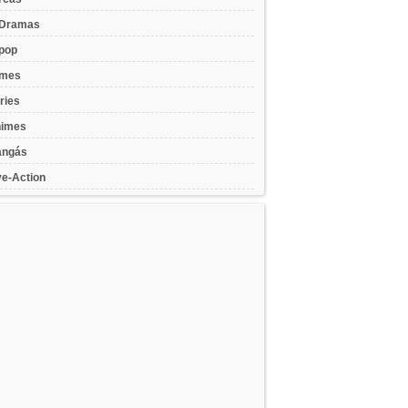
Dramas
pop
lmes
ries
imes
ngás
ve-Action