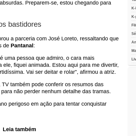
s absurdas. Preparem-se, estou chegando para
K-
K-
s bastidores
Fi
Sé
u a parceria com José Loreto, ressaltando que
An
s de
Pantanal
:
Ma
e é uma pessoa que admiro, o cara mais
Li
le, fiquei animada. Estou aqui para me divertir,
idíssima. Vai ser deitar e rolar”, afirmou a atriz.
 TV também pode conferir os
resumos das
, para não perder nenhum detalhe das tramas.
ano perigoso em ação para tentar conquistar
Leia também