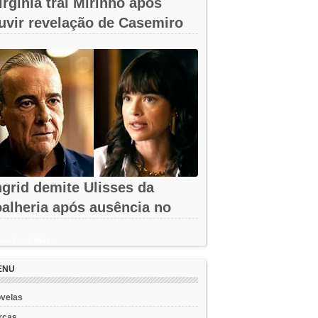
irgínia trai Mirinho após
uvir revelação de Casemiro
m A...
ngrid demite Ulisses da
oalheria após ausência no
assino em...
ent Posts Widget
ENU
velas
rcas