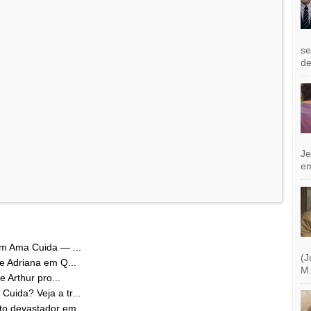
se
de
Je
e
em Ama Cuida — ...
(J
e Adriana em Q...
M.
 Arthur pro...
uida? Veja a tr...
o devastador em...