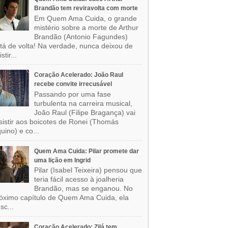
Brandão tem reviravolta com morte
Em Quem Ama Cuida, o grande
mistério sobre a morte de Arthur
Brandão (Antonio Fagundes)
tá de volta! Na verdade, nunca deixou de
stir...
Coração Acelerado: João Raul
recebe convite irrecusável
Passando por uma fase
turbulenta na carreira musical,
João Raul (Filipe Bragança) vai
sistir aos boicotes de Ronei (Thomás
uino) e co...
Quem Ama Cuida: Pilar promete dar
uma lição em Ingrid
Pilar (Isabel Teixeira) pensou que
teria fácil acesso à joalheria
Brandão, mas se enganou. No
óximo capítulo de Quem Ama Cuida, ela
sc...
Coração Acelerado: Zilá tem