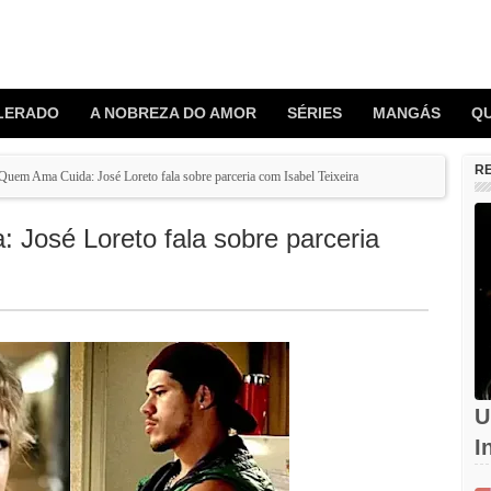
LERADO
A NOBREZA DO AMOR
SÉRIES
MANGÁS
Q
R
Quem Ama Cuida: José Loreto fala sobre parceria com Isabel Teixeira
José Loreto fala sobre parceria
U
I
d