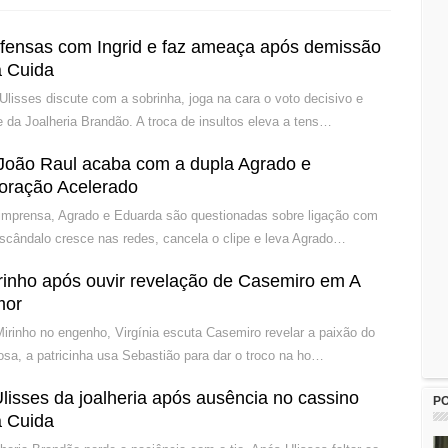
 ofensas com Ingrid e faz ameaça após demissão
 Cuida
 Ulisses discute com a sobrinha, joga na cara o voto decisivo e
 da Joalheria Brandão. A troca de insultos eleva a tens…
João Raul acaba com a dupla Agrado e
oração Acelerado
 imprensa, Agrado e Eduarda são questionadas sobre ligação com
escândalo cresce nas redes, cancela o clipe e leva Agrado…
Mirinho após ouvir revelação de Casemiro em A
mor
irinho no engenho, Virgínia escuta Casemiro revelar a paixão do
iosa, a patricinha usa Sebastião para dar o troco na ho…
Ulisses da joalheria após ausência no cassino
P
 Cuida