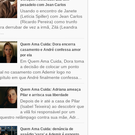
pesadelo com Jean Carlos
Usando o encontro de Janete
(Letícia Spiller) com Jean Carlos
(Ricardo Pereira) como trunfo
ra derrubar de vez a irmã, Zilá (Leandra
...
Quem Ama Cuida: Dora encerra
casamento e André confessa amor
por ela
Em Quem Ama Cuida, Dora toma
a decisão de colocar um ponto
nal no casamento com Ademir logo no
pítulo em que André finalmente confessa...
Quem Ama Cuida: Adriana ameaça
Pilar e arrisca sua liberdade
Depois de ir até a casa de Pilar
(Isabel Teixeira) ao descobrir que
a vilã foi responsável por um
questro relâmpago contra sua mãe, Adr...
Quem Ama Cuida: denúncia de
assédio 'vaza' e Ademir é exposto