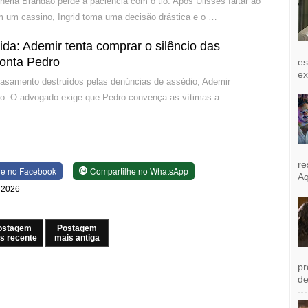
heria Brandão perde a paciência com o tio. Após Ulisses faltar ao
em um cassino, Ingrid toma uma decisão drástica e o …
a: Ademir tenta comprar o silêncio das
ronta Pedro
es
exi
casamento destruídos pelas denúncias de assédio, Ademir
ilho. O advogado exige que Pedro convença as vítimas a
re
he no Facebook
Compartilhe no WhatsApp
Aq
e 2026
ostagem
Postagem
s recente
mais antiga
pr
de