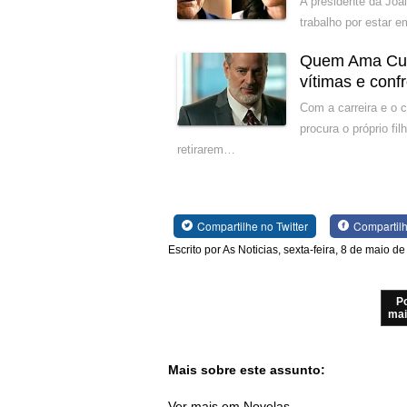
A presidente da Joal
trabalho por estar 
Quem Ama Cuid
vítimas e conf
Com a carreira e o 
procura o próprio f
retirarem…
Compartilhe no Twitter
Compartil
Escrito por As Noticias, sexta-feira, 8 de maio d
P
mai
Mais sobre este assunto:
Ver mais em Novelas