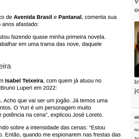
V
o
nco de
Avenida Brasil
e
Pantanal
, comenta sua
e
o anos afastado:
stou fazendo quase minha primeira novela.
abalhar em uma trama das nove, daquele
.
eira
om
Isabel Teixeira
, com quem já atuou no
I
r Bruno Luperi em 2022:
j
c
sa. Acho que vai ser um jogão. Já temos uma
Rec
juntos. O Yuri é um personagem muito
 potência na cena”, explicou José Loreto.
M
ando sobre a intensidade das cenas: “Estou
No
. Então, quando me espionarem nas frestas das
Tu