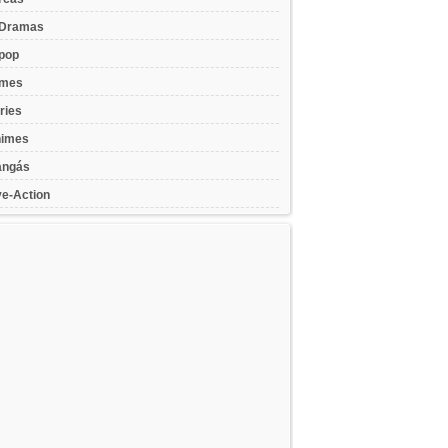
Dramas
pop
lmes
ries
imes
ngás
ve-Action