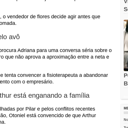
V
S
, o vendedor de flores decide agir antes que
O
 tomada.
elo avô
 procura Adriana para uma conversa séria sobre o
aro que não aprova a aproximação entre a neta e
 tenta convencer a fisioterapeuta a abandonar
P
mento com o empresário.
B
e
thur está enganando a família
Rec
hadas por Pilar e pelos conflitos recentes
M
o, Otoniel está convencido de que Arthur
No
na.
Tu