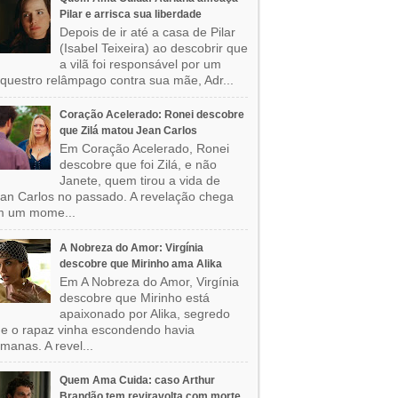
Pilar e arrisca sua liberdade
Depois de ir até a casa de Pilar
(Isabel Teixeira) ao descobrir que
a vilã foi responsável por um
questro relâmpago contra sua mãe, Adr...
Coração Acelerado: Ronei descobre
que Zilá matou Jean Carlos
Em Coração Acelerado, Ronei
descobre que foi Zilá, e não
Janete, quem tirou a vida de
an Carlos no passado. A revelação chega
m um mome...
A Nobreza do Amor: Virgínia
descobre que Mirinho ama Alika
Em A Nobreza do Amor, Virgínia
descobre que Mirinho está
apaixonado por Alika, segredo
e o rapaz vinha escondendo havia
manas. A revel...
Quem Ama Cuida: caso Arthur
Brandão tem reviravolta com morte