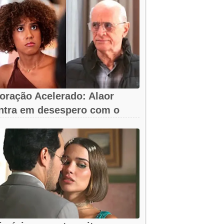
oração Acelerado: Alaor
ntra em desespero com o
umiço da arma!