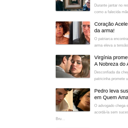
Durante jantar no r
como a falecida mãe
Coração Acele
da arma!
O patriarca encontr
arma eleva a tensão
Virgínia prom
A Nobreza do
Desconfiada da cheg
patricinha promete 
Pedro leva su
em Quem Ama
O advogado chega e
acordá-la sem suce
Bru…