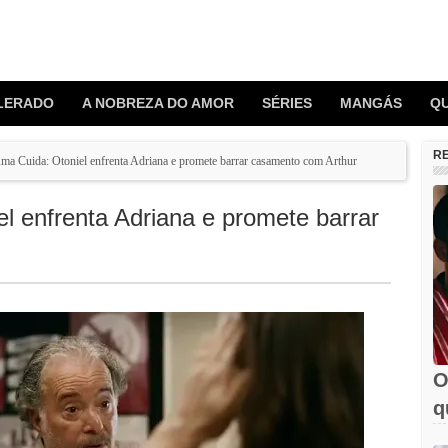
LERADO
A NOBREZA DO AMOR
SÉRIES
MANGÁS
Q
R
a Cuida: Otoniel enfrenta Adriana e promete barrar casamento com Arthur
 enfrenta Adriana e promete barrar
O
q
e