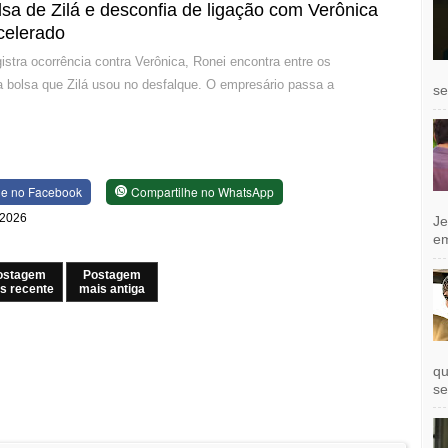
sa de Zilá e desconfia de ligação com Verônica
celerado
istra ocorrência contra Verônica, Ronei encontra entre os
a bolsa que Zilá usou no desfalque. O empresário passa a
se
he no Facebook
Compartilhe no WhatsApp
 2026
Je
e
ostagem
Postagem
s recente
mais antiga
qu
se