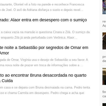
estaurante, Otoniel vê a foto na parede e reconhece Francesca
 de Joel. O avô de Adriana disfarça o susto e depois revel…
rado: Alaor entra em desespero com o sumiço
re
Aq
a a caixa vazia na mansão e questiona Cinara e Zilá. O sumiço da
 enquanto Zilá já anda perturbada com Verônica. Alaor…
ete noite a Sebastião por segredos de Omar em
 Amor
pr
ada de Omar, Virgínia usa o desejo de Sebastião a seu favor. A
de
uma nova noite de prazer em troca de informações sobre a …
sto ao encontrar Bruna desacordada no quarto
 Cuida
m casa e se depara com Bruna desmaiada na cama. Pedro tenta
fi
sso e chama Carmita em desespero. Pedro chega e acha que
ca