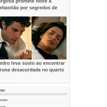
irgínia promete noite a
ebastião por segredos de
mar em A...
edro leva susto ao encontrar
runa desacordada no quarto
m...
ent Posts Widget
ENU
velas
rcas