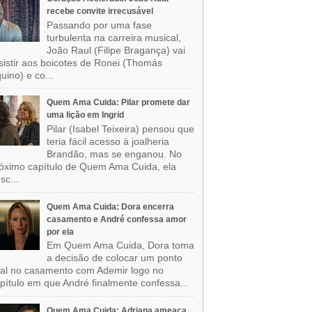
recebe convite irrecusável
Passando por uma fase
turbulenta na carreira musical,
João Raul (Filipe Bragança) vai
sistir aos boicotes de Ronei (Thomás
uino) e co...
Quem Ama Cuida: Pilar promete dar
uma lição em Ingrid
Pilar (Isabel Teixeira) pensou que
teria fácil acesso à joalheria
Brandão, mas se enganou. No
óximo capítulo de Quem Ama Cuida, ela
sc...
Quem Ama Cuida: Dora encerra
casamento e André confessa amor
por ela
Em Quem Ama Cuida, Dora toma
a decisão de colocar um ponto
nal no casamento com Ademir logo no
pítulo em que André finalmente confessa...
Quem Ama Cuida: Adriana ameaça