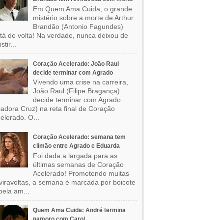
Em Quem Ama Cuida, o grande
mistério sobre a morte de Arthur
Brandão (Antonio Fagundes)
tá de volta! Na verdade, nunca deixou de
stir...
Coração Acelerado: João Raul
decide terminar com Agrado
Vivendo uma crise na carreira,
João Raul (Filipe Bragança)
decide terminar com Agrado
sadora Cruz) na reta final de Coração
elerado. O...
Coração Acelerado: semana tem
climão entre Agrado e Eduarda
Foi dada a largada para as
últimas semanas de Coração
Acelerado! Prometendo muitas
viravoltas, a semana é marcada por boicote
pela am...
Quem Ama Cuida: André termina
namoro com Carol