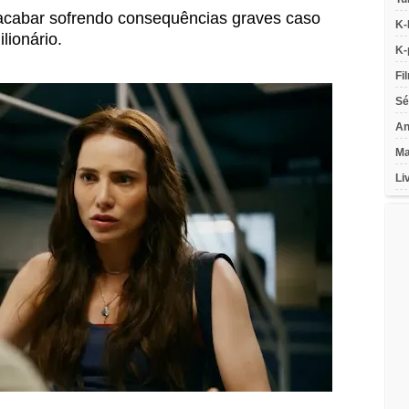
 acabar sofrendo consequências graves caso
K-
lionário.
K-
Fi
Sé
An
Ma
Li