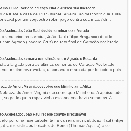
ma Cuida: Adriana ameaça Pilar e arrisca sua liberdade
 de ir até a casa de Pilar (Isabel Teixeira) ao descobrir que a vilã
ponsável por um sequestro relâmpago contra sua mãe, Adr...
o Acelerado: João Raul decide terminar com Agrado
do uma crise na carreira, João Raul (Filipe Bragança) decide
r com Agrado (Isadora Cruz) na reta final de Coração Acelerado.
ão Acelerado: semana tem climão entre Agrado e Eduarda
ada a largada para as últimas semanas de Coração Acelerado!
ndo muitas reviravoltas, a semana é marcada por boicote e pela
eza do Amor: Virgínia descobre que Mirinho ama Alika
Nobreza do Amor, Virgínia descobre que Mirinho está apaixonado
ka, segredo que o rapaz vinha escondendo havia semanas. A
o Acelerado: João Raul recebe convite irrecusável
ndo por uma fase turbulenta na carreira musical, João Raul (Filipe
a) vai resistir aos boicotes de Ronei (Thomás Aquino) e co...