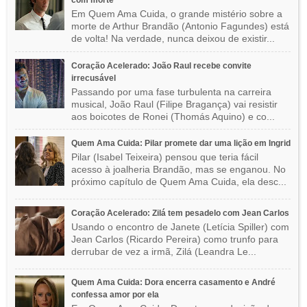
com morte
Em Quem Ama Cuida, o grande mistério sobre a
morte de Arthur Brandão (Antonio Fagundes) está
de volta! Na verdade, nunca deixou de existir...
Coração Acelerado: João Raul recebe convite
irrecusável
Passando por uma fase turbulenta na carreira
musical, João Raul (Filipe Bragança) vai resistir
aos boicotes de Ronei (Thomás Aquino) e co...
Quem Ama Cuida: Pilar promete dar uma lição em Ingrid
Pilar (Isabel Teixeira) pensou que teria fácil
acesso à joalheria Brandão, mas se enganou. No
próximo capítulo de Quem Ama Cuida, ela desc...
Coração Acelerado: Zilá tem pesadelo com Jean Carlos
Usando o encontro de Janete (Letícia Spiller) com
Jean Carlos (Ricardo Pereira) como trunfo para
derrubar de vez a irmã, Zilá (Leandra Le...
Quem Ama Cuida: Dora encerra casamento e André
confessa amor por ela