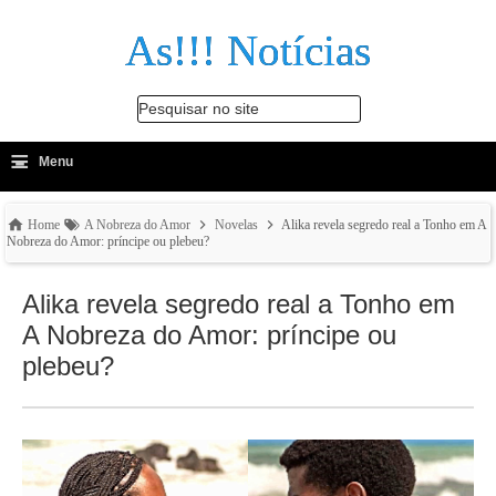
As!!! Notícias
Pesquisar no site
≡
-
Menu
🔍
Home
A Nobreza do Amor
Novelas
Alika revela segredo real a Tonho em A
Nobreza do Amor: príncipe ou plebeu?
Alika revela segredo real a Tonho em
A Nobreza do Amor: príncipe ou
plebeu?