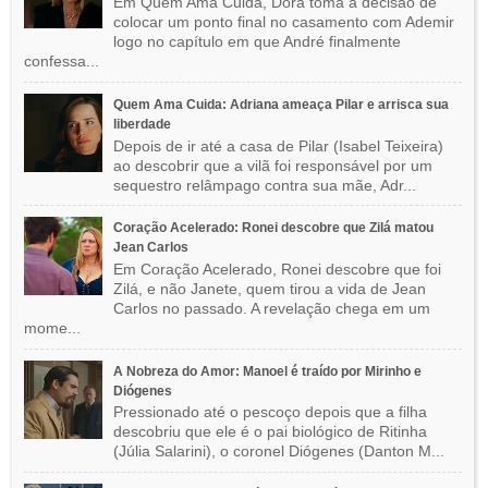
Em Quem Ama Cuida, Dora toma a decisão de
colocar um ponto final no casamento com Ademir
logo no capítulo em que André finalmente
confessa...
Quem Ama Cuida: Adriana ameaça Pilar e arrisca sua
liberdade
Depois de ir até a casa de Pilar (Isabel Teixeira)
ao descobrir que a vilã foi responsável por um
sequestro relâmpago contra sua mãe, Adr...
Coração Acelerado: Ronei descobre que Zilá matou
Jean Carlos
Em Coração Acelerado, Ronei descobre que foi
Zilá, e não Janete, quem tirou a vida de Jean
Carlos no passado. A revelação chega em um
mome...
A Nobreza do Amor: Manoel é traído por Mirinho e
Diógenes
Pressionado até o pescoço depois que a filha
descobriu que ele é o pai biológico de Ritinha
(Júlia Salarini), o coronel Diógenes (Danton M...