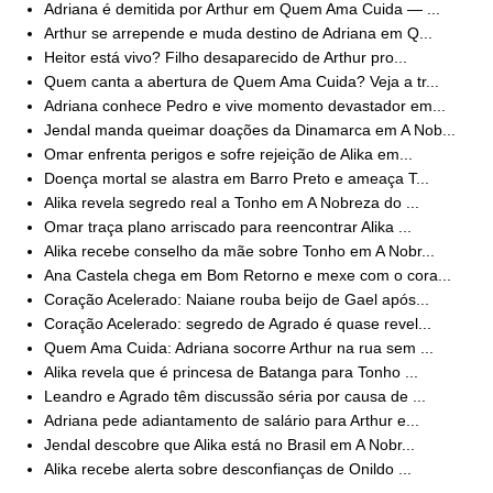
Adriana é demitida por Arthur em Quem Ama Cuida — ...
Arthur se arrepende e muda destino de Adriana em Q...
Heitor está vivo? Filho desaparecido de Arthur pro...
Quem canta a abertura de Quem Ama Cuida? Veja a tr...
Adriana conhece Pedro e vive momento devastador em...
Jendal manda queimar doações da Dinamarca em A Nob...
Omar enfrenta perigos e sofre rejeição de Alika em...
Doença mortal se alastra em Barro Preto e ameaça T...
Alika revela segredo real a Tonho em A Nobreza do ...
Omar traça plano arriscado para reencontrar Alika ...
Alika recebe conselho da mãe sobre Tonho em A Nobr...
Ana Castela chega em Bom Retorno e mexe com o cora...
Coração Acelerado: Naiane rouba beijo de Gael após...
Coração Acelerado: segredo de Agrado é quase revel...
Quem Ama Cuida: Adriana socorre Arthur na rua sem ...
Alika revela que é princesa de Batanga para Tonho ...
Leandro e Agrado têm discussão séria por causa de ...
Adriana pede adiantamento de salário para Arthur e...
Jendal descobre que Alika está no Brasil em A Nobr...
Alika recebe alerta sobre desconfianças de Onildo ...