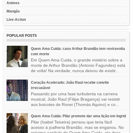
Animes
Mangás
Live-Action
POPULAR POSTS
Quem Ama Cuida: caso Arthur Brandão tem reviravolta
com morte
Em Quem Ama Cuida, o grande mistério sobre a
morte de Arthur Brandão (Antonio Fagundes) está
de volta! Na verdade, nunca deixou de existir...
Coração Acelerado: João Raul recebe convite
irrecusável
Passando por uma fase turbulenta na carreira
musical, João Raul (Filipe Bragança) vai resistir
aos boicotes de Ronei (Thomás Aquino) e co...
Quem Ama Cuida: Pilar promete dar uma lição em Ingrid
Pilar (Isabel Teixeira) pensou que teria fácil
acesso à joalheria Brandão, mas se enganou. No
próximo capítulo de Quem Ama Cuida, ela desc...