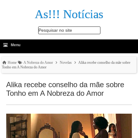
As!!! Notícias
Pesquisar no site
≡
-
Menu
🔍
Home
A Nobreza do Amor
Novelas
Alika recebe conselho da mãe sobre
Tonho em A Nobreza do Amor
Alika recebe conselho da mãe sobre
Tonho em A Nobreza do Amor