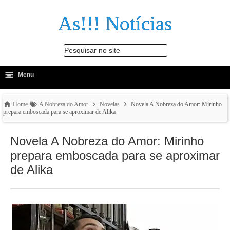
As!!! Notícias
Pesquisar no site
≡
-
Menu
🔍
Home
A Nobreza do Amor
Novelas
Novela A Nobreza do Amor: Mirinho
prepara emboscada para se aproximar de Alika
Novela A Nobreza do Amor: Mirinho
prepara emboscada para se aproximar
de Alika