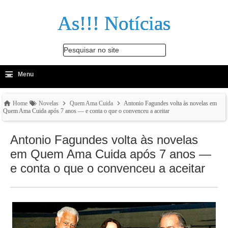
As!!! Notícias
Pesquisar no site
≡
-
Menu
🔍
Home
Novelas
Quem Ama Cuida
Antonio Fagundes volta às novelas em
Quem Ama Cuida após 7 anos — e conta o que o convenceu a aceitar
Antonio Fagundes volta às novelas
em Quem Ama Cuida após 7 anos —
e conta o que o convenceu a aceitar