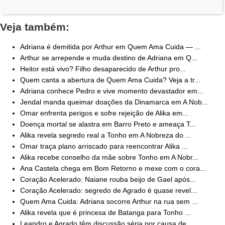
Veja também:
Adriana é demitida por Arthur em Quem Ama Cuida — ...
Arthur se arrepende e muda destino de Adriana em Q...
Heitor está vivo? Filho desaparecido de Arthur pro...
Quem canta a abertura de Quem Ama Cuida? Veja a tr...
Adriana conhece Pedro e vive momento devastador em...
Jendal manda queimar doações da Dinamarca em A Nob...
Omar enfrenta perigos e sofre rejeição de Alika em...
Doença mortal se alastra em Barro Preto e ameaça T...
Alika revela segredo real a Tonho em A Nobreza do ...
Omar traça plano arriscado para reencontrar Alika ...
Alika recebe conselho da mãe sobre Tonho em A Nobr...
Ana Castela chega em Bom Retorno e mexe com o cora...
Coração Acelerado: Naiane rouba beijo de Gael após...
Coração Acelerado: segredo de Agrado é quase revel...
Quem Ama Cuida: Adriana socorre Arthur na rua sem ...
Alika revela que é princesa de Batanga para Tonho ...
Leandro e Agrado têm discussão séria por causa de ...