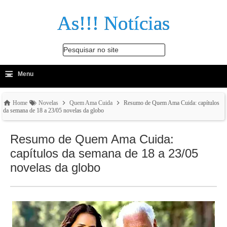
As!!! Notícias
Pesquisar no site
≡
-
Menu
🔍
Home
Novelas
Quem Ama Cuida
Resumo de Quem Ama Cuida: capítulos
da semana de 18 a 23/05 novelas da globo
Resumo de Quem Ama Cuida:
capítulos da semana de 18 a 23/05
novelas da globo