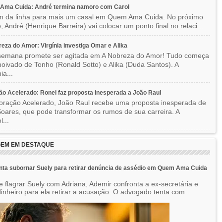
Ama Cuida: André termina namoro com Carol
im da linha para mais um casal em Quem Ama Cuida. No próximo
o, André (Henrique Barreira) vai colocar um ponto final no relaci...
eza do Amor: Virgínia investiga Omar e Alika
semana promete ser agitada em A Nobreza do Amor! Tudo começa
oivado de Tonho (Ronald Sotto) e Alika (Duda Santos). A
ia...
o Acelerado: Ronei faz proposta inesperada a João Raul
ração Acelerado, João Raul recebe uma proposta inesperada de
oares, que pode transformar os rumos de sua carreira. A
l...
EM EM DESTAQUE
nta subornar Suely para retirar denúncia de assédio em Quem Ama Cuida
e flagrar Suely com Adriana, Ademir confronta a ex-secretária e
inheiro para ela retirar a acusação. O advogado tenta com...