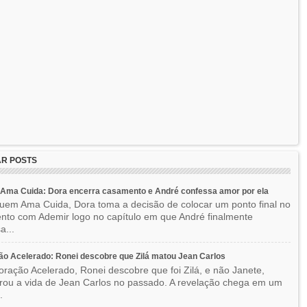
R POSTS
Ama Cuida: Dora encerra casamento e André confessa amor por ela
em Ama Cuida, Dora toma a decisão de colocar um ponto final no
to com Ademir logo no capítulo em que André finalmente
a...
o Acelerado: Ronei descobre que Zilá matou Jean Carlos
ração Acelerado, Ronei descobre que foi Zilá, e não Janete,
rou a vida de Jean Carlos no passado. A revelação chega em um
.