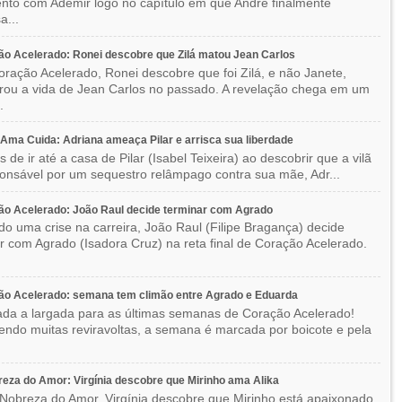
to com Ademir logo no capítulo em que André finalmente
a...
o Acelerado: Ronei descobre que Zilá matou Jean Carlos
ração Acelerado, Ronei descobre que foi Zilá, e não Janete,
rou a vida de Jean Carlos no passado. A revelação chega em um
.
ma Cuida: Adriana ameaça Pilar e arrisca sua liberdade
 de ir até a casa de Pilar (Isabel Teixeira) ao descobrir que a vilã
ponsável por um sequestro relâmpago contra sua mãe, Adr...
o Acelerado: João Raul decide terminar com Agrado
do uma crise na carreira, João Raul (Filipe Bragança) decide
r com Agrado (Isadora Cruz) na reta final de Coração Acelerado.
ão Acelerado: semana tem climão entre Agrado e Eduarda
ada a largada para as últimas semanas de Coração Acelerado!
ndo muitas reviravoltas, a semana é marcada por boicote e pela
eza do Amor: Virgínia descobre que Mirinho ama Alika
Nobreza do Amor, Virgínia descobre que Mirinho está apaixonado