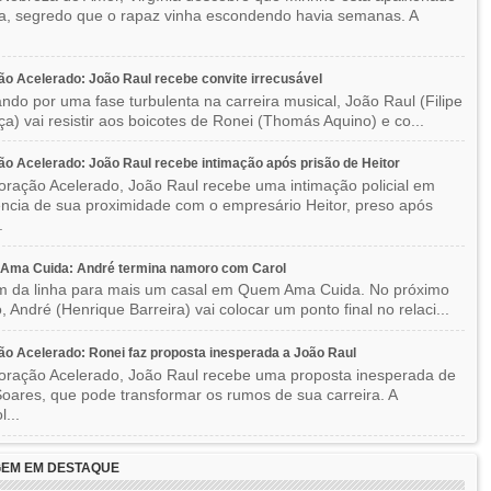
ka, segredo que o rapaz vinha escondendo havia semanas. A
o Acelerado: João Raul recebe convite irrecusável
ndo por uma fase turbulenta na carreira musical, João Raul (Filipe
a) vai resistir aos boicotes de Ronei (Thomás Aquino) e co...
o Acelerado: João Raul recebe intimação após prisão de Heitor
ração Acelerado, João Raul recebe uma intimação policial em
ncia de sua proximidade com o empresário Heitor, preso após
.
Ama Cuida: André termina namoro com Carol
im da linha para mais um casal em Quem Ama Cuida. No próximo
o, André (Henrique Barreira) vai colocar um ponto final no relaci...
o Acelerado: Ronei faz proposta inesperada a João Raul
ração Acelerado, João Raul recebe uma proposta inesperada de
oares, que pode transformar os rumos de sua carreira. A
l...
EM EM DESTAQUE