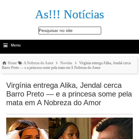
As!!! Notícias
Pesquisar no site
≡
-
Menu
🔍
Home
A Nobreza do Amor
Novelas
Virgínia entrega Alika, Jendal cerca
Barro Preto — e a princesa some pela mata em A Nobreza do Amor
Virgínia entrega Alika, Jendal cerca
Barro Preto — e a princesa some pela
mata em A Nobreza do Amor