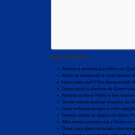
Veja também:
Adriana é demitida por Arthur em Qu
Arthur se arrepende e muda destino d
Heitor está vivo? Filho desaparecido de
Quem canta a abertura de Quem Ama C
Adriana conhece Pedro e vive moment
Jendal manda queimar doações da Di
Omar enfrenta perigos e sofre rejeição
Doença mortal se alastra em Barro Pr
Alika revela segredo real a Tonho em 
Omar traça plano arriscado para reenco
Alika recebe conselho da mãe sobre T