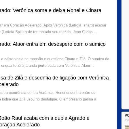
rado: Verônica some e deixa Ronei e Cinara
ar em Coração Acelerado! Após Verônica (Letícia Isnard) acusar
 (Letícia Spiller) de ter matado seu marido, Jean Carlos …
rado: Alaor entra em desespero com o sumiço
a a caixa vazia na mansão e questiona Cinara e Zilá. O sumiço da
 enquanto Zilá já anda perturbada com Verônica. Alaor…
sa de Zilá e desconfia de ligação com Verônica
celerado
istra ocorrência contra Verônica, Ronei encontra entre os
a bolsa que Zilá usou no desfalque. O empresário passa a
P
João Raul acaba com a dupla Agrado e
oração Acelerado