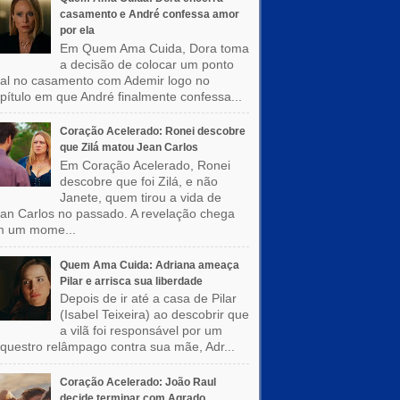
casamento e André confessa amor
por ela
Em Quem Ama Cuida, Dora toma
a decisão de colocar um ponto
nal no casamento com Ademir logo no
pítulo em que André finalmente confessa...
Coração Acelerado: Ronei descobre
que Zilá matou Jean Carlos
Em Coração Acelerado, Ronei
descobre que foi Zilá, e não
Janete, quem tirou a vida de
an Carlos no passado. A revelação chega
m um mome...
Quem Ama Cuida: Adriana ameaça
Pilar e arrisca sua liberdade
Depois de ir até a casa de Pilar
(Isabel Teixeira) ao descobrir que
a vilã foi responsável por um
questro relâmpago contra sua mãe, Adr...
Coração Acelerado: João Raul
decide terminar com Agrado