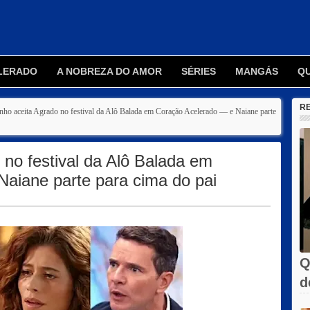
LERADO
A NOBREZA DO AMOR
SÉRIES
MANGÁS
Q
R
nho aceita Agrado no festival da Alô Balada em Coração Acelerado — e Naiane parte
 no festival da Alô Balada em
aiane parte para cima do pai
Q
d
C