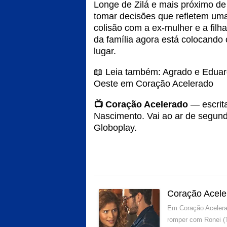
Longe de Zilá e mais próximo de
tomar decisões que refletem um
colisão com a ex-mulher e a fil
da família agora está colocando 
lugar.
📖 Leia também:
Agrado e Eduar
Oeste em Coração Acelerado
📺 Coração Acelerado
— escrita
Nascimento. Vai ao ar de segun
Globoplay.
Coração Acele
Em Coração Acelerad
romper com Ronei (