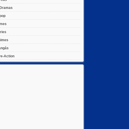
Dramas
pop
lmes
ries
imes
ngás
ve-Action