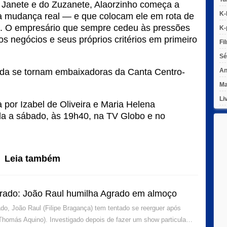
 Janete e do Zuzanete, Alaorzinho começa a
K-
a mudança real — e que colocam ele em rota de
ha. O empresário que sempre cedeu às pressões
K-
os negócios e seus próprios critérios em primeiro
Fi
Sé
da se tornam embaixadoras da Canta Centro-
An
Ma
Li
 por Izabel de Oliveira e Maria Helena
da a sábado, às 19h40, na TV Globo e no
Leia também
rado: João Raul humilha Agrado em almoço
o, João Raul (Filipe Bragança) tem tentado se reerguer após
Thomás Aquino). Investigado depois de fazer um show particula…