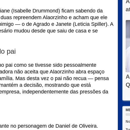
A
a
aiane (Isabelle Drummond) ficam sabendo da
s duas repreendem Alaorzinho e acham que ele
imigo — o de Agrado e Janete (Leticia Spiller). A
esário mudou desde que saiu de casa e se
o pai
no pai como se tivesse sido pessoalmente
iadora não aceita que Alaorzinho abra espaço
A
família. Mas desta vez o pai não recua — pensa
Q
 mantém a decisão, mostrando que está
a empresa, independentemente das pressões da
Rec
M
No
nte no personagem de Daniel de Oliveira.
Tu