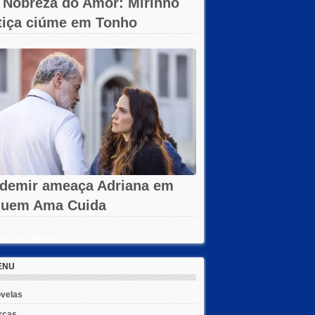
 Nobreza do Amor: Mirinho
tiça ciúme em Tonho
demir ameaça Adriana em
uem Ama Cuida
ent Posts Widget
ENU
velas
rcas