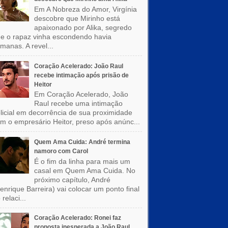
Em A Nobreza do Amor, Virgínia
descobre que Mirinho está
apaixonado por Alika, segredo
e o rapaz vinha escondendo havia
manas. A revel...
Coração Acelerado: João Raul
recebe intimação após prisão de
Heitor
Em Coração Acelerado, João
Raul recebe uma intimação
licial em decorrência de sua proximidade
m o empresário Heitor, preso após anúnc...
Quem Ama Cuida: André termina
namoro com Carol
É o fim da linha para mais um
casal em Quem Ama Cuida. No
próximo capítulo, André
enrique Barreira) vai colocar um ponto final
 relaci...
Coração Acelerado: Ronei faz
proposta inesperada a João Raul