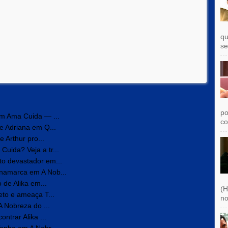
qu
se
po
em Ama Cuida — ...
co
e Adriana em Q...
 Arthur pro...
uida? Veja a tr...
o devastador em...
namarca em A Nob...
 de Alika em...
(H
eto e ameaça T...
no
A Nobreza do ...
ntrar Alika ...
onho em A Nobr...