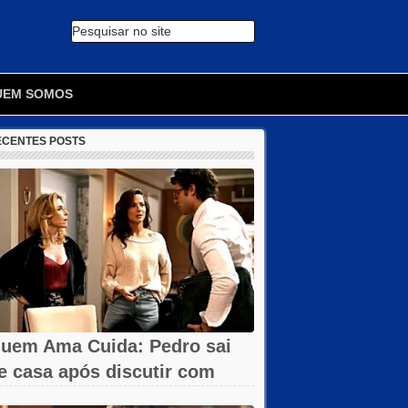
Pesquisar no site
🔍
UEM SOMOS
ECENTES POSTS
uem Ama Cuida: Pedro sai
e casa após discutir com
armita