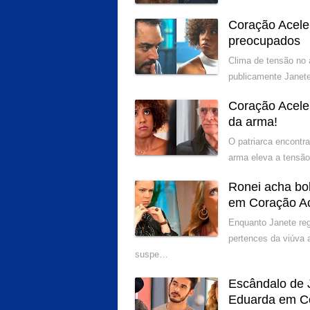
Coração Acele
preocupados
Clima de tensão no 
publicamente Janete
Coração Acele
da arma!
O patriarca encontr
arma eleva a tensão
Ronei acha bol
em Coração A
Enquanto Janete reg
pertences da viúva 
suspe…
Escândalo de 
Eduarda em C