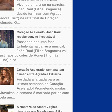
Vivendo uma crise na carreira,
João Raul (Filipe Bragança)
decide terminar com Agrado
sadora Cruz) na reta final de Coração
elerado. O...
Coração Acelerado: João Raul
recebe convite irrecusável
Passando por uma fase
turbulenta na carreira musical,
João Raul (Filipe Bragança) vai
sistir aos boicotes de Ronei (Thomás
uino) e co...
Coração Acelerado: semana tem
climão entre Agrado e Eduarda
Foi dada a largada para as
últimas semanas de Coração
Acelerado! Prometendo muitas
viravoltas, a semana é marcada por boicote
pela am...
A Nobreza do Amor: Virgínia
descobre que Mirinho ama Alika