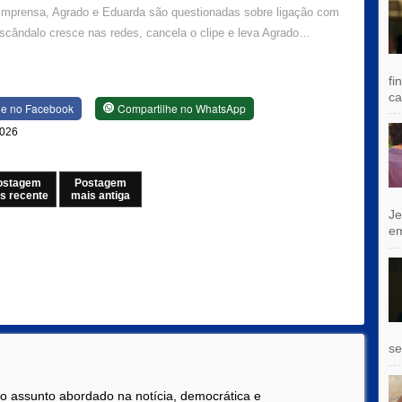
 imprensa, Agrado e Eduarda são questionadas sobre ligação com
escândalo cresce nas redes, cancela o clipe e leva Agrado…
fi
ca
he no Facebook
Compartilhe no WhatsApp
2026
ostagem
Postagem
s recente
mais antiga
Je
e
se
 o assunto abordado na notícia, democrática e