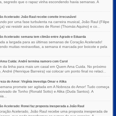
ka, segredo que o rapaz vinha escondendo havia semanas. A
o Acelerado: João Raul recebe convite irrecusável
ndo por uma fase turbulenta na carreira musical, João Raul (Filipe
a) vai resistir aos boicotes de Ronei (Thomás Aquino) e co...
ão Acelerado: semana tem climão entre Agrado e Eduarda
ada a largada para as últimas semanas de Coração Acelerado!
ndo muitas reviravoltas, a semana é marcada por boicote e pela
Ama Cuida: André termina namoro com Carol
im da linha para mais um casal em Quem Ama Cuida. No próximo
o, André (Henrique Barreira) vai colocar um ponto final no relaci...
eza do Amor: Virgínia investiga Omar e Alika
semana promete ser agitada em A Nobreza do Amor! Tudo começa
oivado de Tonho (Ronald Sotto) e Alika (Duda Santos). A
ia...
o Acelerado: Ronei faz proposta inesperada a João Raul
ração Acelerado, João Raul recebe uma proposta inesperada de
oares, que pode transformar os rumos de sua carreira. A