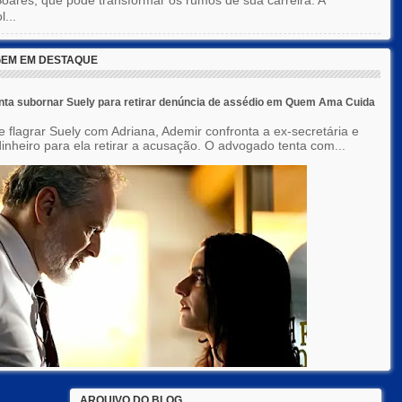
l...
EM EM DESTAQUE
nta subornar Suely para retirar denúncia de assédio em Quem Ama Cuida
e flagrar Suely com Adriana, Ademir confronta a ex-secretária e
inheiro para ela retirar a acusação. O advogado tenta com...
ARQUIVO DO BLOG