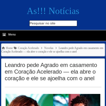
As!!! Notícias
Pesquisar no site
≡
-
Menu
🔍
Home
Coração Acelerado
Novelas
Leandro pede Agrado em casamento em
Coração Acelerado — ela abre o coração e ele se ajoelha com o anel
Leandro pede Agrado em casamento
em Coração Acelerado — ela abre o
coração e ele se ajoelha com o anel