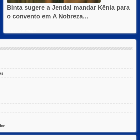
Binta sugere a Jendal mandar Kênia para
o convento em A Nobreza...
Recent Posts Widget
as
ion