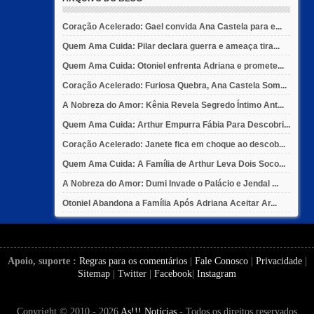
Coração Acelerado: Gael convida Ana Castela para e...
Quem Ama Cuida: Pilar declara guerra e ameaça tira...
Quem Ama Cuida: Otoniel enfrenta Adriana e promete...
Coração Acelerado: Furiosa Quebra, Ana Castela Som...
A Nobreza do Amor: Kênia Revela Segredo Íntimo Ant...
Quem Ama Cuida: Arthur Empurra Fábia Para Descobri...
Coração Acelerado: Janete fica em choque ao descob...
Quem Ama Cuida: A Família de Arthur Leva Dois Soco...
A Nobreza do Amor: Dumi Invade o Palácio e Jendal ...
Otoniel Abandona a Família Após Adriana Aceitar Ar...
Apoio, suporte :
Regras para os comentários
|
Fale Conosco
|
Privacidade
|
Sitemap
|
Twitter
|
Facebook
|
Instagram
Copyright © 2010 - 2026
As!!! Notícias
- Todos os direitos reservados