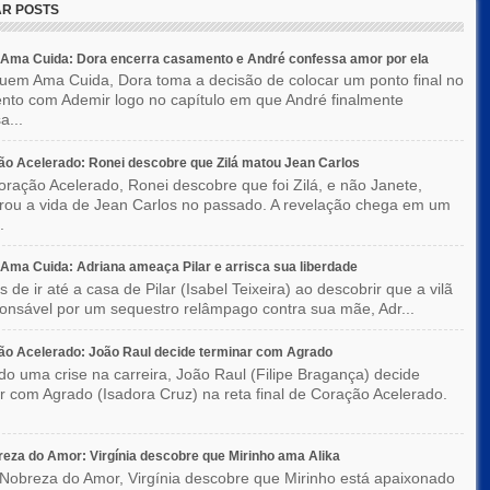
R POSTS
Ama Cuida: Dora encerra casamento e André confessa amor por ela
em Ama Cuida, Dora toma a decisão de colocar um ponto final no
to com Ademir logo no capítulo em que André finalmente
a...
o Acelerado: Ronei descobre que Zilá matou Jean Carlos
ração Acelerado, Ronei descobre que foi Zilá, e não Janete,
rou a vida de Jean Carlos no passado. A revelação chega em um
.
ma Cuida: Adriana ameaça Pilar e arrisca sua liberdade
 de ir até a casa de Pilar (Isabel Teixeira) ao descobrir que a vilã
ponsável por um sequestro relâmpago contra sua mãe, Adr...
o Acelerado: João Raul decide terminar com Agrado
do uma crise na carreira, João Raul (Filipe Bragança) decide
r com Agrado (Isadora Cruz) na reta final de Coração Acelerado.
eza do Amor: Virgínia descobre que Mirinho ama Alika
Nobreza do Amor, Virgínia descobre que Mirinho está apaixonado