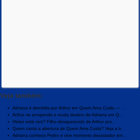
Veja também:
Adriana é demitida por Arthur em Quem Ama Cuida — ...
Arthur se arrepende e muda destino de Adriana em Q...
Heitor está vivo? Filho desaparecido de Arthur pro...
Quem canta a abertura de Quem Ama Cuida? Veja a tr...
Adriana conhece Pedro e vive momento devastador em...