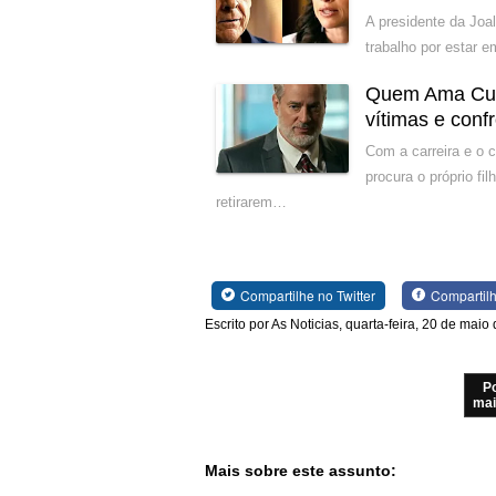
A presidente da Joal
trabalho por estar 
Quem Ama Cuid
vítimas e conf
Com a carreira e o 
procura o próprio f
retirarem…
Compartilhe no Twitter
Compartil
Escrito por As Noticias, quarta-feira, 20 de maio
P
mai
Mais sobre este assunto: