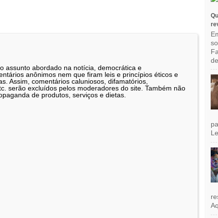
Qu
re
Em
so
Fa
de
 o assunto abordado na notícia, democrática e
tários anônimos nem que firam leis e princípios éticos e
as. Assim, comentários caluniosos, difamatórios,
etc. serão excluídos pelos moderadores do site. Também não
opaganda de produtos, serviços e dietas.
pa
Le
re
Aq