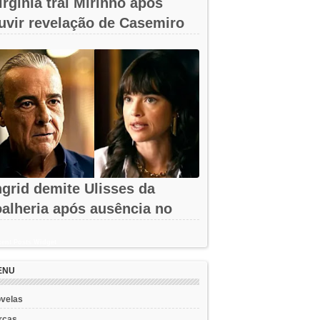
irgínia trai Mirinho após
uvir revelação de Casemiro
m A...
ngrid demite Ulisses da
oalheria após ausência no
assino em...
ent Posts Widget
ENU
velas
rcas