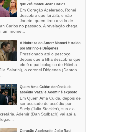
que Zilá matou Jean Carlos
Em Coração Acelerado, Ronei
descobre que foi Zilá, e não
Janete, quem tirou a vida de
an Carlos no passado. A revelação chega
m um mome...
A Nobreza do Amor: Manoel é traído
por Mirinho e Diógenes
Pressionado até o pescoço
depois que a filha descobriu que
ele é o pai biológico de Ritinha
úlia Salarini), o coronel Diógenes (Danton
..
Quem Ama Cuida: denúncia de
assédio 'vaza' e Ademir é exposto
Em Quem Ama Cuida, depois de
ser acusado de assédio por
Suely (Julia Stockler), sua ex-
cretária, Ademir (Dan Stulbach) vai até a
legac...
Coração Acelerado: João Raul