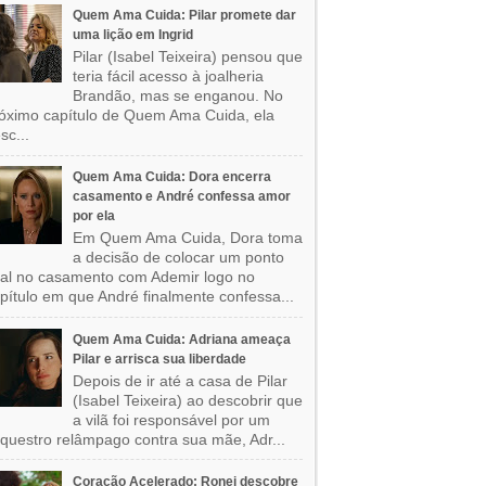
Quem Ama Cuida: Pilar promete dar
uma lição em Ingrid
Pilar (Isabel Teixeira) pensou que
teria fácil acesso à joalheria
Brandão, mas se enganou. No
óximo capítulo de Quem Ama Cuida, ela
sc...
Quem Ama Cuida: Dora encerra
casamento e André confessa amor
por ela
Em Quem Ama Cuida, Dora toma
a decisão de colocar um ponto
nal no casamento com Ademir logo no
pítulo em que André finalmente confessa...
Quem Ama Cuida: Adriana ameaça
Pilar e arrisca sua liberdade
Depois de ir até a casa de Pilar
(Isabel Teixeira) ao descobrir que
a vilã foi responsável por um
questro relâmpago contra sua mãe, Adr...
Coração Acelerado: Ronei descobre