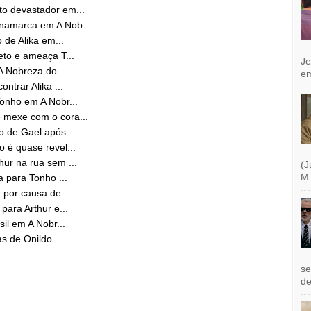
o devastador em...
namarca em A Nob...
 de Alika em...
eto e ameaça T...
Je
A Nobreza do ...
e
ntrar Alika ...
onho em A Nobr...
 mexe com o cora...
o de Gael após...
 é quase revel...
ur na rua sem ...
(J
M.
a para Tonho ...
por causa de ...
para Arthur e...
il em A Nobr...
s de Onildo ...
se
de