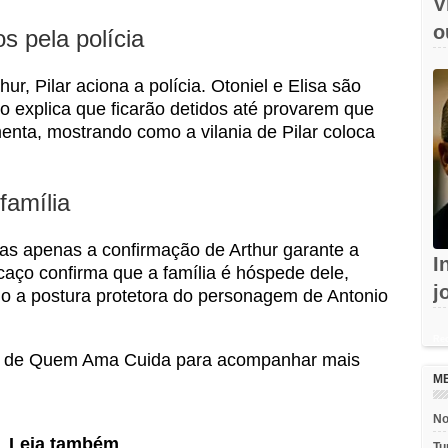
V
o
os pela polícia
e
r, Pilar aciona a polícia. Otoniel e Elisa são
o explica que ficarão detidos até provarem que
enta, mostrando como a vilania de Pilar coloca
família
as apenas a confirmação de Arthur garante a
I
icaço confirma que a família é hóspede dele,
j
ndo a postura protetora do personagem de Antonio
c
Rec
s de
Quem Ama Cuida
para acompanhar mais
M
No
Leia também
Tu