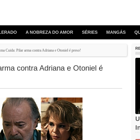
LERADO
A NOBREZA DO AMOR
SÉRIES
MANGÁS
Q
R
a Cuida: Pilar arma contra Adriana e Otoniel é preso!
rma contra Adriana e Otoniel é
U
I
d