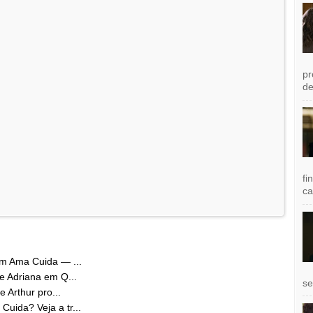
pr
de
fi
ca
em Ama Cuida — ...
e Adriana em Q...
se
 Arthur pro...
uida? Veja a tr...