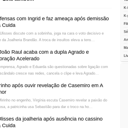
K-
K-
 ofensas com Ingrid e faz ameaça após demissão
Fi
 Cuida
Sé
 Ulisses discute com a sobrinha, joga na cara o voto decisivo e
 da Joalheria Brandão. A troca de insultos eleva a tens…
An
Ma
João Raul acaba com a dupla Agrado e
Li
oração Acelerado
 imprensa, Agrado e Eduarda são questionadas sobre ligação com
escândalo cresce nas redes, cancela o clipe e leva Agrado…
Mirinho após ouvir revelação de Casemiro em A
mor
irinho no engenho, Virgínia escuta Casemiro revelar a paixão do
iosa, a patricinha usa Sebastião para dar o troco na ho…
Ulisses da joalheria após ausência no cassino
 Cuida