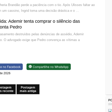
heria Brandão perde a paciência com o tio. Após Ulisses faltar ao
em um cassino, Ingrid toma uma decisão drástica e o …
a: Ademir tenta comprar o silêncio das
ronta Pedro
casamento destruídos pelas denúncias de assédio, Ademir
ilho. O advogado exige que Pedro convença as vítimas a
he no Facebook
Compartilhe no WhatsApp
 de 2026
ostagem
Postagem
s recente
mais antiga
P