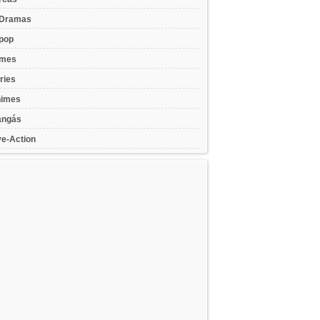
Dramas
pop
lmes
ries
imes
ngás
ve-Action