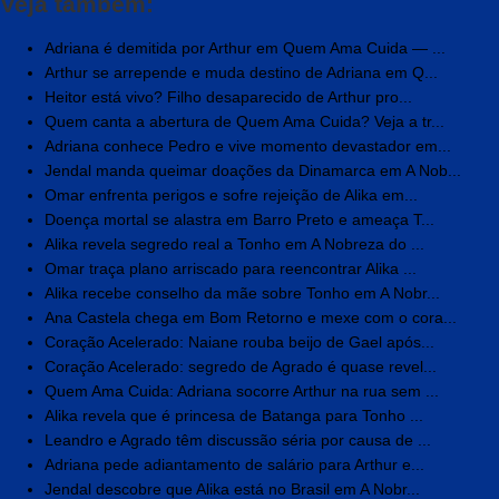
Veja também:
Adriana é demitida por Arthur em Quem Ama Cuida — ...
Arthur se arrepende e muda destino de Adriana em Q...
Heitor está vivo? Filho desaparecido de Arthur pro...
Quem canta a abertura de Quem Ama Cuida? Veja a tr...
Adriana conhece Pedro e vive momento devastador em...
Jendal manda queimar doações da Dinamarca em A Nob...
Omar enfrenta perigos e sofre rejeição de Alika em...
Doença mortal se alastra em Barro Preto e ameaça T...
Alika revela segredo real a Tonho em A Nobreza do ...
Omar traça plano arriscado para reencontrar Alika ...
Alika recebe conselho da mãe sobre Tonho em A Nobr...
Ana Castela chega em Bom Retorno e mexe com o cora...
Coração Acelerado: Naiane rouba beijo de Gael após...
Coração Acelerado: segredo de Agrado é quase revel...
Quem Ama Cuida: Adriana socorre Arthur na rua sem ...
Alika revela que é princesa de Batanga para Tonho ...
Leandro e Agrado têm discussão séria por causa de ...
Adriana pede adiantamento de salário para Arthur e...
Jendal descobre que Alika está no Brasil em A Nobr...