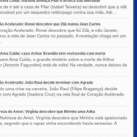
ma Cuida: Adriana ameaça Pilar e arrisca sua liberdade
 de ir até a casa de Pilar (Isabel Teixeira) ao descobrir que a vilã
ponsável por um sequestro relâmpago contra sua mãe, Adr...
o Acelerado: Ronei descobre que Zilá matou Jean Carlos
ração Acelerado, Ronei descobre que foi Zilá, e não Janete,
rou a vida de Jean Carlos no passado. A revelação chega em um
.
Ama Cuida: caso Arthur Brandão tem reviravolta com morte
em Ama Cuida, o grande mistério sobre a morte de Arthur
 (Antonio Fagundes) está de volta! Na verdade, nunca deixou de
o Acelerado: João Raul decide terminar com Agrado
do uma crise na carreira, João Raul (Filipe Bragança) decide
r com Agrado (Isadora Cruz) na reta final de Coração Acelerado.
eza do Amor: Virgínia descobre que Mirinho ama Alika
Nobreza do Amor, Virgínia descobre que Mirinho está apaixonado
ka, segredo que o rapaz vinha escondendo havia semanas. A