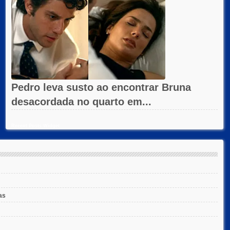
Pedro leva susto ao encontrar Bruna
desacordada no quarto em...
Recent Posts Widget
as