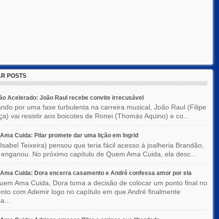
R POSTS
o Acelerado: João Raul recebe convite irrecusável
ndo por uma fase turbulenta na carreira musical, João Raul (Filipe
a) vai resistir aos boicotes de Ronei (Thomás Aquino) e co...
ma Cuida: Pilar promete dar uma lição em Ingrid
(Isabel Teixeira) pensou que teria fácil acesso à joalheria Brandão,
enganou. No próximo capítulo de Quem Ama Cuida, ela desc...
Ama Cuida: Dora encerra casamento e André confessa amor por ela
em Ama Cuida, Dora toma a decisão de colocar um ponto final no
to com Ademir logo no capítulo em que André finalmente
a...