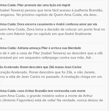
ma Cuida: Pilar promete dar uma lição em Ingrid
(Isabel Teixeira) pensou que teria fácil acesso à joalheria Brandão,
enganou. No próximo capítulo de Quem Ama Cuida, ela desc...
Ama Cuida: Dora encerra casamento e André confessa amor por ela
em Ama Cuida, Dora toma a decisão de colocar um ponto final no
to com Ademir logo no capítulo em que André finalmente
a...
ma Cuida: Adriana ameaça Pilar e arrisca sua liberdade
 de ir até a casa de Pilar (Isabel Teixeira) ao descobrir que a vilã
ponsável por um sequestro relâmpago contra sua mãe, Adr...
o Acelerado: Ronei descobre que Zilá matou Jean Carlos
ração Acelerado, Ronei descobre que foi Zilá, e não Janete,
rou a vida de Jean Carlos no passado. A revelação chega em um
.
Ama Cuida: caso Arthur Brandão tem reviravolta com morte
em Ama Cuida, o grande mistério sobre a morte de Arthur
 (Antonio Fagundes) está de volta! Na verdade, nunca deixou de