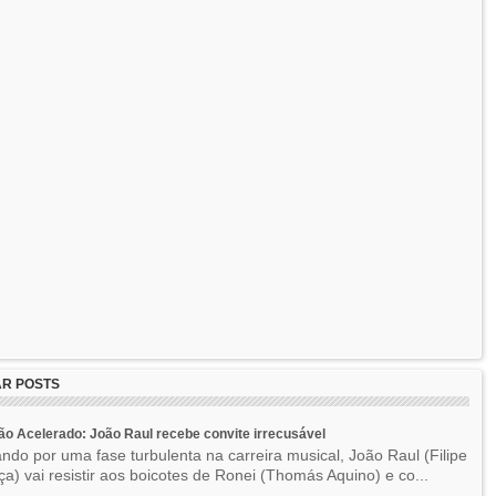
R POSTS
o Acelerado: João Raul recebe convite irrecusável
ndo por uma fase turbulenta na carreira musical, João Raul (Filipe
a) vai resistir aos boicotes de Ronei (Thomás Aquino) e co...