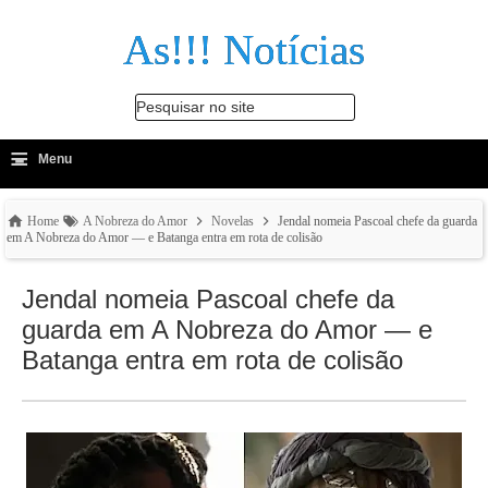
As!!! Notícias
Pesquisar no site
≡
-
Menu
🔍
Home
A Nobreza do Amor
Novelas
Jendal nomeia Pascoal chefe da guarda
em A Nobreza do Amor — e Batanga entra em rota de colisão
Jendal nomeia Pascoal chefe da
guarda em A Nobreza do Amor — e
Batanga entra em rota de colisão