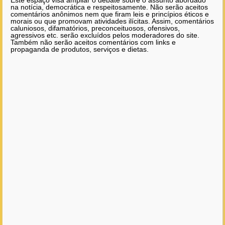
Este espaço visa ampliar o debate sobre o assunto abordado
na notícia, democrática e respeitosamente. Não serão aceitos
comentários anônimos nem que firam leis e princípios éticos e
morais ou que promovam atividades ilícitas. Assim, comentários
caluniosos, difamatórios, preconceituosos, ofensivos,
agressivos etc. serão excluídos pelos moderadores do site.
Também não serão aceitos comentários com links e
propaganda de produtos, serviços e dietas.