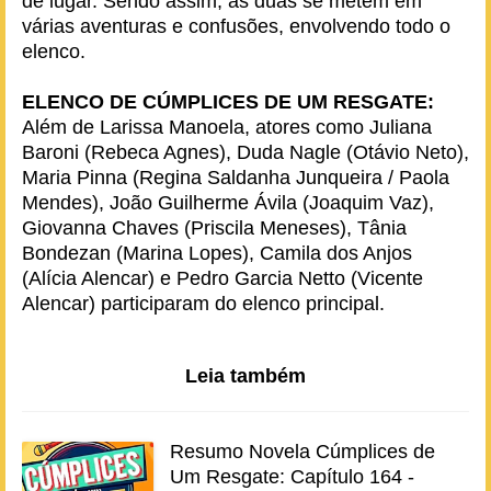
de lugar. Sendo assim, as duas se metem em
várias aventuras e confusões, envolvendo todo o
elenco.
ELENCO DE CÚMPLICES DE UM RESGATE:
Além de Larissa Manoela, atores como Juliana
Baroni (Rebeca Agnes), Duda Nagle (Otávio Neto),
Maria Pinna (Regina Saldanha Junqueira / Paola
Mendes), João Guilherme Ávila (Joaquim Vaz),
Giovanna Chaves (Priscila Meneses), Tânia
Bondezan (Marina Lopes), Camila dos Anjos
(Alícia Alencar) e Pedro Garcia Netto (Vicente
Alencar) participaram do elenco principal.
Leia também
Resumo Novela Cúmplices de
Um Resgate: Capítulo 164 -