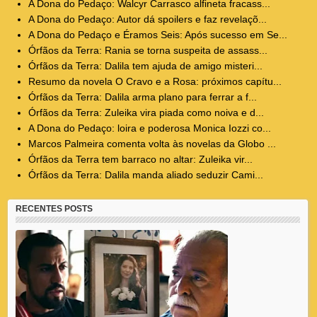
A Dona do Pedaço: Walcyr Carrasco alfineta fracass...
A Dona do Pedaço: Autor dá spoilers e faz revelaçõ...
A Dona do Pedaço e Éramos Seis: Após sucesso em Se...
Órfãos da Terra: Rania se torna suspeita de assass...
Órfãos da Terra: Dalila tem ajuda de amigo misteri...
Resumo da novela O Cravo e a Rosa: próximos capítu...
Órfãos da Terra: Dalila arma plano para ferrar a f...
Órfãos da Terra: Zuleika vira piada como noiva e d...
A Dona do Pedaço: loira e poderosa Monica Iozzi co...
Marcos Palmeira comenta volta às novelas da Globo ...
Órfãos da Terra tem barraco no altar: Zuleika vir...
Órfãos da Terra: Dalila manda aliado seduzir Cami...
RECENTES POSTS