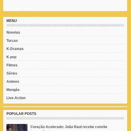
Recent Posts Widget
MENU
Novelas
Turcas
K-Dramas
K-pop
Filmes
Séries
Animes
Mangás
Live-Action
POPULAR POSTS
Coração Acelerado: João Raul recebe convite