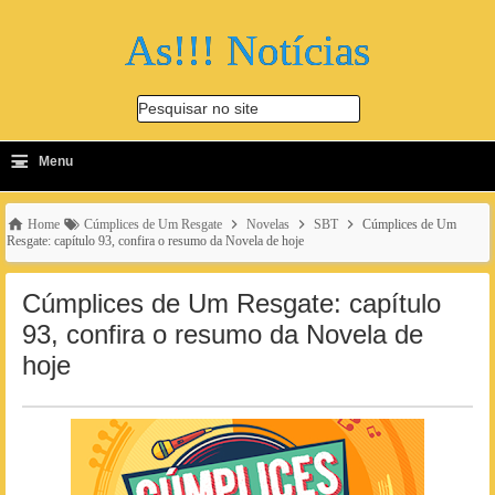
As!!! Notícias
Pesquisar no site
≡
-
Menu
🔍
Home
Cúmplices de Um Resgate
Novelas
SBT
Cúmplices de Um
Resgate: capítulo 93, confira o resumo da Novela de hoje
Cúmplices de Um Resgate: capítulo
93, confira o resumo da Novela de
hoje