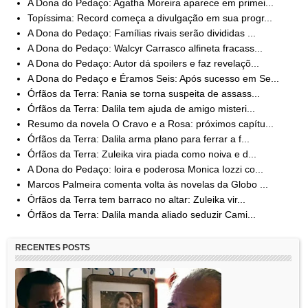
A Dona do Pedaço: Agatha Moreira aparece em primei...
Topíssima: Record começa a divulgação em sua progr...
A Dona do Pedaço: Famílias rivais serão divididas ...
A Dona do Pedaço: Walcyr Carrasco alfineta fracass...
A Dona do Pedaço: Autor dá spoilers e faz revelaçõ...
A Dona do Pedaço e Éramos Seis: Após sucesso em Se...
Órfãos da Terra: Rania se torna suspeita de assass...
Órfãos da Terra: Dalila tem ajuda de amigo misteri...
Resumo da novela O Cravo e a Rosa: próximos capítu...
Órfãos da Terra: Dalila arma plano para ferrar a f...
Órfãos da Terra: Zuleika vira piada como noiva e d...
A Dona do Pedaço: loira e poderosa Monica Iozzi co...
Marcos Palmeira comenta volta às novelas da Globo ...
Órfãos da Terra tem barraco no altar: Zuleika vir...
Órfãos da Terra: Dalila manda aliado seduzir Cami...
RECENTES POSTS