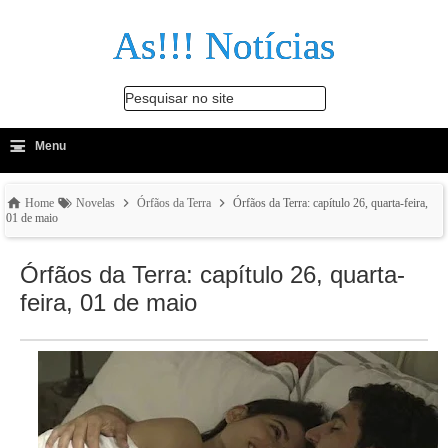
As!!! Notícias
Pesquisar no site
≡
-
Menu
🔍
Home
Novelas
Órfãos da Terra
Órfãos da Terra: capítulo 26, quarta-feira,
01 de maio
Órfãos da Terra: capítulo 26, quarta-
feira, 01 de maio