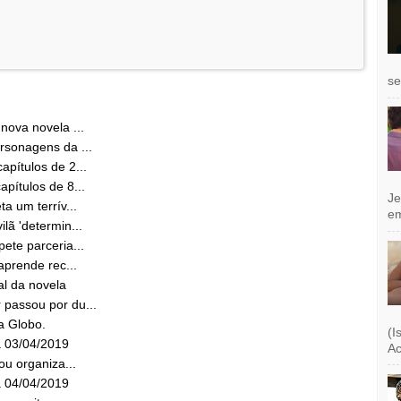
se
nova novela ...
rsonagens da ...
apítulos de 2...
pítulos de 8...
Je
a um terrív...
e
lã 'determin...
ete parceria...
aprende rec...
al da novela
 passou por du...
a Globo.
(I
a 03/04/2019
Ac
ou organiza...
a 04/04/2019