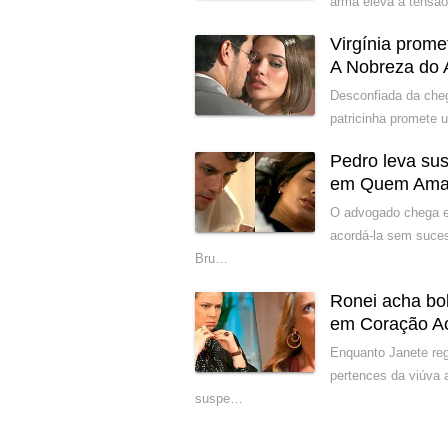
arma eleva a tensão
Virgínia prom
A Nobreza do
Desconfiada da cheg
patricinha promete 
Pedro leva su
em Quem Ama
O advogado chega e
acordá-la sem suce
Bru…
Ronei acha bol
em Coração A
Enquanto Janete reg
pertences da viúva 
suspe…