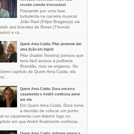
recebe convite irrecusável
Passando por uma fase
turbulenta na carreira musical,
João Raul (Filipe Bragança) vai
sistir aos boicotes de Ronei (Thomás
uino) e co...
Quem Ama Cuida: Pilar promete dar
uma lição em Ingrid
Pilar (Isabel Teixeira) pensou que
teria fácil acesso à joalheria
Brandão, mas se enganou. No
óximo capítulo de Quem Ama Cuida, ela
sc...
Quem Ama Cuida: Dora encerra
casamento e André confessa amor
por ela
Em Quem Ama Cuida, Dora toma
a decisão de colocar um ponto
nal no casamento com Ademir logo no
pítulo em que André finalmente confessa...
Quem Ama Cuida: Adriana ameaça