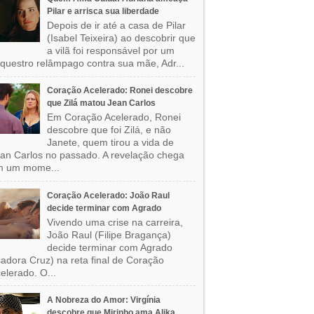
Pilar e arrisca sua liberdade
Depois de ir até a casa de Pilar
(Isabel Teixeira) ao descobrir que
a vilã foi responsável por um
questro relâmpago contra sua mãe, Adr...
Coração Acelerado: Ronei descobre
que Zilá matou Jean Carlos
Em Coração Acelerado, Ronei
descobre que foi Zilá, e não
Janete, quem tirou a vida de
an Carlos no passado. A revelação chega
m um mome...
Coração Acelerado: João Raul
decide terminar com Agrado
Vivendo uma crise na carreira,
João Raul (Filipe Bragança)
decide terminar com Agrado
sadora Cruz) na reta final de Coração
elerado. O...
A Nobreza do Amor: Virgínia
descobre que Mirinho ama Alika