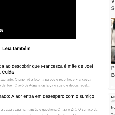
V
S
O
Leia também
ca ao descobrir que Francesca é mãe de Joel
P
 Cuida
B
estaurante, Otoniel vê a foto na parede e reconhece Francesca
e
 de Joel. O avô de Adriana disfarça o susto e depois revel…
Rec
rado: Alaor entra em desespero com o sumiço
M
No
a a caixa vazia na mansão e questiona Cinara e Zilá. O sumiço da
Tu