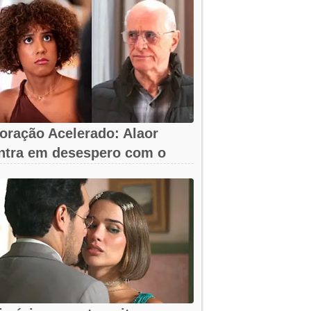
oração Acelerado: Alaor
ntra em desespero com o
umiço da arma!