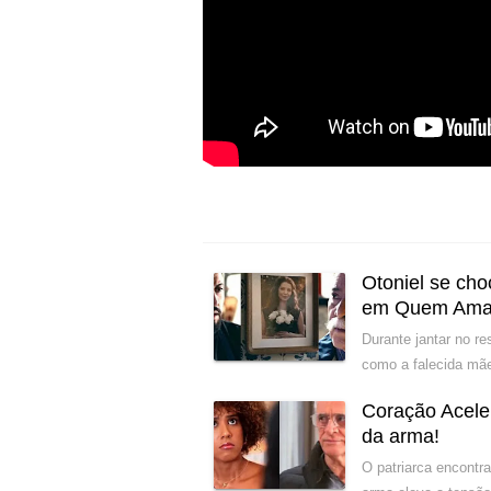
Otoniel se cho
em Quem Ama
Durante jantar no r
como a falecida mãe
Coração Acele
da arma!
O patriarca encontr