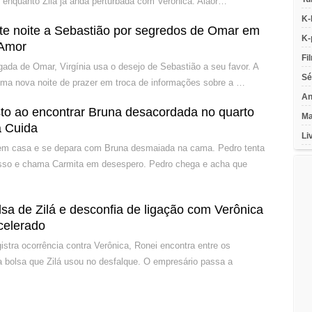
 enquanto Zilá já anda perturbada com Verônica. Alaor…
K-
ete noite a Sebastião por segredos de Omar em
K-
 Amor
Fi
ada de Omar, Virgínia usa o desejo de Sebastião a seu favor. A
Sé
uma nova noite de prazer em troca de informações sobre a …
An
sto ao encontrar Bruna desacordada no quarto
Ma
 Cuida
Li
m casa e se depara com Bruna desmaiada na cama. Pedro tenta
sso e chama Carmita em desespero. Pedro chega e acha que
sa de Zilá e desconfia de ligação com Verônica
celerado
istra ocorrência contra Verônica, Ronei encontra entre os
a bolsa que Zilá usou no desfalque. O empresário passa a