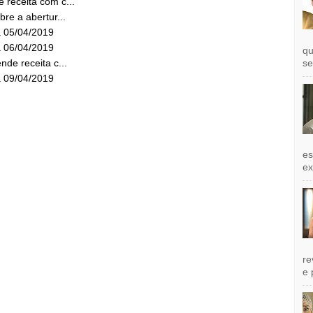
 receita com c...
re a abertur...
a 05/04/2019
a 06/04/2019
qu
nde receita c...
se
a 09/04/2019
es
exi
re
e 