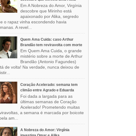
Em A Nobreza do Amor, Virgínia
descobre que Mirinho está
apaixonado por Alika, segredo
e o rapaz vinha escondendo havia
manas. A revel...
Quem Ama Cuida: caso Arthur
Brandão tem reviravolta com morte
Em Quem Ama Cuida, o grande
mistério sobre a morte de Arthur
Brandão (Antonio Fagundes)
tá de volta! Na verdade, nunca deixou de
stir...
Coração Acelerado: semana tem
climão entre Agrado e Eduarda
Foi dada a largada para as
últimas semanas de Coração
Acelerado! Prometendo muitas
viravoltas, a semana é marcada por boicote
pela am...
A Nobreza do Amor: Virgínia
investiga Omar e Alika