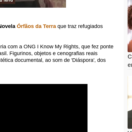
Novela
Órfãos da Terra
que traz refugiados
eria com a ONG I Know My Rights, que fez ponte
il. Figurinos, objetos e cenografias reais
C
ética documental, ao som de 'Diáspora', dos
e
s