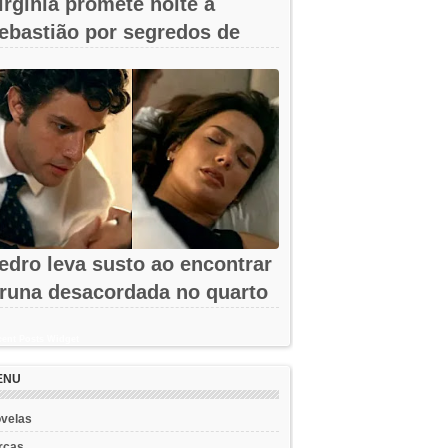
irgínia promete noite a
ebastião por segredos de
mar em A...
edro leva susto ao encontrar
runa desacordada no quarto
m...
ent Posts Widget
ENU
velas
rcas