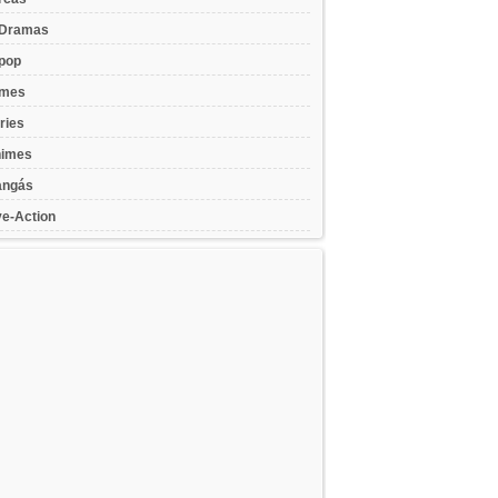
Dramas
pop
lmes
ries
imes
ngás
ve-Action