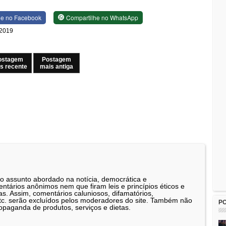
he no Facebook
Compartilhe no WhatsApp
e 2019
ostagem
Postagem
s recente
mais antiga
 o assunto abordado na notícia, democrática e
tários anônimos nem que firam leis e princípios éticos e
as. Assim, comentários caluniosos, difamatórios,
etc. serão excluídos pelos moderadores do site. Também não
P
opaganda de produtos, serviços e dietas.