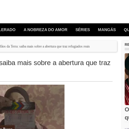
LERADO
A NOBREZA DO AMOR
SÉRIES
MANGÁS
Q
R
ãos da Terra: saiba mais sobre a abertura que traz refugiados reais
saiba mais sobre a abertura que traz
O
q
e