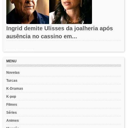
Ingrid demite Ulisses da joalheria após
ausência no cassino em...
Recent Posts Widget
MENU
Novelas
Turcas
K-Dramas
K-pop
Filmes
Séries
Animes