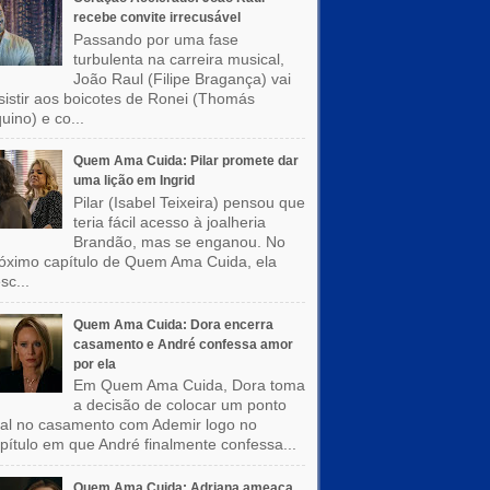
recebe convite irrecusável
Passando por uma fase
turbulenta na carreira musical,
João Raul (Filipe Bragança) vai
sistir aos boicotes de Ronei (Thomás
uino) e co...
Quem Ama Cuida: Pilar promete dar
uma lição em Ingrid
Pilar (Isabel Teixeira) pensou que
teria fácil acesso à joalheria
Brandão, mas se enganou. No
óximo capítulo de Quem Ama Cuida, ela
sc...
Quem Ama Cuida: Dora encerra
casamento e André confessa amor
por ela
Em Quem Ama Cuida, Dora toma
a decisão de colocar um ponto
nal no casamento com Ademir logo no
pítulo em que André finalmente confessa...
Quem Ama Cuida: Adriana ameaça