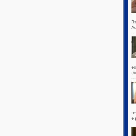
(I
Ac
es
exi
re
e 