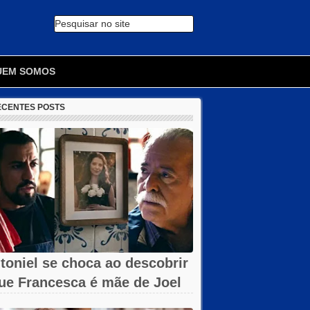
Pesquisar no site
🔍
UEM SOMOS
ECENTES POSTS
toniel se choca ao descobrir
ue Francesca é mãe de Joel
m...