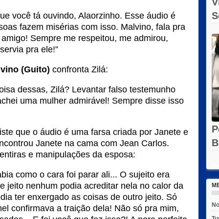
V
S
ue você tá ouvindo, Alaorzinho. Esse áudio é
ssoas fazem misérias com isso. Malvino, fala pra
O
o amigo! Sempre me respeitou, me admirou,
ervia pra ele!”
vino (Guito)
confronta Zilá:
oisa dessas, Zilá? Levantar falso testemunho
 achei uma mulher admirável! Sempre disse isso
P
iste que o áudio é uma farsa criada por Janete e
B
encontrou Janete na cama com Jean Carlos.
entiras e manipulações da esposa:
e
Rec
a como o cara foi parar ali... O sujeito era
De jeito nenhum podia acreditar nela no calor da
M
dia ter enxergado as coisas de outro jeito. Só
No
nel confirmava a traição dela! Não só pra mim,
Tu