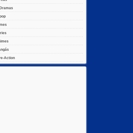
Dramas
pop
lmes
ries
imes
ngás
ve-Action