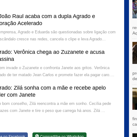
João Raul acaba com a dupla Agrado e
oração Acelerado
re
 imprensa, Agrado e Eduarda são questionadas sobre ligação com
Aq
escândalo cresce nas redes, cancela o clipe e leva Agrado…
rado: Verônica chega ao Zuzanete e acusa
assina
 invade o Zuzanete e confronta Janete aos gritos. Verônica
pr
do de ter matado Jean Carlos e promete fazer ela pagar caro.…
de
rado: Zilá sonha com a mãe e recebe apelo
der com Janete
 bom conselho, Zilá reencontra a mãe em sonho. Cecília pede
 pazes com Janete e tire o peso que carrega há anos. Zilá …
fi
ca
he no Facebook
Compartilhe no WhatsApp