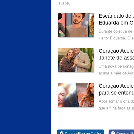
suspe…
Escândalo de 
Eduarda em C
Durante coletiva de
Heitor Figueroa. O 
Coração Acele
Janete de ass
Uma nova personagem
acusa a mãe de Agra
Coração Acele
para se enten
Após tomar o chá do
que a filha faça as
Compartilhe no Twitter
Compartil