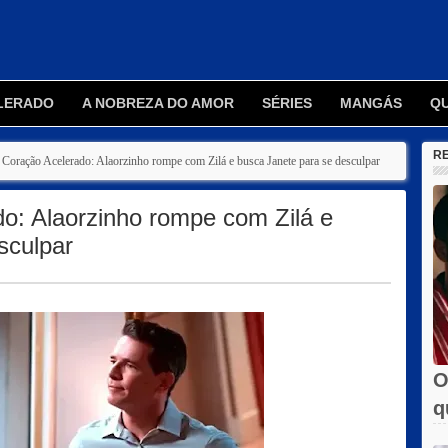
LERADO
A NOBREZA DO AMOR
SÉRIES
MANGÁS
Q
R
Coração Acelerado: Alaorzinho rompe com Zilá e busca Janete para se desculpar
o: Alaorzinho rompe com Zilá e
sculpar
O
q
e