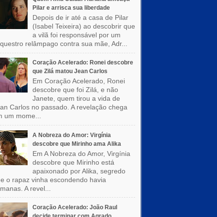
Pilar e arrisca sua liberdade
Depois de ir até a casa de Pilar
(Isabel Teixeira) ao descobrir que
a vilã foi responsável por um
questro relâmpago contra sua mãe, Adr...
Coração Acelerado: Ronei descobre
que Zilá matou Jean Carlos
Em Coração Acelerado, Ronei
descobre que foi Zilá, e não
Janete, quem tirou a vida de
an Carlos no passado. A revelação chega
m um mome...
A Nobreza do Amor: Virgínia
descobre que Mirinho ama Alika
Em A Nobreza do Amor, Virgínia
descobre que Mirinho está
apaixonado por Alika, segredo
e o rapaz vinha escondendo havia
manas. A revel...
Coração Acelerado: João Raul
decide terminar com Agrado