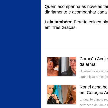
Quem acompanha as novelas ta
diariamente e acompanhar cada 
Leia também:
Ferette coloca pl
em Três Graças
.
Coração Acele
da arma!
O patriarca encontr
arma eleva a tensão
Ronei acha bol
em Coração A
Enquanto Janete reg
pertences da viúva 