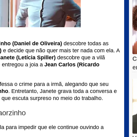
inho (Daniel de Oliveira)
descobre todas as
)
e decide que não quer mais ter nada com ela. A
anete (Letícia Spiller)
descobre que a vilã
C
 entregou a joia a
Jean Carlos (Ricardo
e
s
essa o crime para a irmã, alegando que seu
nho
. Entretanto, Janete grava toda a conversa e
, que escuta surpreso no meio do trabalho.
aorzinho
la para impedir que ele continue ouvindo a