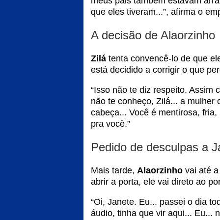
meus pais também estavam arrasad
que eles tiveram...”, afirma o em
A decisão de Alaorzinho
Zilá
tenta convencê-lo de que el
está decidido a corrigir o que p
“Isso não te diz respeito. Assim
não te conheço, Zilá... a mulhe
cabeça... Você é mentirosa, fria
pra você.”
Pedido de desculpas a J
Mais tarde,
Alaorzinho
vai até 
abrir a porta, ele vai direto ao po
“Oi, Janete. Eu... passei o dia 
áudio, tinha que vir aqui... Eu..