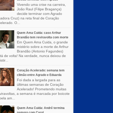
Vivendo uma crise na carreira,
João Raul (Filipe Bragança)
decide terminar com Agrado
sadora Cruz) na reta final de Coração
elerado. O...
Quem Ama Cuida: caso Arthur
Brandão tem reviravolta com morte
Em Quem Ama Cuida, o grande
mistério sobre a morte de Arthur
Brandão (Antonio Fagundes)
tá de volta! Na verdade, nunca deixou de
stir...
Coração Acelerado: semana tem
climão entre Agrado e Eduarda
Foi dada a largada para as
últimas semanas de Coração
Acelerado! Prometendo muitas
viravoltas, a semana é marcada por boicote
pela am...
Quem Ama Cuida: André termina
namoro com Carol