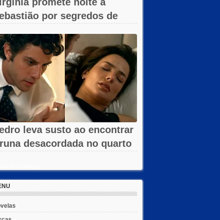
irgínia promete noite a
ebastião por segredos de
mar em A...
edro leva susto ao encontrar
runa desacordada no quarto
m...
ent Posts Widget
ENU
velas
rcas