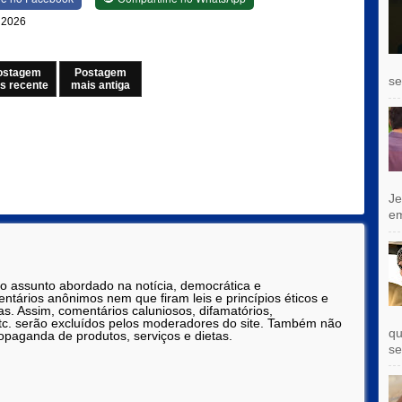
e 2026
ostagem
Postagem
se
s recente
mais antiga
Je
e
 o assunto abordado na notícia, democrática e
tários anônimos nem que firam leis e princípios éticos e
as. Assim, comentários caluniosos, difamatórios,
etc. serão excluídos pelos moderadores do site. Também não
qu
opaganda de produtos, serviços e dietas.
se