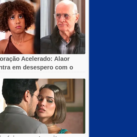
oração Acelerado: Alaor
ntra em desespero com o
umiço da arma!