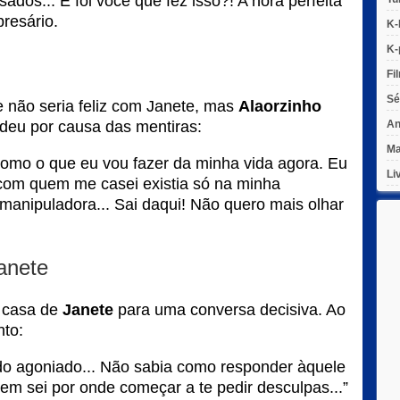
os... E foi você que fez isso?! A nora perfeita
presário.
K-
K-
Fi
Sé
e não seria feliz com Janete, mas
Alaorzinho
erdeu por causa das mentiras:
An
Ma
 como o que eu vou fazer da minha vida agora. Eu
Li
r com quem me casei existia só na minha
, manipuladora... Sai daqui! Não quero mais olhar
anete
a casa de
Janete
para uma conversa decisiva. Ao
nto:
todo agoniado... Não sabia como responder àquele
. nem sei por onde começar a te pedir desculpas...”