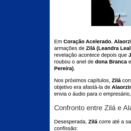
Em
Coração Acelerado
,
Alaorz
armações de
Zilá (Leandra Leal
revelação acontece depois que
J
roubou o anel de
dona Branca
e
Pereira)
.
Nos próximos capítulos,
Zilá
conf
objetivo era afastá-la de
Alaorzi
envia o áudio para o empresário
Confronto entre Zilá e Al
Desesperada,
Zilá
corre até a sa
confissão: