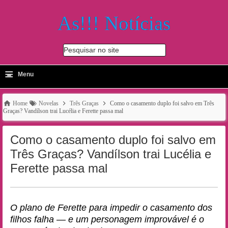
As!!! Notícias
Pesquisar no site
≡
-
Menu
🔍
Home
Novelas
Três Graças
Como o casamento duplo foi salvo em Três
Graças? Vandílson trai Lucélia e Ferette passa mal
Como o casamento duplo foi salvo em
Três Graças? Vandílson trai Lucélia e
Ferette passa mal
O plano de Ferette para impedir o casamento dos
filhos falha — e um personagem improvável é o