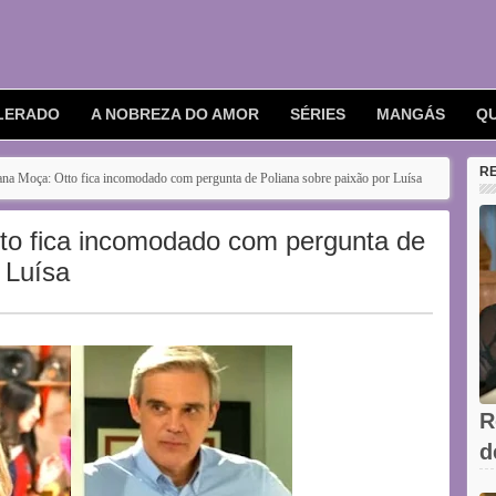
LERADO
A NOBREZA DO AMOR
SÉRIES
MANGÁS
Q
R
ana Moça: Otto fica incomodado com pergunta de Poliana sobre paixão por Luísa
to fica incomodado com pergunta de
 Luísa
R
d
V