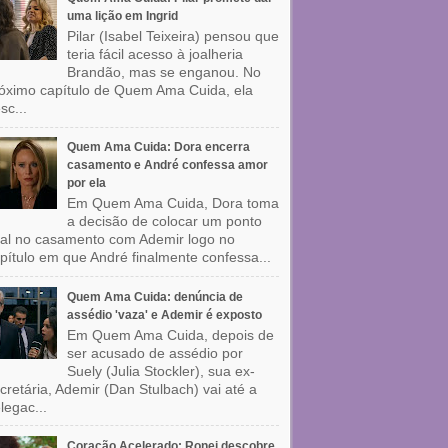
uma lição em Ingrid
Pilar (Isabel Teixeira) pensou que
teria fácil acesso à joalheria
Brandão, mas se enganou. No
óximo capítulo de Quem Ama Cuida, ela
sc...
Quem Ama Cuida: Dora encerra
casamento e André confessa amor
por ela
Em Quem Ama Cuida, Dora toma
a decisão de colocar um ponto
nal no casamento com Ademir logo no
pítulo em que André finalmente confessa...
Quem Ama Cuida: denúncia de
assédio 'vaza' e Ademir é exposto
Em Quem Ama Cuida, depois de
ser acusado de assédio por
Suely (Julia Stockler), sua ex-
cretária, Ademir (Dan Stulbach) vai até a
legac...
Coração Acelerado: Ronei descobre