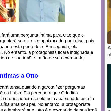
 fará uma pergunta íntima para Otto que o
rguntará se ele está apaixonado por Luísa, pois
quando está perto dela. Em seguida, ela
A
. No entanto, a protagonista ficará indignada e
c
ido de sua irmã e irmão de seu ex-marido,
l
íntimas a Otto
ficará tensa quando a garota fizer perguntas
ão a Luísa. Ela perceberá que Otto fica
tia e questionará se ele está apaixonado por ela.
uísa ama seu pai. No entanto, a protagonista
as e lembrará que Otto é o ex-marido de sua irmã