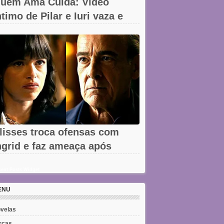
uem Ama Cuida: Vídeo
ntimo de Pilar e Iuri vaza e
hega à...
lisses troca ofensas com
ngrid e faz ameaça após
emissão em...
ent Posts Widget
ENU
velas
rcas