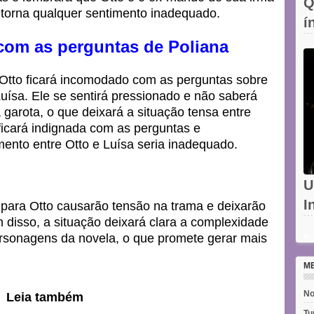
Q
 torna qualquer sentimento inadequado.
í
c
com as perguntas de Poliana
 Otto ficará incomodado com as perguntas sobre
uísa. Ele se sentirá pressionado e não saberá
garota, o que deixará a situação tensa entre
 ficará indignada com as perguntas e
ento entre Otto e Luísa seria inadequado.
U
I
 para Otto causarão tensão na trama e deixarão
disso, a situação deixará clara a complexidade
d
rsonagens da novela, o que promete gerar mais
Rec
M
No
Leia também
Tu