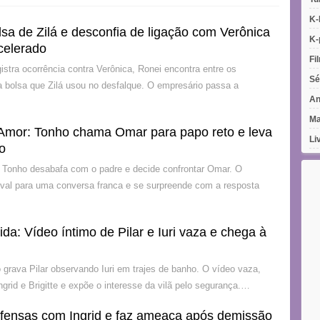
K-
sa de Zilá e desconfia de ligação com Verônica
K-
celerado
Fi
istra ocorrência contra Verônica, Ronei encontra entre os
Sé
a bolsa que Zilá usou no desfalque. O empresário passa a
An
Ma
Amor: Tonho chama Omar para papo reto e leva
Li
co
 Tonho desabafa com o padre e decide confrontar Omar. O
ival para uma conversa franca e se surpreende com a resposta
: Vídeo íntimo de Pilar e Iuri vaza e chega à
rava Pilar observando Iuri em trajes de banho. O vídeo vaza,
grid e Brigitte e expõe o interesse da vilã pelo segurança.…
 ofensas com Ingrid e faz ameaça após demissão