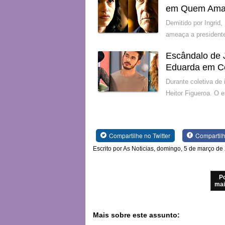
em Quem Ama
Demitido por Ingrid,
ameaça a presidente
Escândalo de 
Eduarda em C
Durante coletiva de
Heitor Figueroa. O 
Compartilhe no Twitter
Compartil
Escrito por As Noticias, domingo, 5 de março de
P
mai
Mais sobre este assunto: