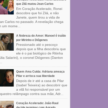
que Zilá matou Jean Carlos
Em Coração Acelerado, Ronei
descobre que foi Zilá, e não
Janete, quem tirou a vida de
an Carlos no passado. A revelação chega
m um mome...
A Nobreza do Amor: Manoel é traído
por Mirinho e Diógenes
Pressionado até o pescoço
depois que a filha descobriu que
ele é o pai biológico de Ritinha
úlia Salarini), o coronel Diógenes (Danton
..
Quem Ama Cuida: Adriana ameaça
Pilar e arrisca sua liberdade
Depois de ir até a casa de Pilar
(Isabel Teixeira) ao descobrir que
a vilã foi responsável por um
questro relâmpago contra sua mãe, Adr...
Coração Acelerado: João Raul
decide terminar com Agrado