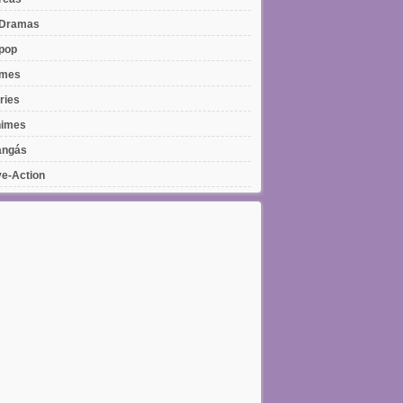
Dramas
pop
lmes
ries
imes
ngás
ve-Action