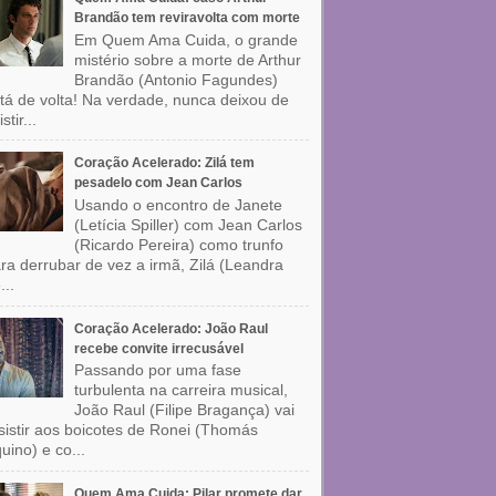
Brandão tem reviravolta com morte
Em Quem Ama Cuida, o grande
mistério sobre a morte de Arthur
Brandão (Antonio Fagundes)
tá de volta! Na verdade, nunca deixou de
stir...
Coração Acelerado: Zilá tem
pesadelo com Jean Carlos
Usando o encontro de Janete
(Letícia Spiller) com Jean Carlos
(Ricardo Pereira) como trunfo
ra derrubar de vez a irmã, Zilá (Leandra
...
Coração Acelerado: João Raul
recebe convite irrecusável
Passando por uma fase
turbulenta na carreira musical,
João Raul (Filipe Bragança) vai
sistir aos boicotes de Ronei (Thomás
uino) e co...
Quem Ama Cuida: Pilar promete dar