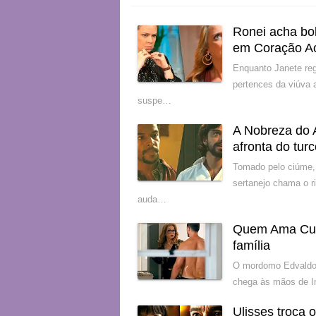
Ronei acha bol
em Coração A
Enquanto Janete reg
pertences da viúva 
suspe…
A Nobreza do 
afronta do tur
Tomado pelo ciúme,
sertanejo chama o r
auda…
Quem Ama Cuida
família
O mordomo Edvaldo g
chega às mãos de In
Ulisses troca