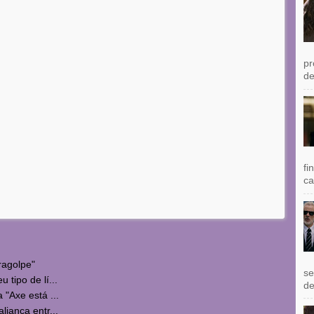
pr
de
fi
ca
ragolpe"
se
 tipo de lí...
de
 "Axe está ...
liança entr...