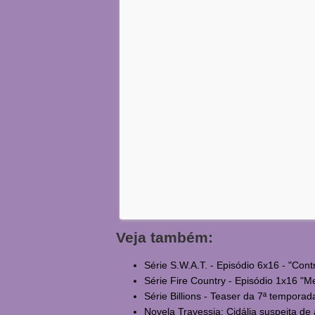
Veja também:
Série S.W.A.T. - Episódio 6x16 - "Cont
Série Fire Country - Episódio 1x16 "Meu
Série Billions - Teaser da 7ª temporada
Novela Travessia: Cidália suspeita de a