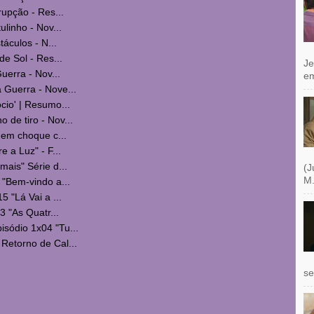
rupção - Res...
ulinho - Nov...
táculos - N...
de Sol - Res...
Je
uerra - Nov...
e
 Guerra - Nove...
cio' | Resumo...
de tiro - Nov...
 em choque c...
 a Luz" - F...
mais" Série d...
(J
M.
 "Bem-vindo a...
5 "Lá Vai a ...
3 "As Quatr...
sódio 1x04 "Tu...
Retorno de Cal...
se