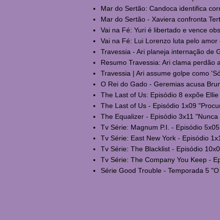
Mar do Sertão: Candoca identifica cor
Mar do Sertão - Xaviera confronta Tert
Vai na Fé: Yuri é libertado e vence obs
Vai na Fé: Lui Lorenzo luta pelo amor 
Travessia - Ari planeja internação de G
Resumo Travessia: Ari clama perdão a
Travessia | Ari assume golpe como 'Só
O Rei do Gado - Geremias acusa Bruno 
The Last of Us: Episódio 8 expõe Ellie
The Last of Us - Episódio 1x09 "Procure
The Equalizer - Episódio 3x11 "Nunca 
Tv Série: Magnum P.I. - Episódio 5x05
Tv Série: East New York - Episódio 1x1
Tv Série: The Blacklist - Episódio 10x0
Tv Série: The Company You Keep - Epi
Série Good Trouble - Temporada 5 "O 