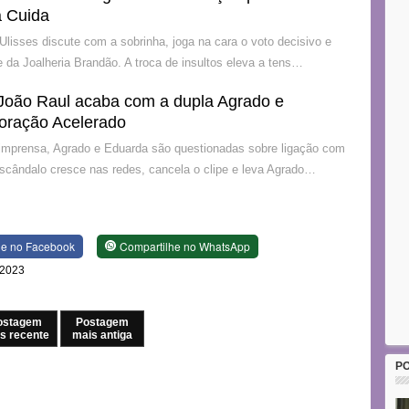
 Cuida
 Ulisses discute com a sobrinha, joga na cara o voto decisivo e
 da Joalheria Brandão. A troca de insultos eleva a tens…
João Raul acaba com a dupla Agrado e
oração Acelerado
 imprensa, Agrado e Eduarda são questionadas sobre ligação com
escândalo cresce nas redes, cancela o clipe e leva Agrado…
he no Facebook
Compartilhe no WhatsApp
 2023
ostagem
Postagem
s recente
mais antiga
P