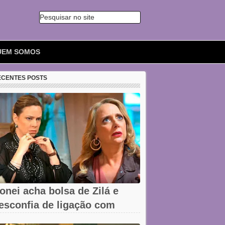
Pesquisar no site
🔍
UEM SOMOS
ECENTES POSTS
onei acha bolsa de Zilá e
esconfia de ligação com
erônica em...