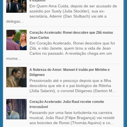
é exposto
Em Quem Ama Cuida, depois de ser acusado de
assédio por Suely (Julia Stockler), sua ex-
secretária, Ademir (Dan Stulbach) vai até a
delegac...
Coração Acelerado: Ronei descobre que Zilá matou
Jean Carlos
Em Coração Acelerado, Ronei descobre que foi
Zilá, e não Janete, quem tirou a vida de Jean
Carlos no passado. A revelação chega em um
mome...
A Nobreza do Amor: Manoel é traído por Mirinho e
Diógenes
Pressionado até o pescoço depois que a filha
descobriu que ele é o pai biológico de Ritinha
(Júlia Salarini), o coronel Diógenes (Danton M...
Coração Acelerado: João Raul recebe convite
irrecusável
Passando por uma fase turbulenta na carreira
musical, João Raul (Filipe Bragança) vai resistir
aos boicotes de Ronei (Thomás Aquino) e co...