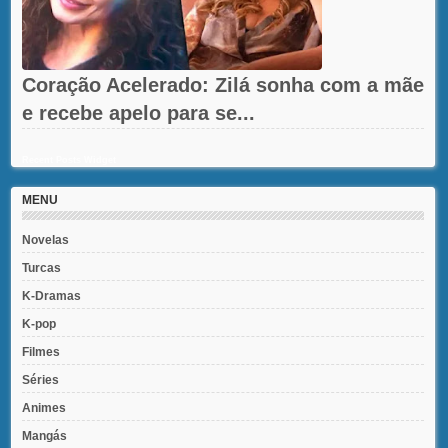
Coração Acelerado: Zilá sonha com a mãe
e recebe apelo para se...
Recent Posts Widget
MENU
Novelas
Turcas
K-Dramas
K-pop
Filmes
Séries
Animes
Mangás