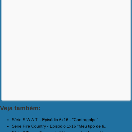
Veja também:
Série S.W.A.T. - Episódio 6x16 - "Contragolpe"
Série Fire Country - Episódio 1x16 "Meu tipo de lí...