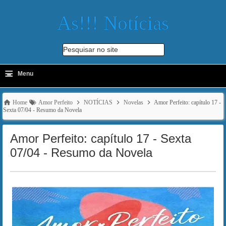
As!!! Notícias
Pesquisar no site
≡
-
Menu
🔍
Home
Amor Perfeito
NOTÍCIAS
Novelas
Amor Perfeito: capítulo 17 -
Sexta 07/04 - Resumo da Novela
Amor Perfeito: capítulo 17 - Sexta
07/04 - Resumo da Novela