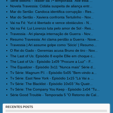
Série Billions - Teaser da 7ª temporada "Axe está ...
Novela Travessia: Cidália suspeita de aliança entr...
Mar do Sertão: Candoca identifica corrupção - Res...
Mar do Sertão - Xaviera confronta Tertulinho - Nov...
Vai na Fé: Yuri é libertado e vence obstáculos - N...
Vai na Fé: Lui Lorenzo luta pelo amor de Sol - Res...
Travessia - Ari planeja internação de Guerra - Nov...
Resumo Travessia: Ari clama perdão a Guerra - Nove...
Travessia | Ari assume golpe como 'Sócio' | Resumo...
O Rei do Gado - Geremias acusa Bruno de tiro - Nov...
The Last of Us: Episódio 8 expõe Ellie em choque c...
The Last of Us - Episódio 1x09 "Procure a Luz" - F...
The Equalizer - Episódio 3x11 "Nunca mais" Série d...
Tv Série: Magnum P.I. - Episódio 5x05 "Bem-vindo a...
Tv Série: East New York - Episódio 1x15 "Lá Vai a ...
Tv Série: The Blacklist - Episódio 10x03 "As Quatr...
Tv Série: The Company You Keep - Episódio 1x04 "Tu...
Série Good Trouble - Temporada 5 "O Retorno de Cal...
RECENTES POSTS