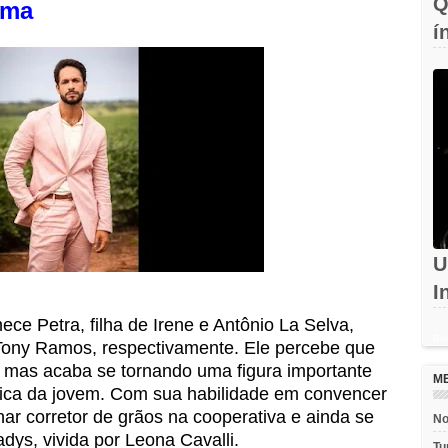
Q
ama
í
c
U
I
d
ece Petra, filha de Irene e Antônio La Selva,
Rec
e Tony Ramos, respectivamente. Ele percebe que
, mas acaba se tornando uma figura importante
M
ica da jovem. Com sua habilidade em convencer
ar corretor de grãos na cooperativa e ainda se
No
ys, vivida por Leona Cavalli.
Tu