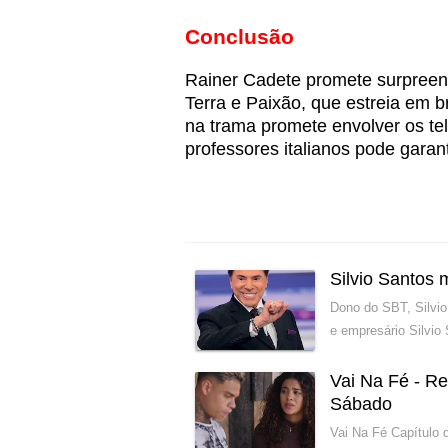
Conclusão
Rainer Cadete promete surpreend
Terra e Paixão, que estreia em b
na trama promete envolver os te
professores italianos pode garan
Silvio Santos
Dono do SBT, Silvi
e empresário Silvio
Vai Na Fé - R
Sábado
Vai Na Fé Capítulo