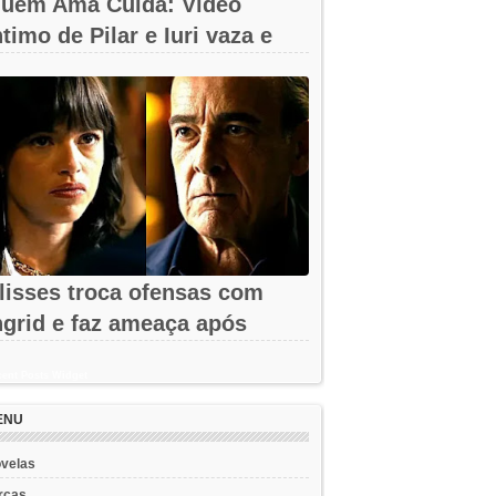
uem Ama Cuida: Vídeo
ntimo de Pilar e Iuri vaza e
hega à...
lisses troca ofensas com
ngrid e faz ameaça após
emissão em...
ent Posts Widget
ENU
velas
rcas