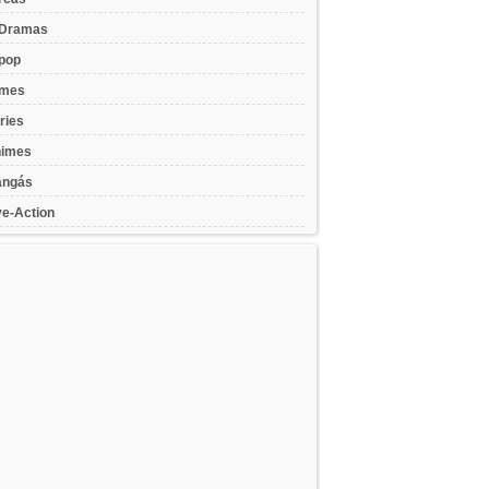
Dramas
pop
lmes
ries
imes
ngás
ve-Action