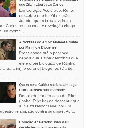
que Zilá matou Jean Carlos
Em Coração Acelerado, Ronei
descobre que foi Zilá, e não
Janete, quem tirou a vida de
an Carlos no passado. A revelação chega
m um mome...
A Nobreza do Amor: Manoel é traído
por Mirinho e Diógenes
Pressionado até o pescoço
depois que a filha descobriu que
ele é o pai biológico de Ritinha
úlia Salarini), o coronel Diógenes (Danton
..
Quem Ama Cuida: Adriana ameaça
Pilar e arrisca sua liberdade
Depois de ir até a casa de Pilar
(Isabel Teixeira) ao descobrir que
a vilã foi responsável por um
questro relâmpago contra sua mãe, Adr...
Coração Acelerado: João Raul
decide terminar com Agrado