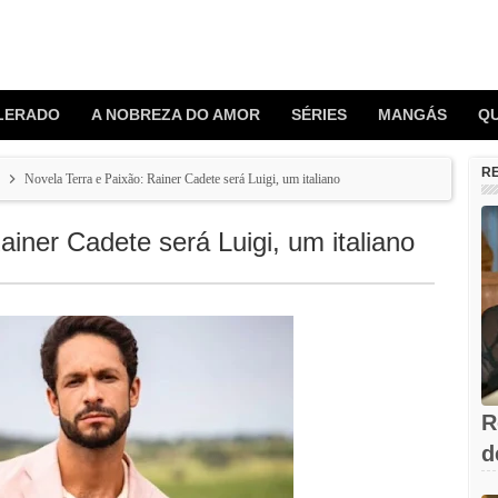
LERADO
A NOBREZA DO AMOR
SÉRIES
MANGÁS
Q
R
Novela Terra e Paixão: Rainer Cadete será Luigi, um italiano
ainer Cadete será Luigi, um italiano
R
d
V