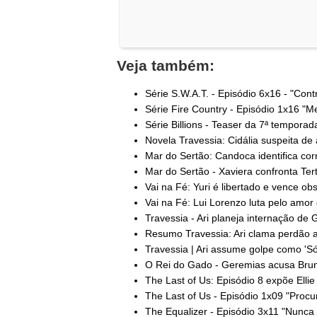
Veja também:
Série S.W.A.T. - Episódio 6x16 - "Cont
Série Fire Country - Episódio 1x16 "Meu
Série Billions - Teaser da 7ª temporada
Novela Travessia: Cidália suspeita de a
Mar do Sertão: Candoca identifica cor
Mar do Sertão - Xaviera confronta Tert
Vai na Fé: Yuri é libertado e vence obs
Vai na Fé: Lui Lorenzo luta pelo amor 
Travessia - Ari planeja internação de G
Resumo Travessia: Ari clama perdão a
Travessia | Ari assume golpe como 'Só
O Rei do Gado - Geremias acusa Bruno 
The Last of Us: Episódio 8 expõe Ellie
The Last of Us - Episódio 1x09 "Procure
The Equalizer - Episódio 3x11 "Nunca 