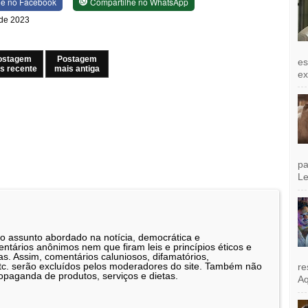
he no Facebook
Compartilhe no WhatsApp
o de 2023
ostagem
Postagem
es
s recente
mais antiga
exi
pa
Le
 o assunto abordado na notícia, democrática e
tários anônimos nem que firam leis e princípios éticos e
as. Assim, comentários caluniosos, difamatórios,
etc. serão excluídos pelos moderadores do site. Também não
re
opaganda de produtos, serviços e dietas.
Aq