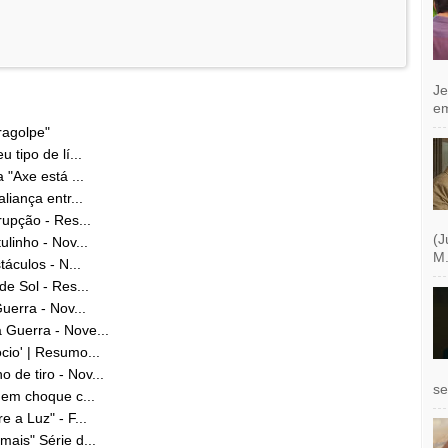
Je
e
ragolpe"
 tipo de lí...
 "Axe está ...
liança entr...
rupção - Res...
(J
ulinho - Nov...
M.
táculos - N...
de Sol - Res...
uerra - Nov...
 Guerra - Nove...
cio' | Resumo...
de tiro - Nov...
se
 em choque c...
 a Luz" - F...
mais" Série d...