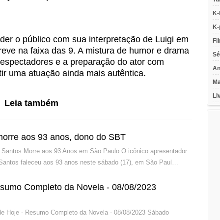
K-
K-
er o público com sua interpretação de Luigi em
Fi
reve na faixa das 9. A mistura de humor e drama
Sé
lespectadores e a preparação do ator com
An
tir uma atuação ainda mais autêntica.
Ma
Li
Leia também
 morre aos 93 anos, dono do SBT
o Santos Morre aos 93 Anos em São Paulo O icônico apresentador
 Santos faleceu aos 93 anos neste sábado (17), em São Paul…
esumo Completo da Novela - 08/08/2023
 de Hoje - Resumo Completo da Novela - 08/08/2023 Sábado