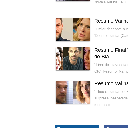
Novela Vai na Fé, C
…
Resumo Vai na
Lumiar descobre a 
'Doente' Lumiar (Ca
Resumo Final 
de Bia
"Final de Travessia
Oto" Resumo: Na nov
Resumo Vai na
"Theo e Lumiar em 
surpresa inesperada
momento …