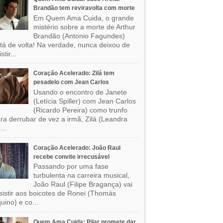
Brandão tem reviravolta com morte
Em Quem Ama Cuida, o grande
mistério sobre a morte de Arthur
Brandão (Antonio Fagundes)
tá de volta! Na verdade, nunca deixou de
stir...
Coração Acelerado: Zilá tem
pesadelo com Jean Carlos
Usando o encontro de Janete
(Letícia Spiller) com Jean Carlos
(Ricardo Pereira) como trunfo
ra derrubar de vez a irmã, Zilá (Leandra
...
Coração Acelerado: João Raul
recebe convite irrecusável
Passando por uma fase
turbulenta na carreira musical,
João Raul (Filipe Bragança) vai
sistir aos boicotes de Ronei (Thomás
uino) e co...
Quem Ama Cuida: Pilar promete dar