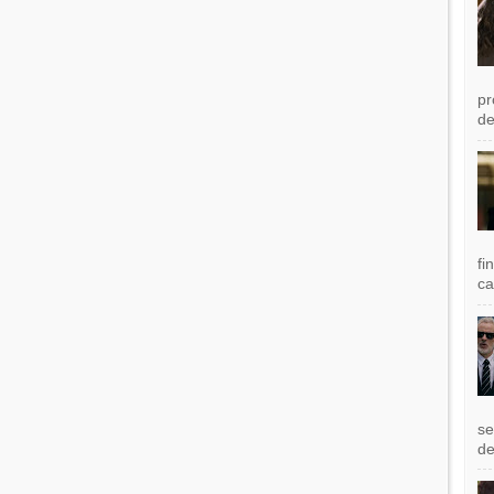
pr
de
fi
ca
se
de