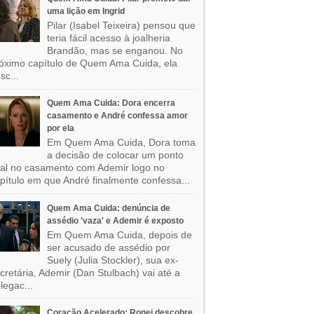
uma lição em Ingrid
Pilar (Isabel Teixeira) pensou que
teria fácil acesso à joalheria
Brandão, mas se enganou. No
óximo capítulo de Quem Ama Cuida, ela
sc...
Quem Ama Cuida: Dora encerra
casamento e André confessa amor
por ela
Em Quem Ama Cuida, Dora toma
a decisão de colocar um ponto
nal no casamento com Ademir logo no
pítulo em que André finalmente confessa...
Quem Ama Cuida: denúncia de
assédio 'vaza' e Ademir é exposto
Em Quem Ama Cuida, depois de
ser acusado de assédio por
Suely (Julia Stockler), sua ex-
cretária, Ademir (Dan Stulbach) vai até a
legac...
Coração Acelerado: Ronei descobre