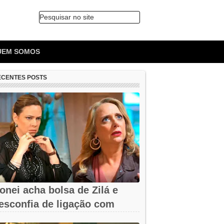
Pesquisar no site
🔍
UEM SOMOS
ECENTES POSTS
onei acha bolsa de Zilá e
esconfia de ligação com
erônica em...