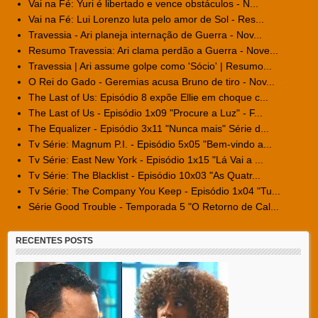
Vai na Fé: Yuri é libertado e vence obstáculos - N...
Vai na Fé: Lui Lorenzo luta pelo amor de Sol - Res...
Travessia - Ari planeja internação de Guerra - Nov...
Resumo Travessia: Ari clama perdão a Guerra - Nove...
Travessia | Ari assume golpe como 'Sócio' | Resumo...
O Rei do Gado - Geremias acusa Bruno de tiro - Nov...
The Last of Us: Episódio 8 expõe Ellie em choque c...
The Last of Us - Episódio 1x09 "Procure a Luz" - F...
The Equalizer - Episódio 3x11 "Nunca mais" Série d...
Tv Série: Magnum P.I. - Episódio 5x05 "Bem-vindo a...
Tv Série: East New York - Episódio 1x15 "Lá Vai a ...
Tv Série: The Blacklist - Episódio 10x03 "As Quatr...
Tv Série: The Company You Keep - Episódio 1x04 "Tu...
Série Good Trouble - Temporada 5 "O Retorno de Cal...
RECENTES POSTS