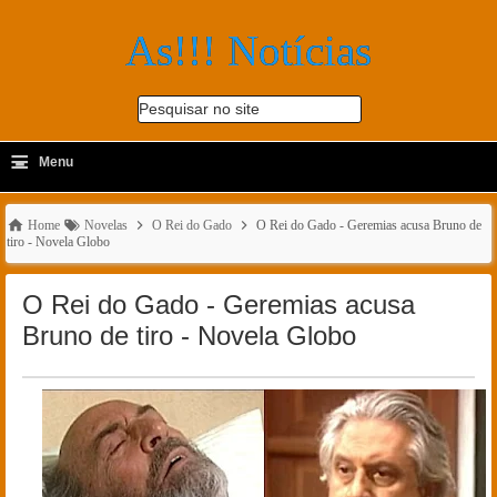
As!!! Notícias
Pesquisar no site
≡
-
Menu
🔍
Home
Novelas
O Rei do Gado
O Rei do Gado - Geremias acusa Bruno de
tiro - Novela Globo
O Rei do Gado - Geremias acusa
Bruno de tiro - Novela Globo