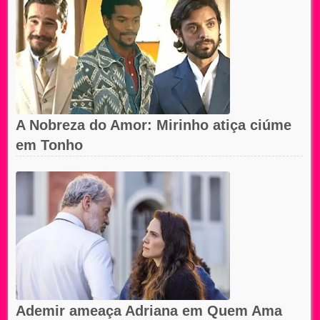
A Nobreza do Amor: Mirinho atiça ciúme
em Tonho
Ademir ameaça Adriana em Quem Ama