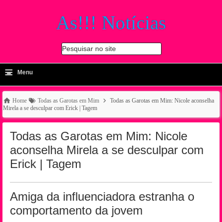
As!!! Notícias
Pesquisar no site
≡
-
Menu
🔍
Home
Todas as Garotas em Mim
Todas as Garotas em Mim: Nicole aconselha
Mirela a se desculpar com Erick | Tagem
Todas as Garotas em Mim: Nicole
aconselha Mirela a se desculpar com
Erick | Tagem
Amiga da influenciadora estranha o
comportamento da jovem