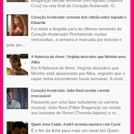
Bragança) decide terminar com Agrado (Isadora
Cruz) na reta final de Coração Acelerado. O...
Coração Acelerado: semana tem climão entre Agrado e
Eduarda
Foi dada a largada para as últimas semanas de
Coração Acelerado! Prometendo muitas
reviravoltas, a semana é marcada por boicote e
pela am...
A Nobreza do Amor: Virgínia descobre que Mirinho ama
Alika
Em A Nobreza do Amor, Virgínia descobre que
Mirinho está apaixonado por Alika, segredo que o
rapaz vinha escondendo havia semanas. A revel...
Coração Acelerado: João Raul recebe convite
irrecusável
Passando por uma fase turbulenta na carreira
musical, João Raul (Filipe Bragança) vai resistir
aos boicotes de Ronei (Thomás Aquino) e co...
Quem Ama Cuida: André termina namoro com Carol
É o fim da linha para mais um casal em Quem