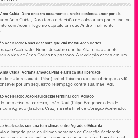
Ama Cuida: Dora encerra casamento e André confessa amor por ela
em Ama Cuida, Dora toma a decisão de colocar um ponto final no
to com Ademir logo no capítulo em que André finalmente
a...
o Acelerado: Ronei descobre que Zilá matou Jean Carlos
ração Acelerado, Ronei descobre que foi Zilá, e não Janete,
rou a vida de Jean Carlos no passado. A revelação chega em um
.
ma Cuida: Adriana ameaça Pilar e arrisca sua liberdade
 de ir até a casa de Pilar (Isabel Teixeira) ao descobrir que a vilã
ponsável por um sequestro relâmpago contra sua mãe, Adr...
o Acelerado: João Raul decide terminar com Agrado
do uma crise na carreira, João Raul (Filipe Bragança) decide
r com Agrado (Isadora Cruz) na reta final de Coração Acelerado.
ão Acelerado: semana tem climão entre Agrado e Eduarda
ada a largada para as últimas semanas de Coração Acelerado!
ndo muitas reviravoltas, a semana é marcada por boicote e pela