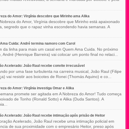
eza do Amor: Virgínia descobre que Mirinho ama Alika
Nobreza do Amor, Virgínia descobre que Mirinho está apaixonado
ka, segredo que o rapaz vinha escondendo havia semanas. A
Ama Cuida: André termina namoro com Carol
im da linha para mais um casal em Quem Ama Cuida. No próximo
o, André (Henrique Barreira) vai colocar um ponto final no relaci...
o Acelerado: João Raul recebe convite irrecusável
ndo por uma fase turbulenta na carreira musical, João Raul (Filipe
a) vai resistir aos boicotes de Ronei (Thomás Aquino) e co...
eza do Amor: Virgínia investiga Omar e Alika
semana promete ser agitada em A Nobreza do Amor! Tudo começa
oivado de Tonho (Ronald Sotto) e Alika (Duda Santos). A
ia...
o Acelerado: João Raul recebe intimação após prisão de Heitor
ração Acelerado, João Raul recebe uma intimação policial em
ncia de sua proximidade com o empresário Heitor, preso após