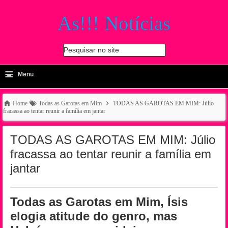
As!!! Notícias
Pesquisar no site
≡
-
Menu
🔍
Home
Todas as Garotas em Mim
TODAS AS GAROTAS EM MIM: Júlio
fracassa ao tentar reunir a família em jantar
TODAS AS GAROTAS EM MIM: Júlio
fracassa ao tentar reunir a família em
jantar
Todas as Garotas em Mim, Ísis
elogia atitude do genro, mas