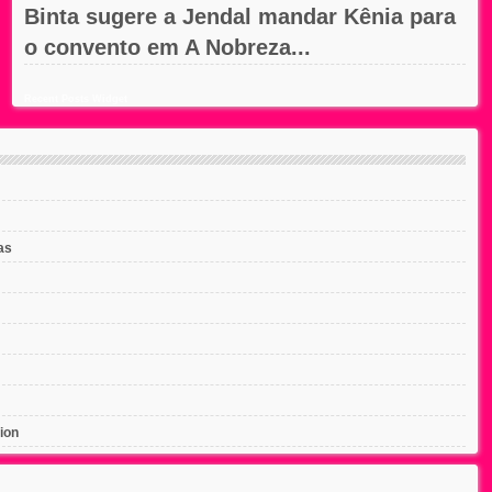
Binta sugere a Jendal mandar Kênia para
o convento em A Nobreza...
Recent Posts Widget
as
ion