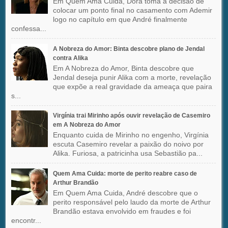
Em Quem Ama Cuida, Dora toma a decisão de
colocar um ponto final no casamento com Ademir
logo no capítulo em que André finalmente
confessa...
A Nobreza do Amor: Binta descobre plano de Jendal
contra Alika
Em A Nobreza do Amor, Binta descobre que
Jendal deseja punir Alika com a morte, revelação
que expõe a real gravidade da ameaça que paira
s...
Virgínia trai Mirinho após ouvir revelação de Casemiro
em A Nobreza do Amor
Enquanto cuida de Mirinho no engenho, Virgínia
escuta Casemiro revelar a paixão do noivo por
Alika. Furiosa, a patricinha usa Sebastião pa...
Quem Ama Cuida: morte de perito reabre caso de
Arthur Brandão
Em Quem Ama Cuida, André descobre que o
perito responsável pelo laudo da morte de Arthur
Brandão estava envolvido em fraudes e foi
encontr...