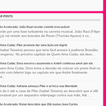
R POSTS
o Acelerado: João Raul recebe convite irrecusável
ndo por uma fase turbulenta na carreira musical, João Raul (Filipe
a) vai resistir aos boicotes de Ronei (Thomás Aquino) e co...
ma Cuida: Pilar promete dar uma lição em Ingrid
(Isabel Teixeira) pensou que teria fácil acesso à joalheria Brandão,
enganou. No próximo capítulo de Quem Ama Cuida, ela desc...
Ama Cuida: Dora encerra casamento e André confessa amor por ela
em Ama Cuida, Dora toma a decisão de colocar um ponto final no
to com Ademir logo no capítulo em que André finalmente
a...
ma Cuida: Adriana ameaça Pilar e arrisca sua liberdade
 de ir até a casa de Pilar (Isabel Teixeira) ao descobrir que a vilã
ponsável por um sequestro relâmpago contra sua mãe, Adr...
o Acelerado: Ronei descobre que Zilá matou Jean Carlos