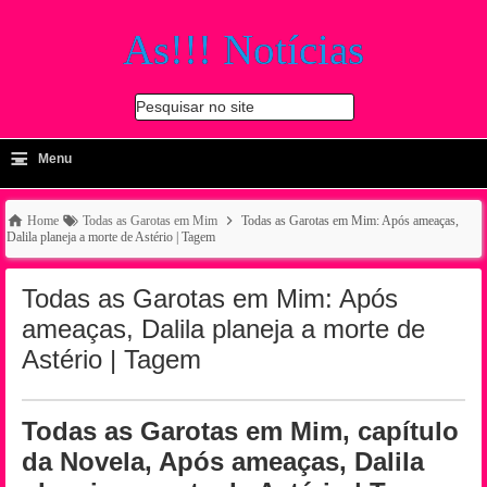
As!!! Notícias
Pesquisar no site
≡
-
Menu
🔍
Home
Todas as Garotas em Mim
Todas as Garotas em Mim: Após ameaças,
Dalila planeja a morte de Astério | Tagem
Todas as Garotas em Mim: Após
ameaças, Dalila planeja a morte de
Astério | Tagem
Todas as Garotas em Mim, capítulo
da Novela, Após ameaças, Dalila