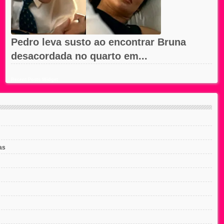
Pedro leva susto ao encontrar Bruna
desacordada no quarto em...
Recent Posts Widget
as