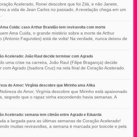
ração Acelerado, Ronei descobre que foi Zilá, e não Janete,
rou a vida de Jean Carlos no passado. A revelação chega em um
.
Ama Cuida: caso Arthur Brandão tem reviravolta com morte
em Ama Cuida, o grande mistério sobre a morte de Arthur
 (Antonio Fagundes) está de volta! Na verdade, nunca deixou de
o Acelerado: João Raul decide terminar com Agrado
do uma crise na carreira, João Raul (Filipe Bragança) decide
r com Agrado (Isadora Cruz) na reta final de Coração Acelerado.
eza do Amor: Virgínia descobre que Mirinho ama Alika
Nobreza do Amor, Virgínia descobre que Mirinho está apaixonado
ka, segredo que o rapaz vinha escondendo havia semanas. A
ão Acelerado: semana tem climão entre Agrado e Eduarda
ada a largada para as últimas semanas de Coração Acelerado!
ndo muitas reviravoltas, a semana é marcada por boicote e pela