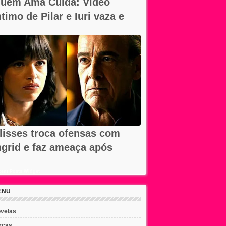
uem Ama Cuida: Vídeo
ntimo de Pilar e Iuri vaza e
hega à...
lisses troca ofensas com
ngrid e faz ameaça após
emissão em...
ent Posts Widget
ENU
velas
rcas