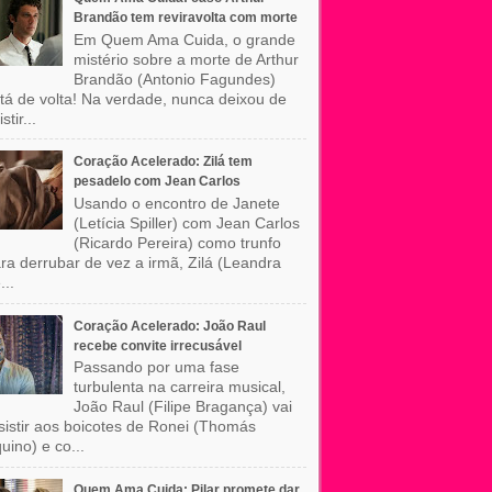
Brandão tem reviravolta com morte
Em Quem Ama Cuida, o grande
mistério sobre a morte de Arthur
Brandão (Antonio Fagundes)
tá de volta! Na verdade, nunca deixou de
stir...
Coração Acelerado: Zilá tem
pesadelo com Jean Carlos
Usando o encontro de Janete
(Letícia Spiller) com Jean Carlos
(Ricardo Pereira) como trunfo
ra derrubar de vez a irmã, Zilá (Leandra
...
Coração Acelerado: João Raul
recebe convite irrecusável
Passando por uma fase
turbulenta na carreira musical,
João Raul (Filipe Bragança) vai
sistir aos boicotes de Ronei (Thomás
uino) e co...
Quem Ama Cuida: Pilar promete dar