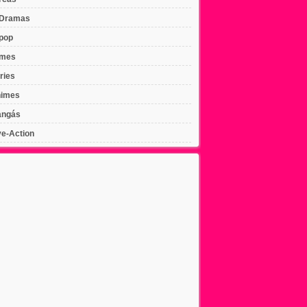
Dramas
pop
lmes
ries
imes
ngás
ve-Action