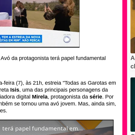
A
 Avó da protagonista terá papel fundamental
c
l
-feira (7), às 21h, estreia "Todas as Garotas em
reta
Isis
, uma das principais personagens da
iadora digital
Mirela
, protagonista da
série
. Por
ambém se tornou uma avó jovem. Mas, ainda sim,
ões.