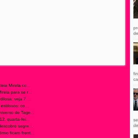
pr
de
fi
ca
eia Mirela co...
ela para se r...
losa: veja 7 ...
stilosos: co...
iverso de Tage...
2, quarta-fei...
se
de
descobre segre...
io ficam frent...