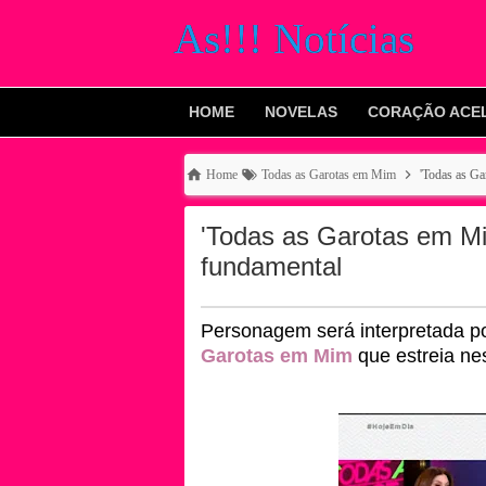
As!!! Notícias
HOME
NOVELAS
CORAÇÃO ACE
Home
Todas as Garotas em Mim
'Todas as Ga
'Todas as Garotas em Mi
fundamental
Personagem será interpretada p
Garotas em Mim
que estreia nest