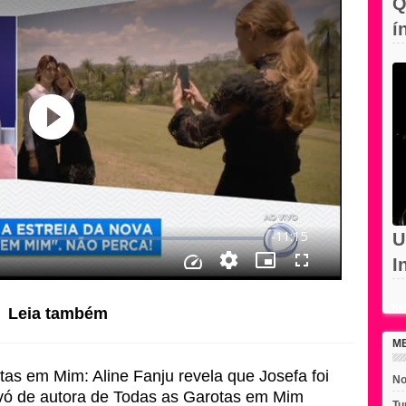
Q
í
c
U
I
d
Rec
Leia também
M
as em Mim: Aline Fanju revela que Josefa foi
No
avó de autora de Todas as Garotas em Mim
Tu