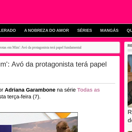
LERADO
A NOBREZA DO AMOR
SÉRIES
MANGÁS
Q
R
rotas em Mim': Avó da protagonista terá papel fundamental
m': Avó da protagonista terá papel
or
Adriana Garambone
na série
Todas as
a terça-feira (7).
R
d
V