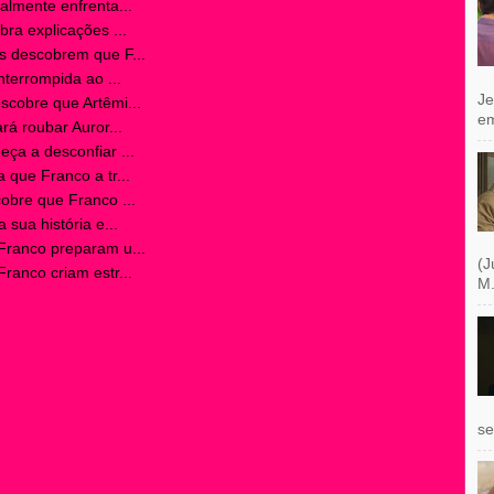
lmente enfrenta...
a explicações ...
 descobrem que F...
terrompida ao ...
Je
cobre que Artêmi...
e
á roubar Auror...
a a desconfiar ...
que Franco a tr...
bre que Franco ...
sua história e...
ranco preparam u...
(J
anco criam estr...
M.
se