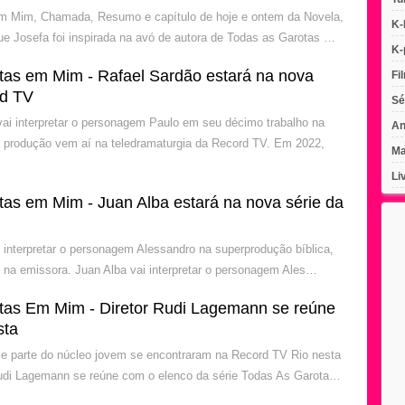
m Mim, Chamada, Resumo e capítulo de hoje e ontem da Novela,
K-
que Josefa foi inspirada na avó de autora de Todas as Garotas …
K-
tas em Mim - Rafael Sardão estará na nova
Fi
rd TV
Sé
vai interpretar o personagem Paulo em seu décimo trabalho na
An
 produção vem aí na teledramaturgia da Record TV. Em 2022,
Ma
Li
tas em Mim - Juan Alba estará na nova série da
i interpretar o personagem Alessandro na superprodução bíblica,
 na emissora. Juan Alba vai interpretar o personagem Ales…
tas Em Mim - Diretor Rudi Lagemann se reúne
sta
e parte do núcleo jovem se encontraram na Record TV Rio nesta
 Rudi Lagemann se reúne com o elenco da série Todas As Garota…