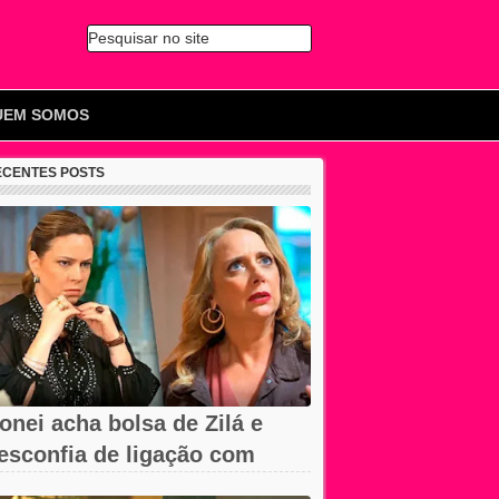
Pesquisar no site
🔍
UEM SOMOS
ECENTES POSTS
onei acha bolsa de Zilá e
esconfia de ligação com
erônica em...