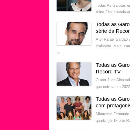
Todas As Garotas e
Aline Fanju revela 
Todas as Garo
série da Reco
Ator Rafael Sardão 
emissora. Mais uma
es…
Todas as Garo
Record TV
O ator Juan Alba va
que estreia em 2022
Todas as Garo
com protagoni
Mharessa Fernanda 
quarta (8). Diretor