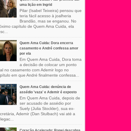
uma lição em Ingrid
Pilar (Isabel Teixeira) pensou que
teria fácil acesso à joalheria
Brandão, mas se enganou. No
óximo capítulo de Quem Ama Cuida, ela
sc...
Quem Ama Cuida: Dora encerra
casamento e André confessa amor
por ela
Em Quem Ama Cuida, Dora toma
a decisão de colocar um ponto
nal no casamento com Ademir logo no
pítulo em que André finalmente confessa...
Quem Ama Cuida: denúncia de
assédio 'vaza' e Ademir é exposto
Em Quem Ama Cuida, depois de
ser acusado de assédio por
Suely (Julia Stockler), sua ex-
cretária, Ademir (Dan Stulbach) vai até a
legac...
Coração Acelerado: Ronei descobre