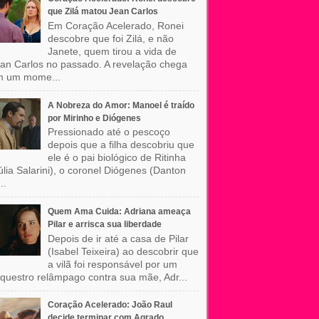
que Zilá matou Jean Carlos
Em Coração Acelerado, Ronei
descobre que foi Zilá, e não
Janete, quem tirou a vida de
an Carlos no passado. A revelação chega
m um mome...
A Nobreza do Amor: Manoel é traído
por Mirinho e Diógenes
Pressionado até o pescoço
depois que a filha descobriu que
ele é o pai biológico de Ritinha
úlia Salarini), o coronel Diógenes (Danton
..
Quem Ama Cuida: Adriana ameaça
Pilar e arrisca sua liberdade
Depois de ir até a casa de Pilar
(Isabel Teixeira) ao descobrir que
a vilã foi responsável por um
questro relâmpago contra sua mãe, Adr...
Coração Acelerado: João Raul
decide terminar com Agrado