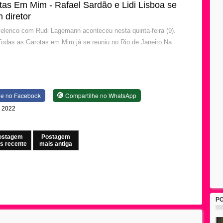
tas Em Mim - Rafael Sardão e Lidi Lisboa se
 diretor
elenco com Rudi Lagemann aconteceu nesta quinta-feira (9).
Todas as Garotas em Mim já se reuniu no Rio de Janeiro Na
he no Facebook
Compartilhe no WhatsApp
e 2022
ostagem
Postagem
s recente
mais antiga
P