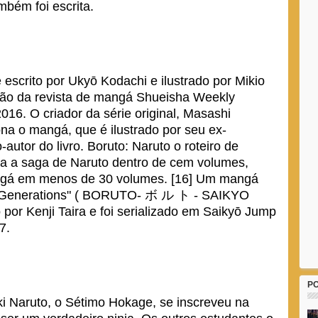
bém foi escrita.
 escrito por Ukyō Kodachi e ilustrado por Mikio
ição da revista de mangá Shueisha Weekly
6. O criador da série original, Masashi
na o mangá, que é ilustrado por seu ex-
-autor do livro. Boruto: Naruto o roteiro de
oda a saga de Naruto dentro de cem volumes,
ngá em menos de 30 volumes. [16] Um mangá
h Generations" ( BORUTO- ボ ル ト - SAIKYO
r Kenji Taira e foi serializado em Saikyō Jump
7.
P
i Naruto, o Sétimo Hokage, se inscreveu na