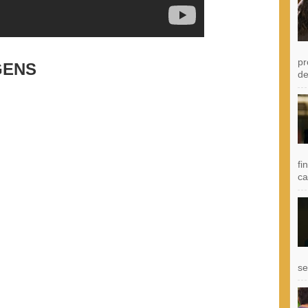
pr
GENS
de
fi
ca
se