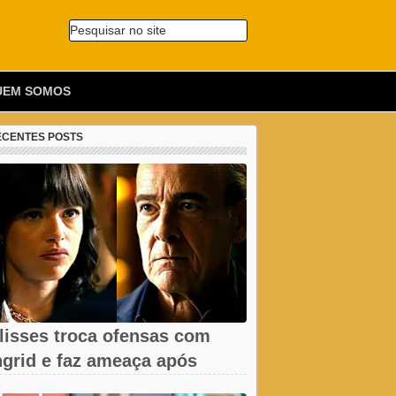
Pesquisar no site
🔍
UEM SOMOS
ECENTES POSTS
lisses troca ofensas com
ngrid e faz ameaça após
emissão em...