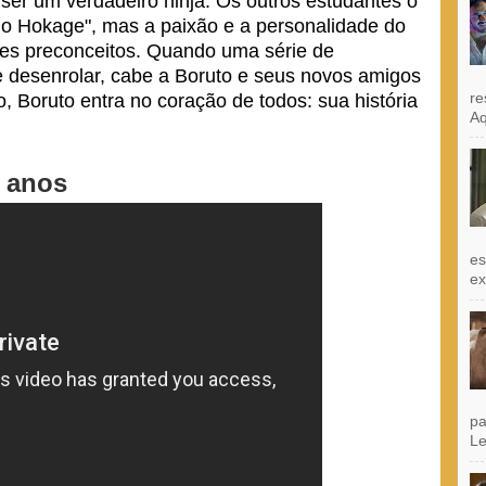
ser um verdadeiro ninja. Os outros estudantes o
 do Hokage", mas a paixão e a personalidade do
ses preconceitos. Quando uma série de
 desenrolar, cabe a Boruto e seus novos amigos
re
, Boruto entra no coração de todos: sua história
Aq
0 anos
es
exi
pa
Le