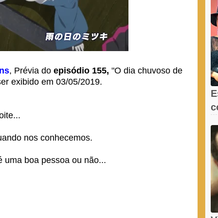
ons
, Prévia do
episódio 155,
"O dia chuvoso de
ser exibido em 03/05/2019.
E
c
ite...
e
 quando nos conhecemos.
é uma boa pessoa ou não...