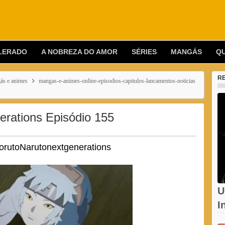
LERADO
A NOBREZA DO AMOR
SÉRIES
MANGÁS
Q
R
ás e animes
mangas-e-animes-online-episodios-capitulos-lancamentos-noticias
erations Episódio 155
orutoNarutonextgenerations
U
I
d