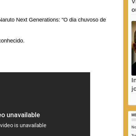
V
o
e
Naruto Next Generations: "O dia chuvoso de
conhecido.
I
j
c
Rec
M
No
Tu