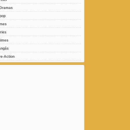
Dramas
pop
lmes
ries
imes
ngás
ve-Action