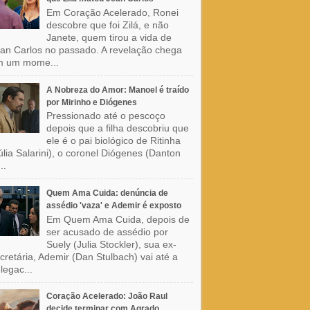
Em Coração Acelerado, Ronei
descobre que foi Zilá, e não
Janete, quem tirou a vida de
an Carlos no passado. A revelação chega
m um mome...
A Nobreza do Amor: Manoel é traído
por Mirinho e Diógenes
Pressionado até o pescoço
depois que a filha descobriu que
ele é o pai biológico de Ritinha
úlia Salarini), o coronel Diógenes (Danton
..
Quem Ama Cuida: denúncia de
assédio 'vaza' e Ademir é exposto
Em Quem Ama Cuida, depois de
ser acusado de assédio por
Suely (Julia Stockler), sua ex-
cretária, Ademir (Dan Stulbach) vai até a
legac...
Coração Acelerado: João Raul
decide terminar com Agrado