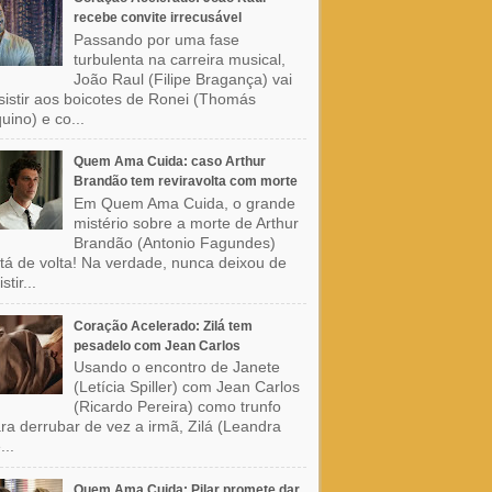
recebe convite irrecusável
Passando por uma fase
turbulenta na carreira musical,
João Raul (Filipe Bragança) vai
sistir aos boicotes de Ronei (Thomás
uino) e co...
Quem Ama Cuida: caso Arthur
Brandão tem reviravolta com morte
Em Quem Ama Cuida, o grande
mistério sobre a morte de Arthur
Brandão (Antonio Fagundes)
tá de volta! Na verdade, nunca deixou de
stir...
Coração Acelerado: Zilá tem
pesadelo com Jean Carlos
Usando o encontro de Janete
(Letícia Spiller) com Jean Carlos
(Ricardo Pereira) como trunfo
ra derrubar de vez a irmã, Zilá (Leandra
...
Quem Ama Cuida: Pilar promete dar