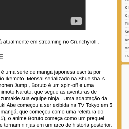
K-
K-
Fi
Sé
An
tá atualmente em streaming no
Crunchyroll
.
Ma
E
Li
 é uma série de mangá japonesa escrita por
io Ikemoto. Mensal serializado na Shueisha 's
onen Jump , Boruto é um spin-off e uma
himoto Naruto, que segue as aventuras de
 Uzumakie sua equipe ninja . Uma adaptação da
iyuki Abe começou a ser exibida na TV Tokyo em 5
do mangá, que começou como uma releitura do
015), o anime Boruto começa como um prequel
 tornam ninjas em um arco de história posterior.