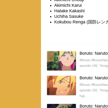
Akimichi Karui
Hatake Kakashi
Uchiha Sasuke
Kokubou Renga (国防レン
Boruto: Narut
#Boruto #BorutoNaru
episódio 149, "Amig
Boruto: Narut
#Boruto #BorutoNaru
episódio 150, "Ami
fugi…
Boruto: Narut