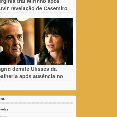
irgínia trai Mirinho após
uvir revelação de Casemiro
m A...
ngrid demite Ulisses da
oalheria após ausência no
assino em...
ent Posts Widget
ENU
velas
rcas