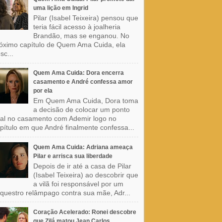
uma lição em Ingrid
Pilar (Isabel Teixeira) pensou que
teria fácil acesso à joalheria
Brandão, mas se enganou. No
óximo capítulo de Quem Ama Cuida, ela
sc...
Quem Ama Cuida: Dora encerra
casamento e André confessa amor
por ela
Em Quem Ama Cuida, Dora toma
a decisão de colocar um ponto
nal no casamento com Ademir logo no
pítulo em que André finalmente confessa...
Quem Ama Cuida: Adriana ameaça
Pilar e arrisca sua liberdade
Depois de ir até a casa de Pilar
(Isabel Teixeira) ao descobrir que
a vilã foi responsável por um
questro relâmpago contra sua mãe, Adr...
Coração Acelerado: Ronei descobre
que Zilá matou Jean Carlos