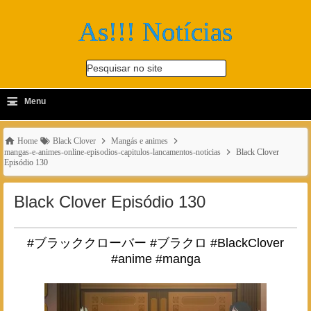
As!!! Notícias
Pesquisar no site
≡
-
Menu
🔍
Home
Black Clover
Mangás e animes
mangas-e-animes-online-episodios-capitulos-lancamentos-noticias
Black Clover
Episódio 130
Black Clover Episódio 130
#ブラッククローバー #ブラクロ #BlackClover
#anime #manga