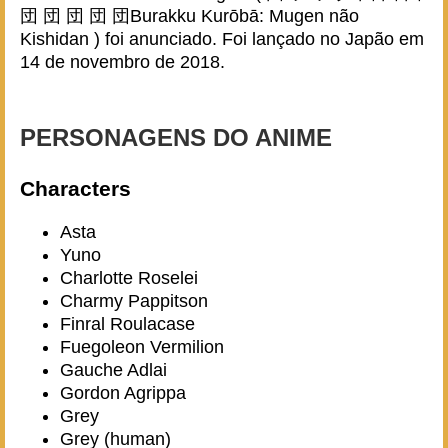
団 団 団 団 団Burakku Kurōbā: Mugen não
Kishidan ) foi anunciado. Foi lançado no Japão em
14 de novembro de 2018.
PERSONAGENS DO ANIME
Characters
Asta
Yuno
Charlotte Roselei
Charmy Pappitson
Finral Roulacase
Fuegoleon Vermilion
Gauche Adlai
Gordon Agrippa
Grey
Grey (human)