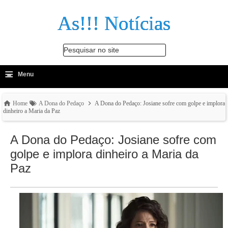
As!!! Notícias
Pesquisar no site
≡
-
Menu
🔍
Home
A Dona do Pedaço
A Dona do Pedaço: Josiane sofre com golpe e implora
dinheiro a Maria da Paz
A Dona do Pedaço: Josiane sofre com
golpe e implora dinheiro a Maria da
Paz