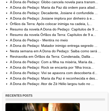
A Dona do Pedaço: Globo cancela novela para transm...
A Dona do Pedaço: Maria da Paz dá ordem para aliad...
A Dona do Pedaço: Decadente, Josiane é confundida ...
A Dona do Pedaço: Josiane implora por dinheiro à e...
Órfãos da Terra: Após colocar inimiga na cadeia, L...
Resumo da novela A Dona do Pedaço: Capítulos de 9 ...
Resumo da novela Órfãos da Terra: Capítulos de 9 a...
A Dona do Pedaço - Mentira no meio
A Dona do Pedaço: Matador inimigo entrega segredo ...
Nesta semana em A Dona do Pedaço: Saiba como será ...
Reviravolta em Órfãos da Terra: Condenada, Dalila ...
A Dona do Pedaço: Com a filha na miséria, Maria da...
A Dona do Pedaço: Rock se encanta por 'filha troca...
A Dona do Pedaço: Vivi se apavora com descoberta d...
A Dona do Pedaço: Maria da Paz é reconhecida e des...
A Dona do Pedaço: Ator de Zé Hélio largou tudo no ...
RECENTES POSTS