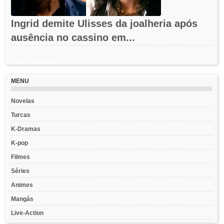
Ingrid demite Ulisses da joalheria após
ausência no cassino em...
Recent Posts Widget
MENU
Novelas
Turcas
K-Dramas
K-pop
Filmes
Séries
Animes
Mangás
Live-Action