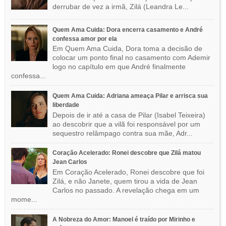
derrubar de vez a irmã, Zilá (Leandra Le...
Quem Ama Cuida: Dora encerra casamento e André
confessa amor por ela
Em Quem Ama Cuida, Dora toma a decisão de
colocar um ponto final no casamento com Ademir
logo no capítulo em que André finalmente
confessa...
Quem Ama Cuida: Adriana ameaça Pilar e arrisca sua
liberdade
Depois de ir até a casa de Pilar (Isabel Teixeira)
ao descobrir que a vilã foi responsável por um
sequestro relâmpago contra sua mãe, Adr...
Coração Acelerado: Ronei descobre que Zilá matou
Jean Carlos
Em Coração Acelerado, Ronei descobre que foi
Zilá, e não Janete, quem tirou a vida de Jean
Carlos no passado. A revelação chega em um
mome...
A Nobreza do Amor: Manoel é traído por Mirinho e