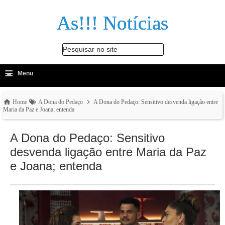
As!!! Notícias
Pesquisar no site
≡
-
Menu
🔍
Home
A Dona do Pedaço
A Dona do Pedaço: Sensitivo desvenda ligação entre
Maria da Paz e Joana; entenda
A Dona do Pedaço: Sensitivo
desvenda ligação entre Maria da Paz
e Joana; entenda