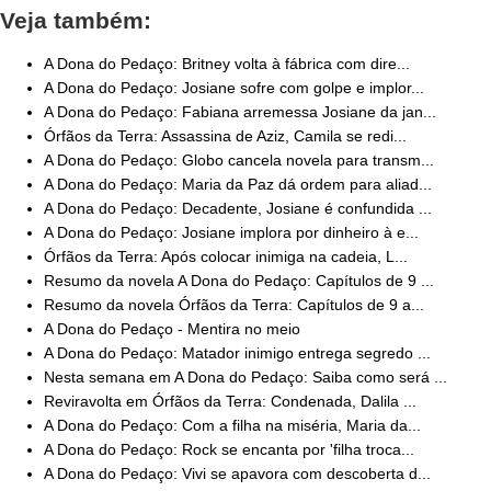
Veja também:
A Dona do Pedaço: Britney volta à fábrica com dire...
A Dona do Pedaço: Josiane sofre com golpe e implor...
A Dona do Pedaço: Fabiana arremessa Josiane da jan...
Órfãos da Terra: Assassina de Aziz, Camila se redi...
A Dona do Pedaço: Globo cancela novela para transm...
A Dona do Pedaço: Maria da Paz dá ordem para aliad...
A Dona do Pedaço: Decadente, Josiane é confundida ...
A Dona do Pedaço: Josiane implora por dinheiro à e...
Órfãos da Terra: Após colocar inimiga na cadeia, L...
Resumo da novela A Dona do Pedaço: Capítulos de 9 ...
Resumo da novela Órfãos da Terra: Capítulos de 9 a...
A Dona do Pedaço - Mentira no meio
A Dona do Pedaço: Matador inimigo entrega segredo ...
Nesta semana em A Dona do Pedaço: Saiba como será ...
Reviravolta em Órfãos da Terra: Condenada, Dalila ...
A Dona do Pedaço: Com a filha na miséria, Maria da...
A Dona do Pedaço: Rock se encanta por 'filha troca...
A Dona do Pedaço: Vivi se apavora com descoberta d...