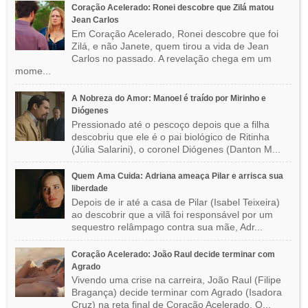
Coração Acelerado: Ronei descobre que Zilá matou
Jean Carlos
Em Coração Acelerado, Ronei descobre que foi
Zilá, e não Janete, quem tirou a vida de Jean
Carlos no passado. A revelação chega em um
mome...
A Nobreza do Amor: Manoel é traído por Mirinho e
Diógenes
Pressionado até o pescoço depois que a filha
descobriu que ele é o pai biológico de Ritinha
(Júlia Salarini), o coronel Diógenes (Danton M...
Quem Ama Cuida: Adriana ameaça Pilar e arrisca sua
liberdade
Depois de ir até a casa de Pilar (Isabel Teixeira)
ao descobrir que a vilã foi responsável por um
sequestro relâmpago contra sua mãe, Adr...
Coração Acelerado: João Raul decide terminar com
Agrado
Vivendo uma crise na carreira, João Raul (Filipe
Bragança) decide terminar com Agrado (Isadora
Cruz) na reta final de Coração Acelerado. O...