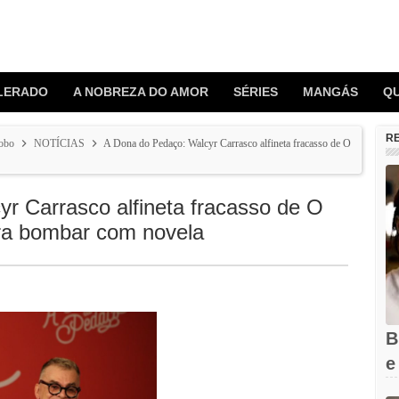
LERADO
A NOBREZA DO AMOR
SÉRIES
MANGÁS
Q
R
obo
NOTÍCIAS
A Dona do Pedaço: Walcyr Carrasco alfineta fracasso de O
r Carrasco alfineta fracasso de O
ra bombar com novela
B
e
Q