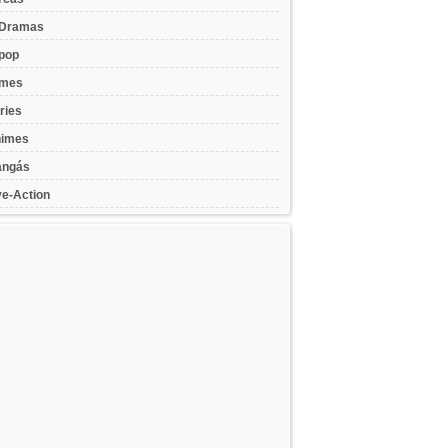
Dramas
pop
lmes
ries
imes
ngás
ve-Action