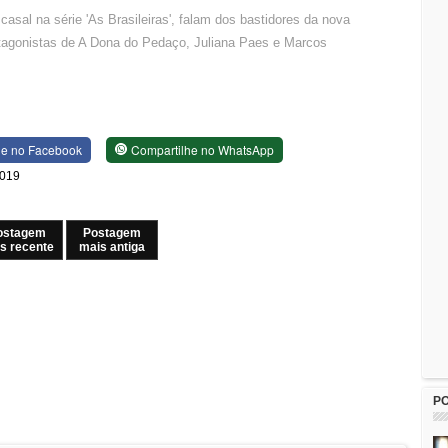
casal na série 'As Brasileiras', falam dos bastidores da nova
tagonistas de A Dona do Pedaço, Juliana Paes e Marcos
he no Facebook
Compartilhe no WhatsApp
2019
ostagem
Postagem
s recente
mais antiga
P