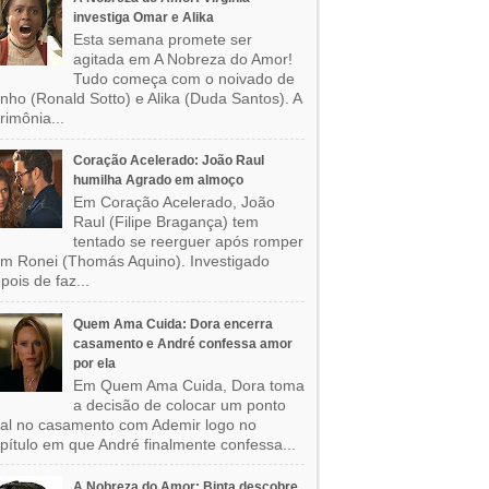
investiga Omar e Alika
Esta semana promete ser
agitada em A Nobreza do Amor!
Tudo começa com o noivado de
nho (Ronald Sotto) e Alika (Duda Santos). A
rimônia...
Coração Acelerado: João Raul
humilha Agrado em almoço
Em Coração Acelerado, João
Raul (Filipe Bragança) tem
tentado se reerguer após romper
m Ronei (Thomás Aquino). Investigado
pois de faz...
Quem Ama Cuida: Dora encerra
casamento e André confessa amor
por ela
Em Quem Ama Cuida, Dora toma
a decisão de colocar um ponto
nal no casamento com Ademir logo no
pítulo em que André finalmente confessa...
A Nobreza do Amor: Binta descobre