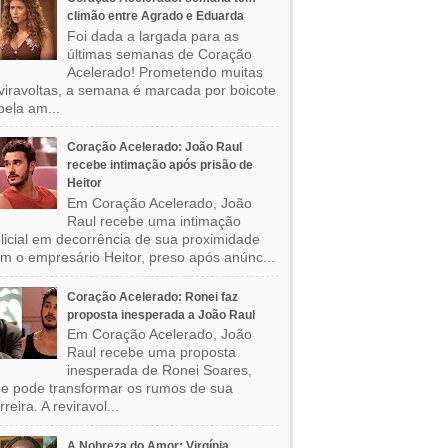
climão entre Agrado e Eduarda
Foi dada a largada para as
últimas semanas de Coração
Acelerado! Prometendo muitas
viravoltas, a semana é marcada por boicote
pela am...
Coração Acelerado: João Raul
recebe intimação após prisão de
Heitor
Em Coração Acelerado, João
Raul recebe uma intimação
licial em decorrência de sua proximidade
m o empresário Heitor, preso após anúnc...
Coração Acelerado: Ronei faz
proposta inesperada a João Raul
Em Coração Acelerado, João
Raul recebe uma proposta
inesperada de Ronei Soares,
e pode transformar os rumos de sua
rreira. A reviravol...
A Nobreza do Amor: Virgínia