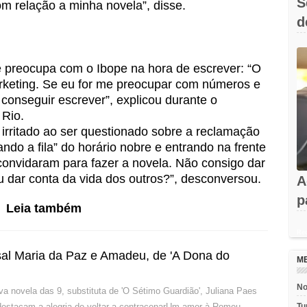
S
com relação a minha novela”, disse.
d
e
 preocupa com o Ibope na hora de escrever: “O
arketing. Se eu for me preocupar com números e
conseguir escrever”, explicou durante o
 Rio.
u irritado ao ser questionado sobre a reclamação
rando a fila” do horário nobre e entrando na frente
 convidaram para fazer a novela. Não consigo dar
 dar conta da vida dos outros?”, desconversou.
A
p
Leia também
a
Rec
al Maria da Paz e Amadeu, de 'A Dona do
M
No
va novela das 9, substituta de 'O Sétimo Guardião', Juliana Paes
destacam a alegria de voltar a contracenarUm amor à Romeu …
Tu