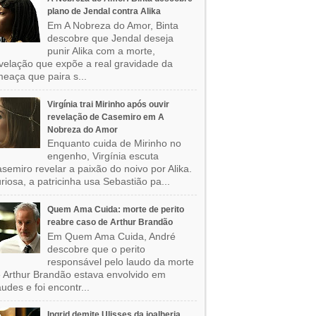
plano de Jendal contra Alika
Em A Nobreza do Amor, Binta
descobre que Jendal deseja
punir Alika com a morte,
velação que expõe a real gravidade da
eaça que paira s...
Virgínia trai Mirinho após ouvir
revelação de Casemiro em A
Nobreza do Amor
Enquanto cuida de Mirinho no
engenho, Virgínia escuta
semiro revelar a paixão do noivo por Alika.
riosa, a patricinha usa Sebastião pa...
Quem Ama Cuida: morte de perito
reabre caso de Arthur Brandão
Em Quem Ama Cuida, André
descobre que o perito
responsável pelo laudo da morte
 Arthur Brandão estava envolvido em
audes e foi encontr...
Ingrid demite Ulisses da joalheria