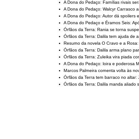
A Dona do Pedaço: Famílias rivais serã
A Dona do Pedaço: Walcyr Carrasco alf
A Dona do Pedaço: Autor dá spoilers e 
A Dona do Pedaço e Éramos Seis: Apó
Órfãos da Terra: Rania se torna suspei
Órfãos da Terra: Dalila tem ajuda de a
Resumo da novela O Cravo e a Rosa: 
Órfãos da Terra: Dalila arma plano para
Órfãos da Terra: Zuleika vira piada co
A Dona do Pedaço: loira e poderosa Mo
Marcos Palmeira comenta volta às nov
Órfãos da Terra tem barraco no altar: Z
Órfãos da Terra: Dalila manda aliado s