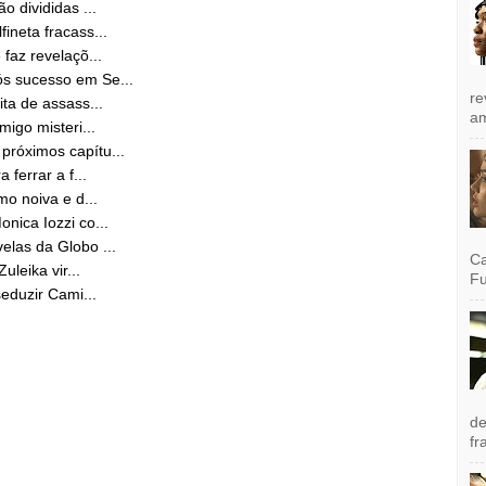
o divididas ...
ineta fracass...
faz revelaçõ...
s sucesso em Se...
re
ta de assass...
am
migo misteri...
próximos capítu...
 ferrar a f...
mo noiva e d...
nica Iozzi co...
elas da Globo ...
Ca
uleika vir...
Fu
eduzir Cami...
de
fr