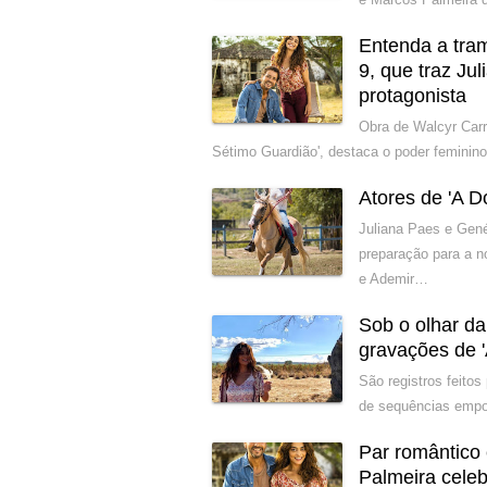
Entenda a tra
9, que traz Ju
protagonista
Obra de Walcyr Carr
Sétimo Guardião', destaca o poder femini
Atores de 'A D
Juliana Paes e Gené
preparação para a n
e Ademir…
Sob o olhar da
gravações de 
São registros feito
de sequências empo
Par romântico
Palmeira cele