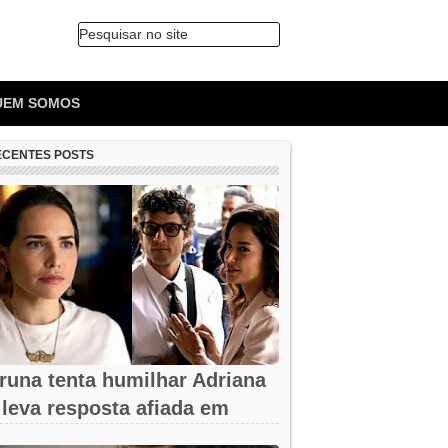
Pesquisar no site
🔍
UEM SOMOS
ECENTES POSTS
runa tenta humilhar Adriana
 leva resposta afiada em
uem Ama...