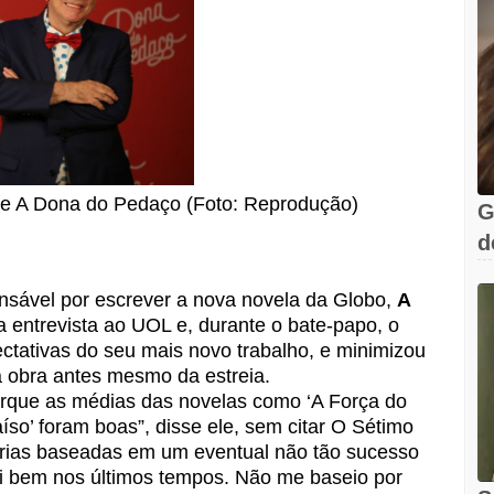
de A Dona do Pedaço (Foto: Reprodução)
G
d
C
onsável por escrever a nova novela da Globo,
A
 entrevista ao UOL e, durante o bate-papo, o
ctativas do seu mais novo trabalho, e minimizou
 obra antes mesmo da estreia.
porque as médias das novelas como ‘A Força do
íso’ foram boas”, disse ele, sem citar O Sétimo
orias baseadas em um eventual não tão sucesso
i bem nos últimos tempos. Não me baseio por