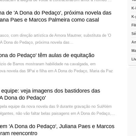
K-
ma de 'A Dona do Pedaço', próxima novela das
K-
liana Paes e Marcos Palmeira como casal
Fi
Sé
asco, com direção artística de Amora Mautner, substituta de 'O
noA Dona do Pedaço, próxima novela das…
An
Ma
ona do Pedaço' têm aulas de equitação
Li
zio de Barros mostraram habilidade na cavalgada, em
ova novela das 9Pai e filha em A Dona do Pedaço, Maria da Paz
 equipe: veja imagens dos bastidores das
'A Dona do Pedaço'
s pela equipe da nova novela das 9 durante gravação no SulAlém
lgantes, não vão faltar belas paisagens em A Dona do Pedaço,…
 em 'A Dona do Pedaço', Juliana Paes e Marcos
bram reencontro