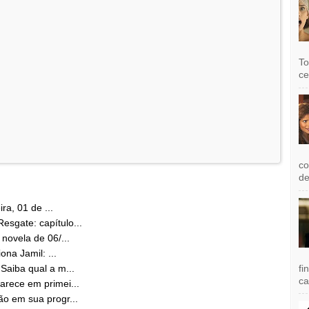
To
ce
co
de
ra, 01 de ...
sgate: capítulo...
novela de 06/...
ona Jamil: ...
fi
Saiba qual a m...
ca
arece em primei...
o em sua progr...