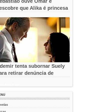
ebastião ouve Omar e
escobre que Alika é princesa
m A Nobreza...
demir tenta subornar Suely
ara retirar denúncia de
ssédio em...
ent Posts Widget
ENU
velas
rcas