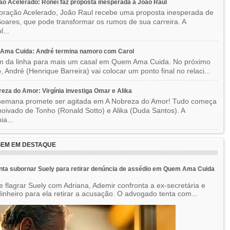
o Acelerado: Ronei faz proposta inesperada a João Raul
ração Acelerado, João Raul recebe uma proposta inesperada de
oares, que pode transformar os rumos de sua carreira. A
l...
Ama Cuida: André termina namoro com Carol
im da linha para mais um casal em Quem Ama Cuida. No próximo
o, André (Henrique Barreira) vai colocar um ponto final no relaci...
eza do Amor: Virgínia investiga Omar e Alika
semana promete ser agitada em A Nobreza do Amor! Tudo começa
oivado de Tonho (Ronald Sotto) e Alika (Duda Santos). A
ia...
EM EM DESTAQUE
nta subornar Suely para retirar denúncia de assédio em Quem Ama Cuida
e flagrar Suely com Adriana, Ademir confronta a ex-secretária e
inheiro para ela retirar a acusação. O advogado tenta com...