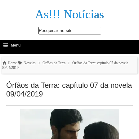
As!!! Notícias
Pesquisar no site
≡
-
Menu
🔍
Home
Novelas
Órfãos da Terra
Órfãos da Terra: capítulo 07 da novela
09/04/2019
Órfãos da Terra: capítulo 07 da novela
09/04/2019