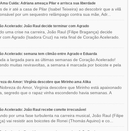
ma Cuida: Adriana ameaça Pilar e arrisca sua liberdade
 de ir até a casa de Pilar (Isabel Teixeira) ao descobrir que a vilã
ponsável por um sequestro relâmpago contra sua mãe, Adr...
o Acelerado: João Raul decide terminar com Agrado
do uma crise na carreira, João Raul (Filipe Bragança) decide
r com Agrado (Isadora Cruz) na reta final de Coração Acelerado.
ão Acelerado: semana tem climão entre Agrado e Eduarda
ada a largada para as últimas semanas de Coração Acelerado!
ndo muitas reviravoltas, a semana é marcada por boicote e pela
eza do Amor: Virgínia descobre que Mirinho ama Alika
Nobreza do Amor, Virgínia descobre que Mirinho está apaixonado
ka, segredo que o rapaz vinha escondendo havia semanas. A
o Acelerado: João Raul recebe convite irrecusável
ndo por uma fase turbulenta na carreira musical, João Raul (Filipe
a) vai resistir aos boicotes de Ronei (Thomás Aquino) e co...