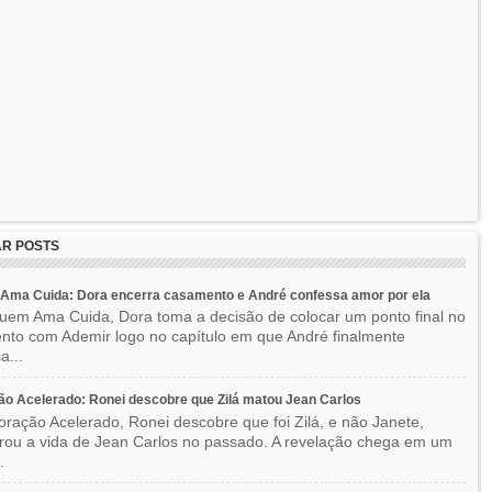
R POSTS
Ama Cuida: Dora encerra casamento e André confessa amor por ela
em Ama Cuida, Dora toma a decisão de colocar um ponto final no
to com Ademir logo no capítulo em que André finalmente
a...
o Acelerado: Ronei descobre que Zilá matou Jean Carlos
ração Acelerado, Ronei descobre que foi Zilá, e não Janete,
rou a vida de Jean Carlos no passado. A revelação chega em um
.