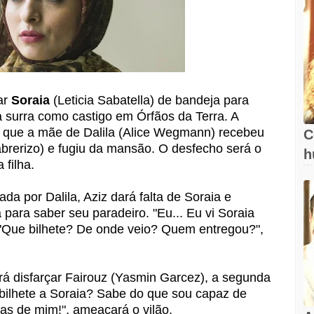
gar
Soraia
(Leticia Sabatella) de bandeja para
a surra como castigo em Órfãos da Terra. A
rá que a mãe de Dalila (Alice Wegmann) recebeu
C
brerizo) e fugiu da mansão. O desfecho será o
h
 filha.
ada por Dalila, Aziz dará falta de Soraia e
para saber seu paradeiro. "Eu... Eu vi Soraia
. "Que bilhete? De onde veio? Quem entregou?",
rá disfarçar Fairouz (Yasmin Garcez), a segunda
bilhete a Soraia? Sabe do que sou capaz de
s de mim!", ameaçará o vilão.