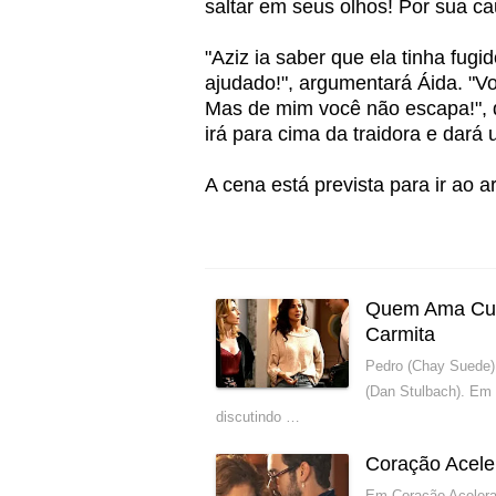
saltar em seus olhos! Por sua ca
"Aziz ia saber que ela tinha fugi
ajudado!", argumentará Áida. "V
Mas de mim você não escapa!", 
irá para cima da traidora e dará 
A cena está prevista para ir ao a
Quem Ama Cuid
Carmita
Pedro (Chay Suede)
(Dan Stulbach). Em
discutindo …
Coração Acele
Em Coração Acelerad