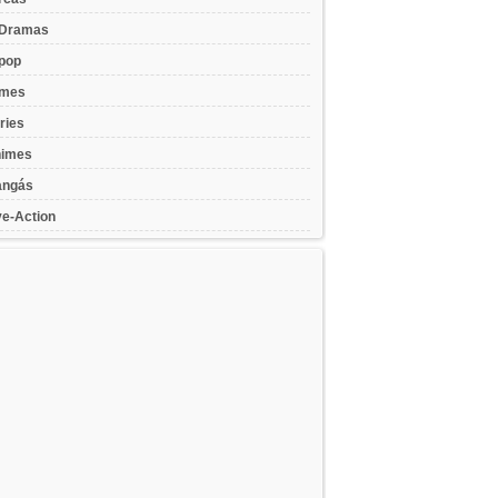
Dramas
pop
lmes
ries
imes
ngás
ve-Action