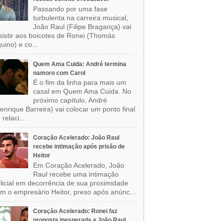
Passando por uma fase
turbulenta na carreira musical,
João Raul (Filipe Bragança) vai
sistir aos boicotes de Ronei (Thomás
uino) e co...
Quem Ama Cuida: André termina
namoro com Carol
É o fim da linha para mais um
casal em Quem Ama Cuida. No
próximo capítulo, André
enrique Barreira) vai colocar um ponto final
 relaci...
Coração Acelerado: João Raul
recebe intimação após prisão de
Heitor
Em Coração Acelerado, João
Raul recebe uma intimação
licial em decorrência de sua proximidade
m o empresário Heitor, preso após anúnc...
Coração Acelerado: Ronei faz
proposta inesperada a João Raul