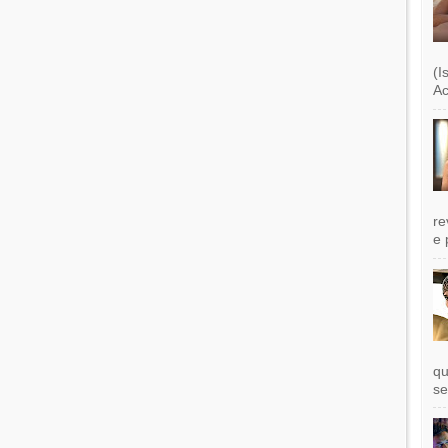
(I
Ac
re
e 
qu
se