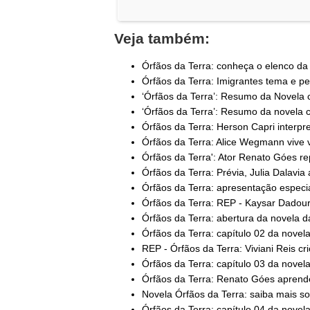
Veja também:
Órfãos da Terra: conheça o elenco da 
Órfãos da Terra: Imigrantes tema e pe
‘Órfãos da Terra’: Resumo da Novela c
‘Órfãos da Terra’: Resumo da novela ca
Órfãos da Terra: Herson Capri interpret
Órfãos da Terra: Alice Wegmann vive vi
Órfãos da Terra': Ator Renato Góes rep
Órfãos da Terra: Prévia, Julia Dalavia 
Órfãos da Terra: apresentação especi
Órfãos da Terra: REP - Kaysar Dadour
Órfãos da Terra: abertura da novela d
Órfãos da Terra: capítulo 02 da novel
REP - Órfãos da Terra: Viviani Reis cri
Órfãos da Terra: capítulo 03 da novel
Órfãos da Terra: Renato Góes aprende
Novela Órfãos da Terra: saiba mais sob
Órfãos da Terra: capítulo 04 da novel