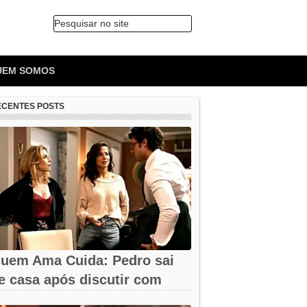
Pesquisar no site
🔍
UEM SOMOS
ECENTES POSTS
uem Ama Cuida: Pedro sai
e casa após discutir com
armita