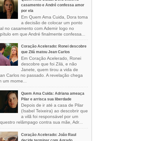
casamento e André confessa amor
por ela
Em Quem Ama Cuida, Dora toma
a decisão de colocar um ponto
nal no casamento com Ademir logo no
pítulo em que André finalmente confessa...
Coração Acelerado: Ronei descobre
que Zilá matou Jean Carlos
Em Coração Acelerado, Ronei
descobre que foi Zilá, e não
Janete, quem tirou a vida de
an Carlos no passado. A revelação chega
m um mome...
Quem Ama Cuida: Adriana ameaça
Pilar e arrisca sua liberdade
Depois de ir até a casa de Pilar
(Isabel Teixeira) ao descobrir que
a vilã foi responsável por um
questro relâmpago contra sua mãe, Adr...
Coração Acelerado: João Raul
decide terminar com Agrado