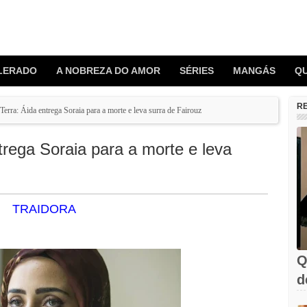
LERADO
A NOBREZA DO AMOR
SÉRIES
MANGÁS
Q
R
Terra: Áida entrega Soraia para a morte e leva surra de Fairouz
trega Soraia para a morte e leva
TRAIDORA
Q
d
C