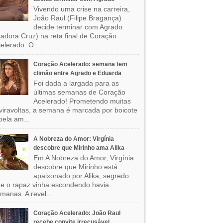
Vivendo uma crise na carreira,
João Raul (Filipe Bragança)
decide terminar com Agrado
sadora Cruz) na reta final de Coração
elerado. O...
Coração Acelerado: semana tem
climão entre Agrado e Eduarda
Foi dada a largada para as
últimas semanas de Coração
Acelerado! Prometendo muitas
viravoltas, a semana é marcada por boicote
pela am...
A Nobreza do Amor: Virgínia
descobre que Mirinho ama Alika
Em A Nobreza do Amor, Virgínia
descobre que Mirinho está
apaixonado por Alika, segredo
e o rapaz vinha escondendo havia
manas. A revel...
Coração Acelerado: João Raul
recebe convite irrecusável