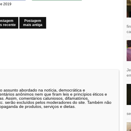
 de 2019
ostagem
Postagem
s recente
mais antiga
fi
ca
Je
e
 o assunto abordado na notícia, democrática e
tários anônimos nem que firam leis e princípios éticos e
as. Assim, comentários caluniosos, difamatórios,
etc. serão excluídos pelos moderadores do site. Também não
opaganda de produtos, serviços e dietas.
se