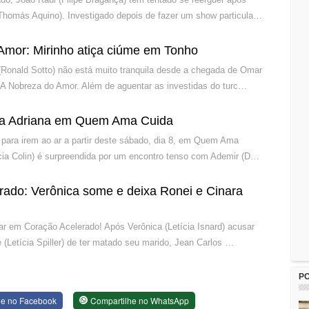
Thomás Aquino). Investigado depois de fazer um show particula…
Amor: Mirinho atiça ciúme em Tonho
Ronald Sotto) não está muito tranquila desde a chegada de Omar
A Nobreza do Amor. Além de aguentar as investidas do turc…
a Adriana em Quem Ama Cuida
para irem ao ar a partir deste sábado, dia 8, em Quem Ama
ícia Colin) é surpreendida por um encontro tenso com Ademir (D…
rado: Verônica some e deixa Ronei e Cinara
ar em Coração Acelerado! Após Verônica (Letícia Isnard) acusar
 (Letícia Spiller) de ter matado seu marido, Jean Carlos …
P
he no Facebook
Compartilhe no WhatsApp