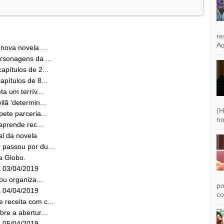
re
Aq
nova novela ...
rsonagens da ...
apítulos de 2...
pítulos de 8...
a um terrív...
lã 'determin...
(H
ete parceria...
no
aprende rec...
al da novela
 passou por du...
a Globo.
a 03/04/2019
ou organiza...
po
a 04/04/2019
co
 receita com c...
re a abertur...
a 05/04/2019