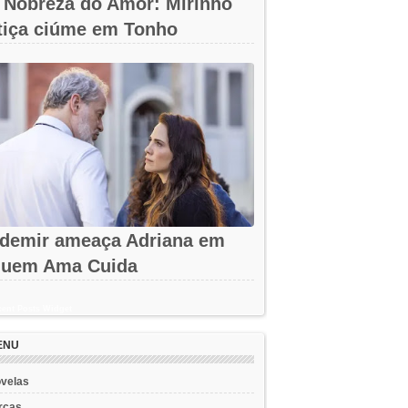
 Nobreza do Amor: Mirinho
tiça ciúme em Tonho
demir ameaça Adriana em
uem Ama Cuida
ent Posts Widget
ENU
velas
rcas