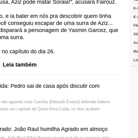
usa, Aziz pode matar Soraia!", acusará Fairouz.
K-
do, e ia bater em nós pra descobrir quem tinha
K-
ocê conseguiu escapar de uma surra de Aziz...
Fi
disparará a personagem de Yasmin Garcez, que
Sé
uma surra.
An
r no capítulo do dia 26.
Ma
Li
Leia também
a: Pedro sai de casa após discutir com
 não aguenta mais Carmita (Deborah Evelyn) defender Ademir
 mais um capítulo de Quem Ama Cuida, os dois acabam
rado: João Raul humilha Agrado em almoço
o, João Raul (Filipe Bragança) tem tentado se reerguer após