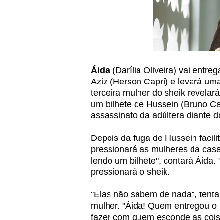
Áida
(Darília Oliveira) vai entre
Aziz (Herson Capri) e levará um
terceira mulher do sheik revela
um bilhete de Hussein (Bruno Ca
assassinato da adúltera diante da
Depois da fuga de Hussein facilit
pressionará as mulheres da casa 
lendo um bilhete", contará Áida
pressionará o sheik.
"Elas não sabem de nada", tenta
mulher. "Áida! Quem entregou o 
fazer com quem esconde as coisa