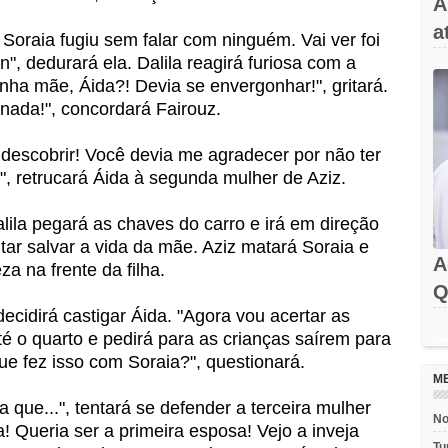
A
a
 Soraia fugiu sem falar com ninguém. Vai ver foi
, dedurará ela. Dalila reagirá furiosa com a
inha mãe, Áida?! Devia se envergonhar!", gritará.
nada!", concordará Fairouz.
 descobrir! Você devia me agradecer por não ter
", retrucará Áida à segunda mulher de Aziz.
ila pegará as chaves do carro e irá em direção
ar salvar a vida da mãe. Aziz matará Soraia e
A
a na frente da filha.
Q
decidirá castigar Áida. "Agora vou acertar as
até o quarto e pedirá para as crianças saírem para
Rec
que fez isso com Soraia?", questionará.
M
a que...", tentará se defender a terceira mulher
No
a! Queria ser a primeira esposa! Vejo a inveja
Tu