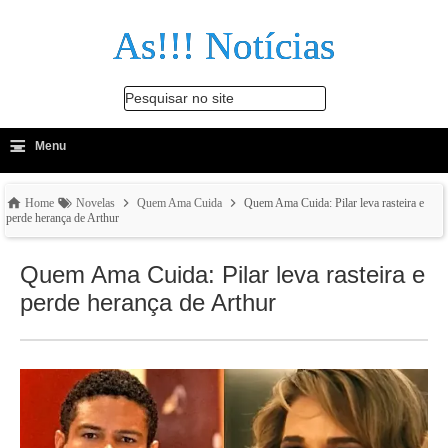
As!!! Notícias
Pesquisar no site
≡
-
Menu
🔍
Home
Novelas
Quem Ama Cuida
Quem Ama Cuida: Pilar leva rasteira e
perde herança de Arthur
Quem Ama Cuida: Pilar leva rasteira e
perde herança de Arthur