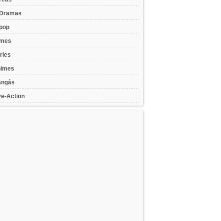
Dramas
pop
lmes
ries
imes
ngás
ve-Action