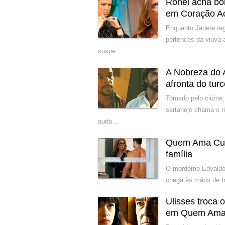
Ronei acha bol
em Coração A
Enquanto Janete reg
pertences da viúva 
suspe…
A Nobreza do 
afronta do tur
Tomado pelo ciúme,
sertanejo chama o r
auda…
Quem Ama Cuida
família
O mordomo Edvaldo g
chega às mãos de In
Ulisses troca
em Quem Ama