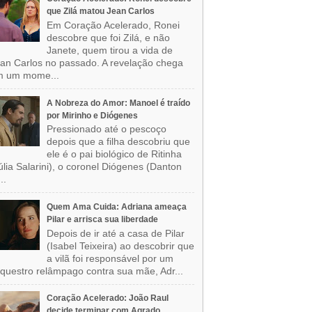
que Zilá matou Jean Carlos
Em Coração Acelerado, Ronei
descobre que foi Zilá, e não
Janete, quem tirou a vida de
an Carlos no passado. A revelação chega
m um mome...
A Nobreza do Amor: Manoel é traído
por Mirinho e Diógenes
Pressionado até o pescoço
depois que a filha descobriu que
ele é o pai biológico de Ritinha
úlia Salarini), o coronel Diógenes (Danton
..
Quem Ama Cuida: Adriana ameaça
Pilar e arrisca sua liberdade
Depois de ir até a casa de Pilar
(Isabel Teixeira) ao descobrir que
a vilã foi responsável por um
questro relâmpago contra sua mãe, Adr...
Coração Acelerado: João Raul
decide terminar com Agrado