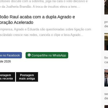
 Ulisses discute com a sobrinha, joga na cara o voto decisivo e
 da Joalheria Brandão. A troca de insultos eleva a tens…
João Raul acaba com a dupla Agrado e
pr
oração Acelerado
de
 imprensa, Agrado e Eduarda são questionadas sobre ligação com
escândalo cresce nas redes, cancela o clipe e leva Agrado…
he no Facebook
Compartilhe no WhatsApp
fi
o de 2026
ca
ostagem
Postagem
s recente
mais antiga
se
de