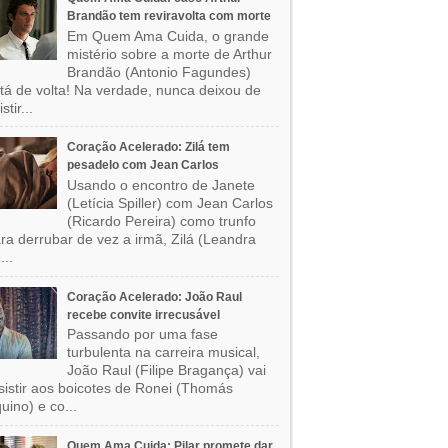
Brandão tem reviravolta com morte
Em Quem Ama Cuida, o grande
mistério sobre a morte de Arthur
Brandão (Antonio Fagundes)
tá de volta! Na verdade, nunca deixou de
stir...
Coração Acelerado: Zilá tem
pesadelo com Jean Carlos
Usando o encontro de Janete
(Letícia Spiller) com Jean Carlos
(Ricardo Pereira) como trunfo
ra derrubar de vez a irmã, Zilá (Leandra
...
Coração Acelerado: João Raul
recebe convite irrecusável
Passando por uma fase
turbulenta na carreira musical,
João Raul (Filipe Bragança) vai
sistir aos boicotes de Ronei (Thomás
uino) e co...
Quem Ama Cuida: Pilar promete dar