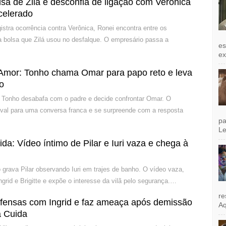
sa de Zilá e desconfia de ligação com Verônica
celerado
istra ocorrência contra Verônica, Ronei encontra entre os
a bolsa que Zilá usou no desfalque. O empresário passa a
es
exi
Amor: Tonho chama Omar para papo reto e leva
co
 Tonho desabafa com o padre e decide confrontar Omar. O
ival para uma conversa franca e se surpreende com a resposta
pa
Le
: Vídeo íntimo de Pilar e Iuri vaza e chega à
rava Pilar observando Iuri em trajes de banho. O vídeo vaza,
grid e Brigitte e expõe o interesse da vilã pelo segurança.…
re
 ofensas com Ingrid e faz ameaça após demissão
Aq
 Cuida