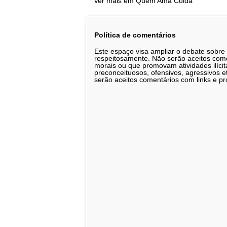
Ver mais em Quem Ama Cuida
Política de comentários
Este espaço visa ampliar o debate sobre
respeitosamente. Não serão aceitos comen
morais ou que promovam atividades ilícit
preconceituosos, ofensivos, agressivos 
serão aceitos comentários com links e pr