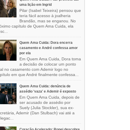
uma lição em Ingrid
Pilar (Isabel Teixeira) pensou que
teria fácil acesso à joalheria
Brandão, mas se enganou. No
óximo capítulo de Quem Ama Cuida, ela
sc...
Quem Ama Cuida: Dora encerra
casamento e André confessa amor
por ela
Em Quem Ama Cuida, Dora toma
a decisão de colocar um ponto
nal no casamento com Ademir logo no
pítulo em que André finalmente confessa...
Quem Ama Cuida: denúncia de
assédio 'vaza' e Ademir é exposto
Em Quem Ama Cuida, depois de
ser acusado de assédio por
Suely (Julia Stockler), sua ex-
cretária, Ademir (Dan Stulbach) vai até a
legac...
Coração Acelerado: Ronei descobre