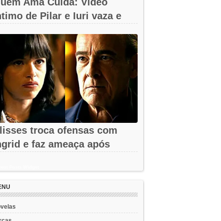
uem Ama Cuida: Vídeo
ntimo de Pilar e Iuri vaza e
hega à...
lisses troca ofensas com
ngrid e faz ameaça após
emissão em...
ent Posts Widget
ENU
velas
rcas