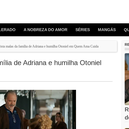
LERADO
A NOBREZA DO AMOR
SÉRIES
MANGÁS
Q
R
evista malas da família de Adriana e humilha Otoniel em Quem Ama Cuida
mília de Adriana e humilha Otoniel
R
d
V