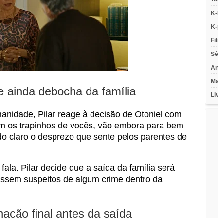
K-
K-
Fi
Sé
An
Ma
e ainda debocha da família
Li
anidade, Pilar reage à decisão de Otoniel com
m os trapinhos de vocês, vão embora para bem
ando claro o desprezo que sente pelos parentes de
fala. Pilar decide que a saída da família será
fossem suspeitos de algum crime dentro da
hação final antes da saída