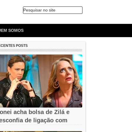
Pesquisar no site
🔍
UEM SOMOS
ECENTES POSTS
onei acha bolsa de Zilá e
esconfia de ligação com
erônica em...