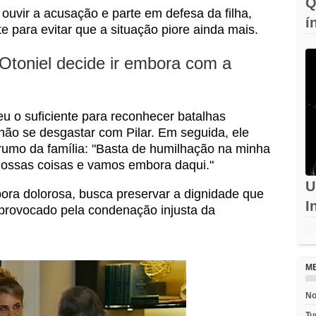
Q
ouvir a acusação e parte em defesa da filha,
í
 para evitar que a situação piore ainda mais.
c
Otoniel decide ir embora com a
u o suficiente para reconhecer batalhas
a não se desgastar com Pilar. Em seguida, ele
 rumo da família: "Basta de humilhação na minha
nossas coisas e vamos embora daqui."
U
bora dolorosa, busca preservar a dignidade que
I
 provocado pela condenação injusta da
d
Rec
M
No
Tu