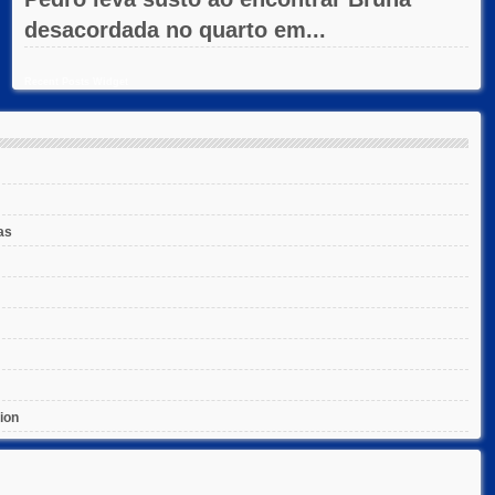
desacordada no quarto em...
Recent Posts Widget
as
ion