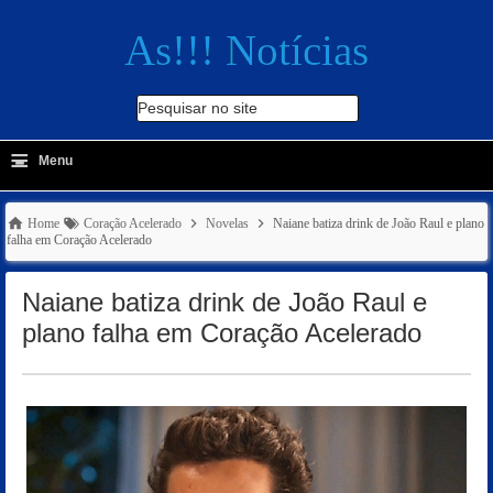
As!!! Notícias
Pesquisar no site
≡
-
Menu
🔍
Home
Coração Acelerado
Novelas
Naiane batiza drink de João Raul e plano
falha em Coração Acelerado
Naiane batiza drink de João Raul e
plano falha em Coração Acelerado