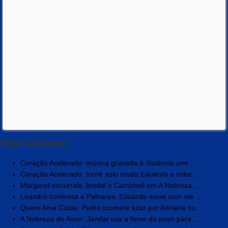
Veja também:
Coração Acelerado: música gravada à distância une ...
Coração Acelerado: turnê solo muda Eduarda e coloc...
Margaret encurrala Jendal e Campbell em A Nobreza ...
Leandro confessa a Palhares: Eduarda mexe com ele ...
Quem Ama Cuida: Pedro promete lutar por Adriana na...
A Nobreza do Amor: Jendal usa a fome do povo para ...