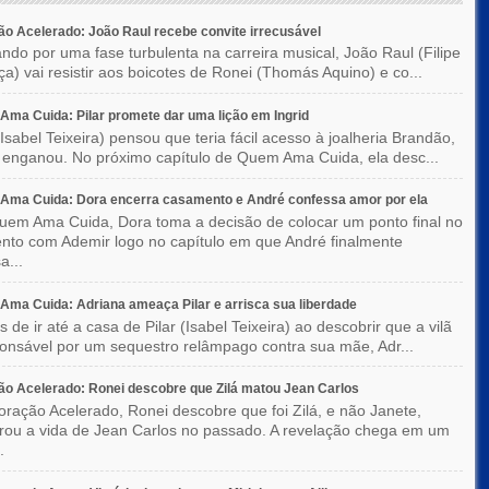
o Acelerado: João Raul recebe convite irrecusável
ndo por uma fase turbulenta na carreira musical, João Raul (Filipe
a) vai resistir aos boicotes de Ronei (Thomás Aquino) e co...
ma Cuida: Pilar promete dar uma lição em Ingrid
(Isabel Teixeira) pensou que teria fácil acesso à joalheria Brandão,
enganou. No próximo capítulo de Quem Ama Cuida, ela desc...
Ama Cuida: Dora encerra casamento e André confessa amor por ela
em Ama Cuida, Dora toma a decisão de colocar um ponto final no
to com Ademir logo no capítulo em que André finalmente
a...
ma Cuida: Adriana ameaça Pilar e arrisca sua liberdade
 de ir até a casa de Pilar (Isabel Teixeira) ao descobrir que a vilã
ponsável por um sequestro relâmpago contra sua mãe, Adr...
o Acelerado: Ronei descobre que Zilá matou Jean Carlos
ração Acelerado, Ronei descobre que foi Zilá, e não Janete,
rou a vida de Jean Carlos no passado. A revelação chega em um
.