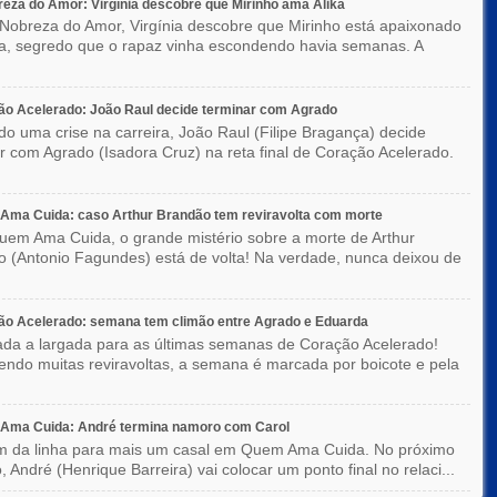
eza do Amor: Virgínia descobre que Mirinho ama Alika
Nobreza do Amor, Virgínia descobre que Mirinho está apaixonado
ka, segredo que o rapaz vinha escondendo havia semanas. A
o Acelerado: João Raul decide terminar com Agrado
do uma crise na carreira, João Raul (Filipe Bragança) decide
r com Agrado (Isadora Cruz) na reta final de Coração Acelerado.
Ama Cuida: caso Arthur Brandão tem reviravolta com morte
em Ama Cuida, o grande mistério sobre a morte de Arthur
 (Antonio Fagundes) está de volta! Na verdade, nunca deixou de
ão Acelerado: semana tem climão entre Agrado e Eduarda
ada a largada para as últimas semanas de Coração Acelerado!
ndo muitas reviravoltas, a semana é marcada por boicote e pela
Ama Cuida: André termina namoro com Carol
im da linha para mais um casal em Quem Ama Cuida. No próximo
o, André (Henrique Barreira) vai colocar um ponto final no relaci...