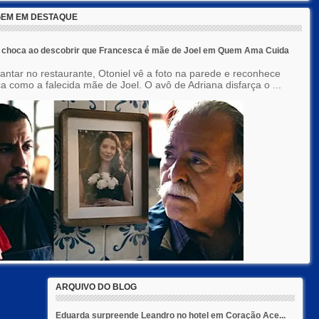
EM EM DESTAQUE
e choca ao descobrir que Francesca é mãe de Joel em Quem Ama Cuida
jantar no restaurante, Otoniel vê a foto na parede e reconhece
a como a falecida mãe de Joel. O avô de Adriana disfarça o ...
ARQUIVO DO BLOG
Eduarda surpreende Leandro no hotel em Coração Ace...