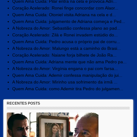
Quem Ama Cuida: Pilar entra na cela e provoca Adri...
Coração Acelerado: Ronei finge concordar com Alaor...
Quem Ama Cuida: Otoniel visita Adriana na cela e d...
Quem Ama Cuida: julgamento de Adriana começa e Ped...
A Nobreza do Amor: Sebastião confessa plano ao pad...
Coração Acelerado: Zilá e Ronei invadem estúdio do...
Quem Ama Cuida: Pedro acusa o próprio pai de corru...
A Nobreza do Amor: Malungo está a caminho do Brasi...
Coração Acelerado: Naiane forja bilhete de João Ra...
Quem Ama Cuida: Adriana mente que não ama Pedro pa...
A Nobreza do Amor: Virgínia engana o pai com farsa...
Quem Ama Cuida: Ademir confessa manipulação do jui...
A Nobreza do Amor: Mirinho usa sofrimento da irmã ...
Quem Ama Cuida: como Ademir tira Pedro do julgamen...
RECENTES POSTS