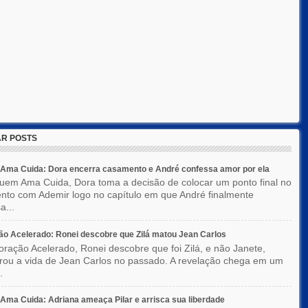
R POSTS
Ama Cuida: Dora encerra casamento e André confessa amor por ela
em Ama Cuida, Dora toma a decisão de colocar um ponto final no
to com Ademir logo no capítulo em que André finalmente
a...
o Acelerado: Ronei descobre que Zilá matou Jean Carlos
ração Acelerado, Ronei descobre que foi Zilá, e não Janete,
rou a vida de Jean Carlos no passado. A revelação chega em um
.
ma Cuida: Adriana ameaça Pilar e arrisca sua liberdade