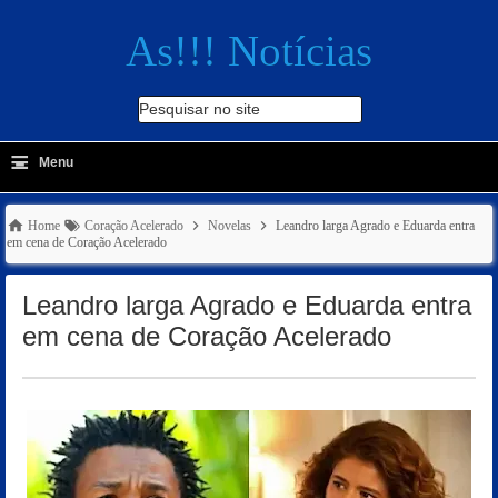
As!!! Notícias
Pesquisar no site
≡
-
Menu
🔍
Home
Coração Acelerado
Novelas
Leandro larga Agrado e Eduarda entra
em cena de Coração Acelerado
Leandro larga Agrado e Eduarda entra
em cena de Coração Acelerado