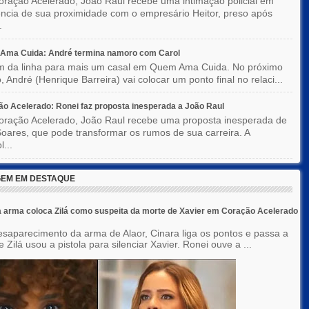
ração Acelerado, João Raul recebe uma intimação policial em
ncia de sua proximidade com o empresário Heitor, preso após
.
Ama Cuida: André termina namoro com Carol
im da linha para mais um casal em Quem Ama Cuida. No próximo
o, André (Henrique Barreira) vai colocar um ponto final no relaci...
o Acelerado: Ronei faz proposta inesperada a João Raul
ração Acelerado, João Raul recebe uma proposta inesperada de
oares, que pode transformar os rumos de sua carreira. A
l...
EM EM DESTAQUE
 arma coloca Zilá como suspeita da morte de Xavier em Coração Acelerado
saparecimento da arma de Alaor, Cinara liga os pontos e passa a
 Zilá usou a pistola para silenciar Xavier. Ronei ouve a ...