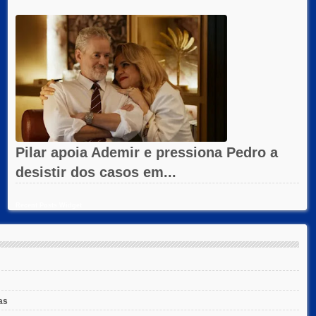
Pilar apoia Ademir e pressiona Pedro a
desistir dos casos em...
Recent Posts Widget
as