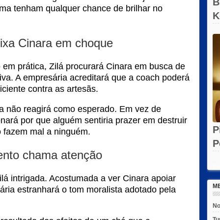
B
ama tenham qualquer chance de brilhar no
K
N
ixa Cinara em choque
 em prática, Zilá procurará Cinara em busca de
tiva. A empresária acreditará que a coach poderá
iciente contra as artesãs.
ra não reagirá como esperado. Em vez de
onará por que alguém sentiria prazer em destruir
P
o fazem mal a ninguém.
P
nto chama atenção
e
Rec
lá intrigada. Acostumada a ver Cinara apoiar
M
ária estranhará o tom moralista adotado pela
No
Tu