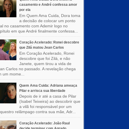
casamento e André confessa amor
por ela
Em Quem Ama Cuida, Dora toma
a decisão de colocar um ponto
nal no casamento com Ademir logo no
pítulo em que André finalmente confessa...
Coração Acelerado: Ronei descobre
que Zilá matou Jean Carlos
Em Coração Acelerado, Ronei
descobre que foi Zilá, e não
Janete, quem tirou a vida de
an Carlos no passado. A revelação chega
m um mome...
Quem Ama Cuida: Adriana ameaça
Pilar e arrisca sua liberdade
Depois de ir até a casa de Pilar
(Isabel Teixeira) ao descobrir que
a vilã foi responsável por um
questro relâmpago contra sua mãe, Adr...
Coração Acelerado: João Raul
decide terminar com Agrado