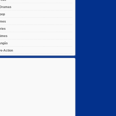
Dramas
pop
lmes
ries
imes
ngás
ve-Action