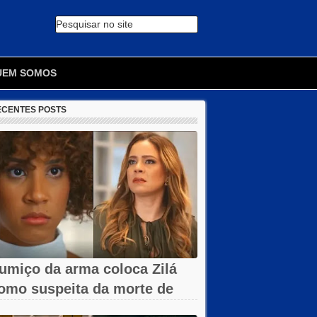
Pesquisar no site
🔍
UEM SOMOS
ECENTES POSTS
umiço da arma coloca Zilá
omo suspeita da morte de
avier em...