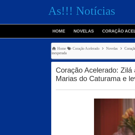
As!!! Notícias
HOME
NOVELAS
CORAÇÃO ACE
Home
Coração Acelerado
Novelas
Coração
inesperada
Coração Acelerado: Zilá
Marias do Caturama e le