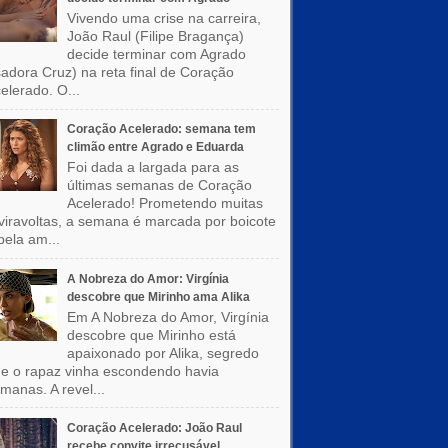
Vivendo uma crise na carreira,
João Raul (Filipe Bragança)
decide terminar com Agrado
sadora Cruz) na reta final de Coração
elerado. O...
Coração Acelerado: semana tem
climão entre Agrado e Eduarda
Foi dada a largada para as
últimas semanas de Coração
Acelerado! Prometendo muitas
viravoltas, a semana é marcada por boicote
pela am...
A Nobreza do Amor: Virgínia
descobre que Mirinho ama Alika
Em A Nobreza do Amor, Virgínia
descobre que Mirinho está
apaixonado por Alika, segredo
e o rapaz vinha escondendo havia
manas. A revel...
Coração Acelerado: João Raul
recebe convite irrecusável