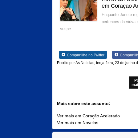
em Coração A
Enquanto Janete reg
pertences da viúva 
suspe…
Compartilhe no Twitter
Compartil
Escrito por As Noticias, terça-feira, 23 de junho
P
mai
Mais sobre este assunto:
Ver mais em Coração Acelerado
Ver mais em Novelas