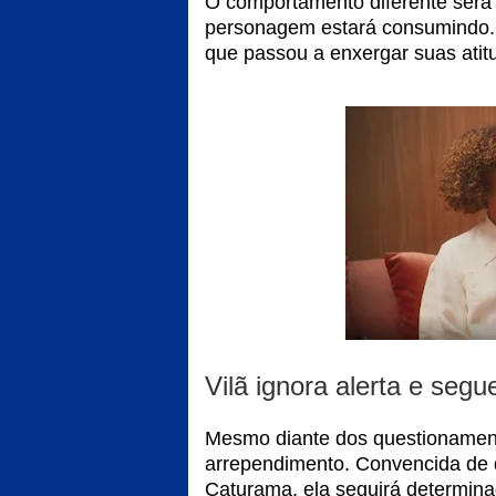
O comportamento diferente será 
personagem estará consumindo. 
que passou a enxergar suas atitu
Vilã ignora alerta e seg
Mesmo diante dos questionament
arrependimento. Convencida de q
Caturama, ela seguirá determina