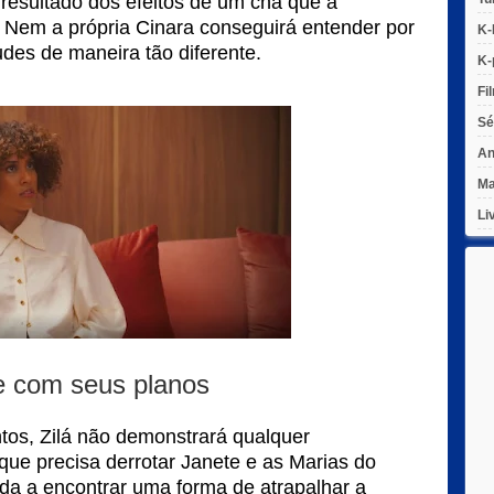
resultado dos efeitos de um chá que a
Nem a própria Cinara conseguirá entender por
K-
des de maneira tão diferente.
K-
Fi
Sé
An
Ma
Li
ue com seus planos
os, Zilá não demonstrará qualquer
ue precisa derrotar Janete e as Marias do
da a encontrar uma forma de atrapalhar a