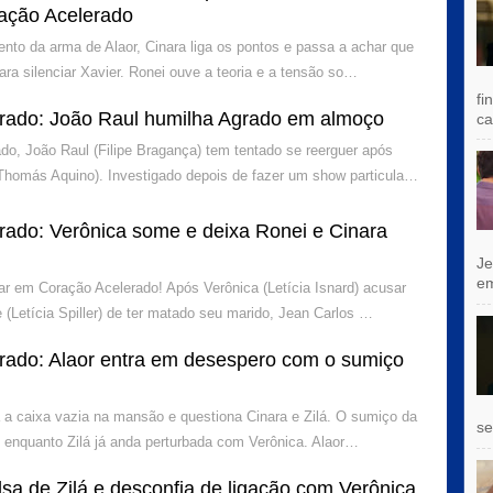
ação Acelerado
to da arma de Alaor, Cinara liga os pontos e passa a achar que
para silenciar Xavier. Ronei ouve a teoria e a tensão so…
fi
rado: João Raul humilha Agrado em almoço
ca
o, João Raul (Filipe Bragança) tem tentado se reerguer após
Thomás Aquino). Investigado depois de fazer um show particula…
rado: Verônica some e deixa Ronei e Cinara
Je
e
ar em Coração Acelerado! Após Verônica (Letícia Isnard) acusar
 (Letícia Spiller) de ter matado seu marido, Jean Carlos …
rado: Alaor entra em desespero com o sumiço
a a caixa vazia na mansão e questiona Cinara e Zilá. O sumiço da
se
 enquanto Zilá já anda perturbada com Verônica. Alaor…
sa de Zilá e desconfia de ligação com Verônica