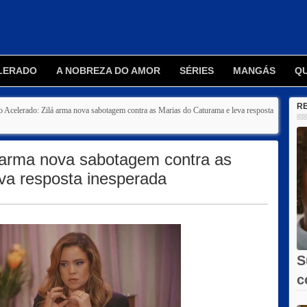
LERADO
A NOBREZA DO AMOR
SÉRIES
MANGÁS
Q
R
 Acelerado: Zilá arma nova sabotagem contra as Marias do Caturama e leva resposta
 arma nova sabotagem contra as
va resposta inesperada
S
c
X