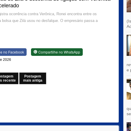
celerado
istra ocorrência contra Verônica, Ronei encontra entre os
a bolsa que Zilá usou no desfalque. O empresário passa a
(I
Ac
he no Facebook
Compartilhe no WhatsApp
 de 2026
re
e 
ostagem
Postagem
s recente
mais antiga
qu
se