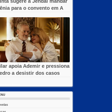
inta sugere a Jendal mandar
ênia para o convento em A
obreza...
ilar apoia Ademir e pressiona
edro a desistir dos casos
m...
ent Posts Widget
ENU
velas
rcas