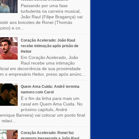
Passando por uma fase
turbulenta na carreira musical,
João Raul (Filipe Bragança) vai
sistir aos boicotes de Ronei (Thomás
uino) e co...
Coração Acelerado: João Raul
recebe intimação após prisão de
Heitor
Em Coração Acelerado, João
Raul recebe uma intimação
licial em decorrência de sua proximidade
m o empresário Heitor, preso após anúnc...
Quem Ama Cuida: André termina
namoro com Carol
É o fim da linha para mais um
casal em Quem Ama Cuida. No
próximo capítulo, André
enrique Barreira) vai colocar um ponto final
 relaci...
Coração Acelerado: Ronei faz
proposta inesperada a João Raul