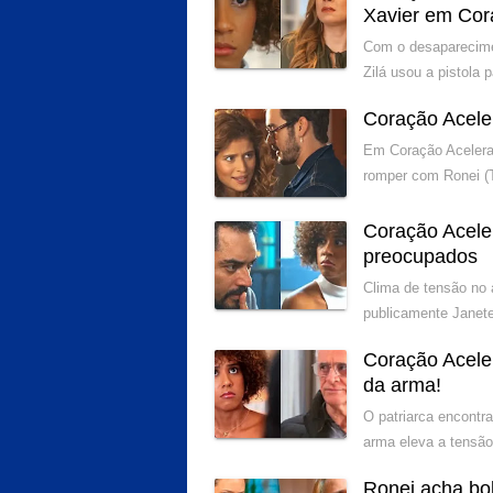
Xavier em Cor
Com o desaparecimen
Zilá usou a pistola 
Coração Acele
Em Coração Acelerad
romper com Ronei (
Coração Acele
preocupados
Clima de tensão no 
publicamente Janete
Coração Acele
da arma!
O patriarca encontr
arma eleva a tensão
Ronei acha bol