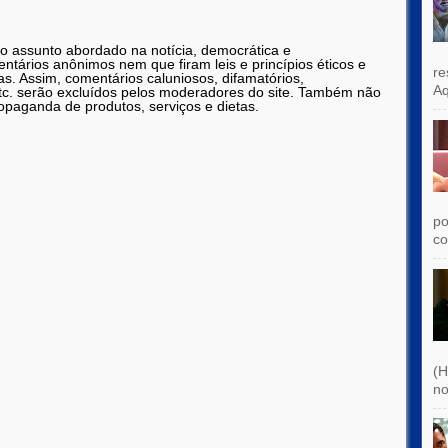
 o assunto abordado na notícia, democrática e
tários anônimos nem que firam leis e princípios éticos e
re
as. Assim, comentários caluniosos, difamatórios,
Aq
etc. serão excluídos pelos moderadores do site. Também não
opaganda de produtos, serviços e dietas.
po
co
(H
no