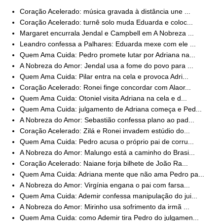
Coração Acelerado: música gravada à distância une ...
Coração Acelerado: turnê solo muda Eduarda e coloc...
Margaret encurrala Jendal e Campbell em A Nobreza ...
Leandro confessa a Palhares: Eduarda mexe com ele ...
Quem Ama Cuida: Pedro promete lutar por Adriana na...
A Nobreza do Amor: Jendal usa a fome do povo para ...
Quem Ama Cuida: Pilar entra na cela e provoca Adri...
Coração Acelerado: Ronei finge concordar com Alaor...
Quem Ama Cuida: Otoniel visita Adriana na cela e d...
Quem Ama Cuida: julgamento de Adriana começa e Ped...
A Nobreza do Amor: Sebastião confessa plano ao pad...
Coração Acelerado: Zilá e Ronei invadem estúdio do...
Quem Ama Cuida: Pedro acusa o próprio pai de corru...
A Nobreza do Amor: Malungo está a caminho do Brasi...
Coração Acelerado: Naiane forja bilhete de João Ra...
Quem Ama Cuida: Adriana mente que não ama Pedro pa...
A Nobreza do Amor: Virgínia engana o pai com farsa...
Quem Ama Cuida: Ademir confessa manipulação do jui...
A Nobreza do Amor: Mirinho usa sofrimento da irmã ...
Quem Ama Cuida: como Ademir tira Pedro do julgamen...