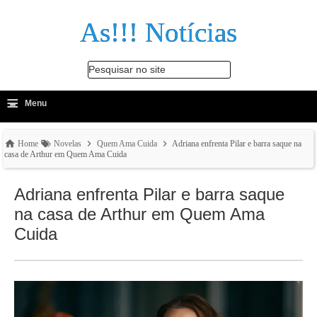
As!!! Notícias
Pesquisar no site
≡
-
Menu
🔍
Home
Novelas
Quem Ama Cuida
Adriana enfrenta Pilar e barra saque na
casa de Arthur em Quem Ama Cuida
Adriana enfrenta Pilar e barra saque
na casa de Arthur em Quem Ama
Cuida