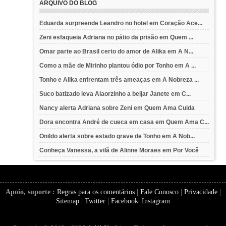
ARQUIVO DO BLOG
Eduarda surpreende Leandro no hotel em Coração Ace...
Zeni esfaqueia Adriana no pátio da prisão em Quem ...
Omar parte ao Brasil certo do amor de Alika em A N...
Como a mãe de Mirinho plantou ódio por Tonho em A ...
Tonho e Alika enfrentam três ameaças em A Nobreza ...
Suco batizado leva Alaorzinho a beijar Janete em C...
Nancy alerta Adriana sobre Zeni em Quem Ama Cuida
Dora encontra André de cueca em casa em Quem Ama C...
Onildo alerta sobre estado grave de Tonho em A Nob...
Conheça Vanessa, a vilã de Alinne Moraes em Por Você
Apoio, suporte :
Regras para os comentários
|
Fale Conosco
|
Privacidade
|
Sitemap
|
Twitter
|
Facebook
|
Instagram