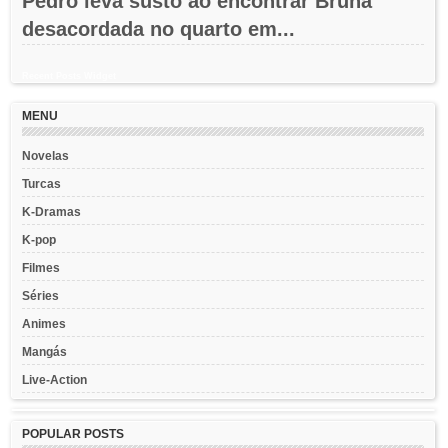
Pedro leva susto ao encontrar Bruna
desacordada no quarto em...
Recent Posts Widget
MENU
Novelas
Turcas
K-Dramas
K-pop
Filmes
Séries
Animes
Mangás
Live-Action
POPULAR POSTS