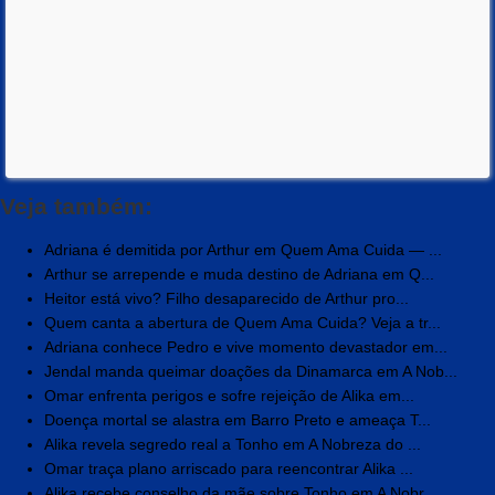
Veja também:
Adriana é demitida por Arthur em Quem Ama Cuida — ...
Arthur se arrepende e muda destino de Adriana em Q...
Heitor está vivo? Filho desaparecido de Arthur pro...
Quem canta a abertura de Quem Ama Cuida? Veja a tr...
Adriana conhece Pedro e vive momento devastador em...
Jendal manda queimar doações da Dinamarca em A Nob...
Omar enfrenta perigos e sofre rejeição de Alika em...
Doença mortal se alastra em Barro Preto e ameaça T...
Alika revela segredo real a Tonho em A Nobreza do ...
Omar traça plano arriscado para reencontrar Alika ...
Alika recebe conselho da mãe sobre Tonho em A Nobr...