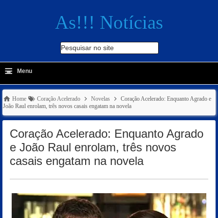
As!!! Notícias
Pesquisar no site
≡
-
Menu
🔍
Home
Coração Acelerado
Novelas
Coração Acelerado: Enquanto Agrado e
João Raul enrolam, três novos casais engatam na novela
Coração Acelerado: Enquanto Agrado
e João Raul enrolam, três novos
casais engatam na novela