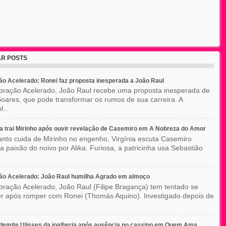
R POSTS
o Acelerado: Ronei faz proposta inesperada a João Raul
ração Acelerado, João Raul recebe uma proposta inesperada de
oares, que pode transformar os rumos de sua carreira. A
l...
ia trai Mirinho após ouvir revelação de Casemiro em A Nobreza do Amor
nto cuida de Mirinho no engenho, Virgínia escuta Casemiro
 a paixão do noivo por Alika. Furiosa, a patricinha usa Sebastião
ão Acelerado: João Raul humilha Agrado em almoço
ração Acelerado, João Raul (Filipe Bragança) tem tentado se
r após romper com Ronei (Thomás Aquino). Investigado depois de
 demite Ulisses da joalheria após ausência no cassino em Quem Ama