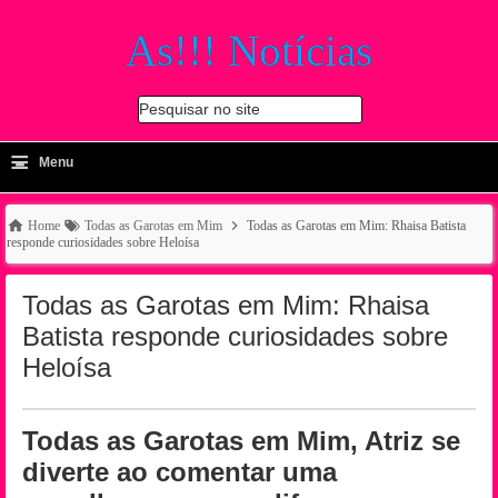
As!!! Notícias
Pesquisar no site
≡
-
Menu
🔍
Home
Todas as Garotas em Mim
Todas as Garotas em Mim: Rhaisa Batista
responde curiosidades sobre Heloísa
Todas as Garotas em Mim: Rhaisa
Batista responde curiosidades sobre
Heloísa
Todas as Garotas em Mim, Atriz se
diverte ao comentar uma