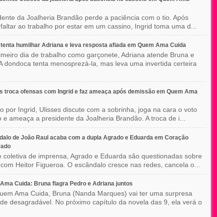
dente da Joalheria Brandão perde a paciência com o tio. Após
 faltar ao trabalho por estar em um cassino, Ingrid toma uma d...
tenta humilhar Adriana e leva resposta afiada em Quem Ama Cuida
imeiro dia de trabalho como garçonete, Adriana atende Bruna e
A dondoca tenta menosprezá-la, mas leva uma invertida certeira
es troca ofensas com Ingrid e faz ameaça após demissão em Quem Ama
o por Ingrid, Ulisses discute com a sobrinha, joga na cara o voto
o e ameaça a presidente da Joalheria Brandão. A troca de i...
dalo de João Raul acaba com a dupla Agrado e Eduarda em Coração
rado
 coletiva de imprensa, Agrado e Eduarda são questionadas sobre
 com Heitor Figueroa. O escândalo cresce nas redes, cancela o...
ma Cuida: Bruna flagra Pedro e Adriana juntos
em Ama Cuida, Bruna (Nanda Marques) vai ter uma surpresa
 de desagradável. No próximo capítulo da novela das 9, ela verá o