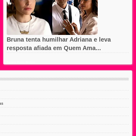
Bruna tenta humilhar Adriana e leva
resposta afiada em Quem Ama...
Recent Posts Widget
as