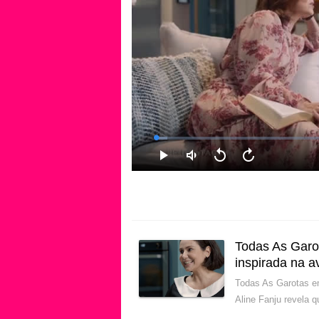
Todas As Garot
inspirada na 
Todas As Garotas e
Aline Fanju revela 