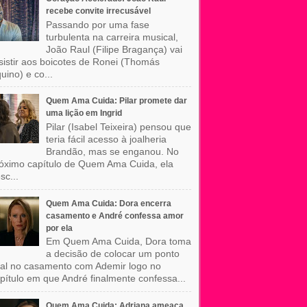
recebe convite irrecusável
Passando por uma fase
turbulenta na carreira musical,
João Raul (Filipe Bragança) vai
sistir aos boicotes de Ronei (Thomás
uino) e co...
Quem Ama Cuida: Pilar promete dar
uma lição em Ingrid
Pilar (Isabel Teixeira) pensou que
teria fácil acesso à joalheria
Brandão, mas se enganou. No
óximo capítulo de Quem Ama Cuida, ela
sc...
Quem Ama Cuida: Dora encerra
casamento e André confessa amor
por ela
Em Quem Ama Cuida, Dora toma
a decisão de colocar um ponto
nal no casamento com Ademir logo no
pítulo em que André finalmente confessa...
Quem Ama Cuida: Adriana ameaça