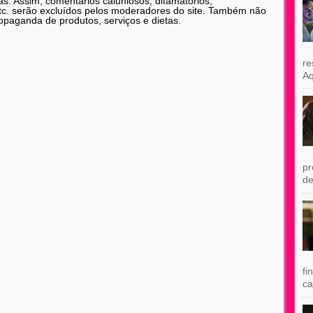
as. Assim, comentários caluniosos, difamatórios,
etc. serão excluídos pelos moderadores do site. Também não
opaganda de produtos, serviços e dietas.
re
Aq
pr
de
fi
ca