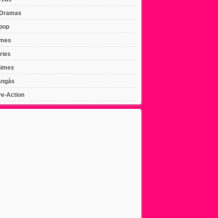
Dramas
pop
lmes
ries
imes
ngás
ve-Action