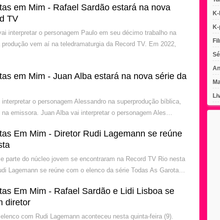
tas em Mim - Rafael Sardão estará na nova
K-
rd TV
K-
vai interpretar o personagem Paulo em seu décimo trabalho na
Fi
 produção vem aí na teledramaturgia da Record TV. Em 2022,
Sé
An
tas em Mim - Juan Alba estará na nova série da
Ma
Li
i interpretar o personagem Alessandro na superprodução bíblica,
 na emissora. Juan Alba vai interpretar o personagem Ales…
tas Em Mim - Diretor Rudi Lagemann se reúne
sta
e parte do núcleo jovem se encontraram na Record TV Rio nesta
 Rudi Lagemann se reúne com o elenco da série Todas As Garota…
tas Em Mim - Rafael Sardão e Lidi Lisboa se
 diretor
elenco com Rudi Lagemann aconteceu nesta quinta-feira (9).