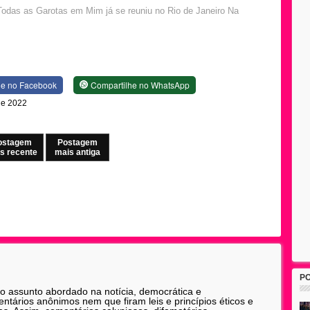
Todas as Garotas em Mim já se reuniu no Rio de Janeiro Na
he no Facebook
Compartilhe no WhatsApp
 de 2022
ostagem
Postagem
s recente
mais antiga
P
 o assunto abordado na notícia, democrática e
tários anônimos nem que firam leis e princípios éticos e