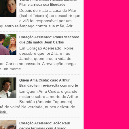
Pilar e arrisca sua liberdade
Depois de ir até a casa de Pilar
(Isabel Teixeira) ao descobrir que
a vilã foi responsável por um
questro relâmpago contra sua mãe, Adr...
Coração Acelerado: Ronei descobre
que Zilá matou Jean Carlos
Em Coração Acelerado, Ronei
descobre que foi Zilá, e não
Janete, quem tirou a vida de
an Carlos no passado. A revelação chega
m um mome...
Quem Ama Cuida: caso Arthur
Brandão tem reviravolta com morte
Em Quem Ama Cuida, o grande
mistério sobre a morte de Arthur
Brandão (Antonio Fagundes)
tá de volta! Na verdade, nunca deixou de
stir...
Coração Acelerado: João Raul
decide terminar com Agrado