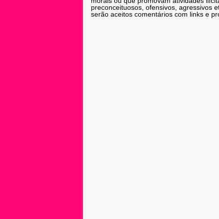
morais ou que promovam atividades ilícit
preconceituosos, ofensivos, agressivos 
serão aceitos comentários com links e pr