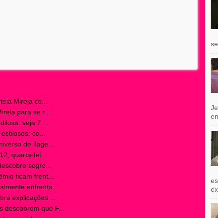
se
eia Mirela co...
Je
ela para se r...
e
losa: veja 7 ...
stilosos: co...
iverso de Tage...
2, quarta-fei...
descobre segre...
io ficam frent...
es
lmente enfrenta...
exi
a explicações ...
 descobrem que F...