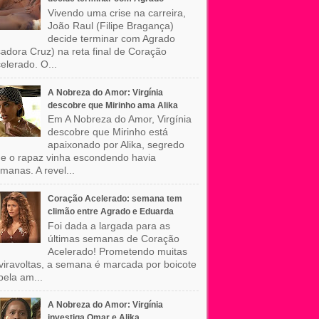
Vivendo uma crise na carreira,
João Raul (Filipe Bragança)
decide terminar com Agrado
sadora Cruz) na reta final de Coração
elerado. O...
A Nobreza do Amor: Virgínia
descobre que Mirinho ama Alika
Em A Nobreza do Amor, Virgínia
descobre que Mirinho está
apaixonado por Alika, segredo
e o rapaz vinha escondendo havia
manas. A revel...
Coração Acelerado: semana tem
climão entre Agrado e Eduarda
Foi dada a largada para as
últimas semanas de Coração
Acelerado! Prometendo muitas
viravoltas, a semana é marcada por boicote
pela am...
A Nobreza do Amor: Virgínia
investiga Omar e Alika