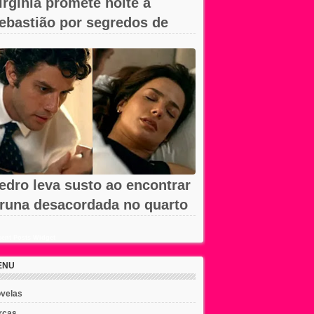
irgínia promete noite a
ebastião por segredos de
mar em A...
edro leva susto ao encontrar
runa desacordada no quarto
m...
ent Posts Widget
ENU
velas
rcas