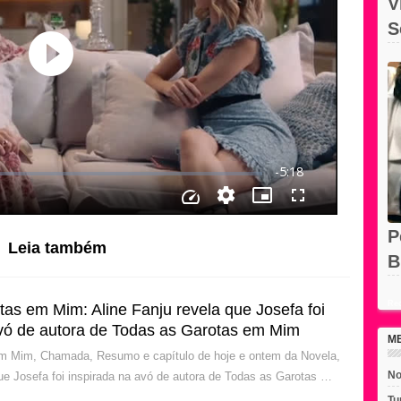
V
S
O
P
Leia também
B
e
Rec
as em Mim: Aline Fanju revela que Josefa foi
avó de autora de Todas as Garotas em Mim
M
m Mim, Chamada, Resumo e capítulo de hoje e ontem da Novela,
No
que Josefa foi inspirada na avó de autora de Todas as Garotas …
Tu