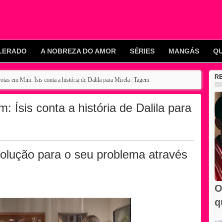
LERADO
A NOBREZA DO AMOR
SÉRIES
MANGÁS
Q
R
otas em Mim: Ísis conta a história de Dalila para Mirela | Tagem
 Ísis conta a história de Dalila para
solução para o seu problema através
O
q
e