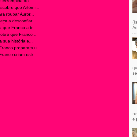
terrompida ao ...
cobre que Artêmi...
á roubar Auror...
a a desconfiar ...
(I
que Franco a tr...
Ac
bre que Franco ...
sua história e...
ranco preparam u...
anco criam estr...
qu
se
re
e 