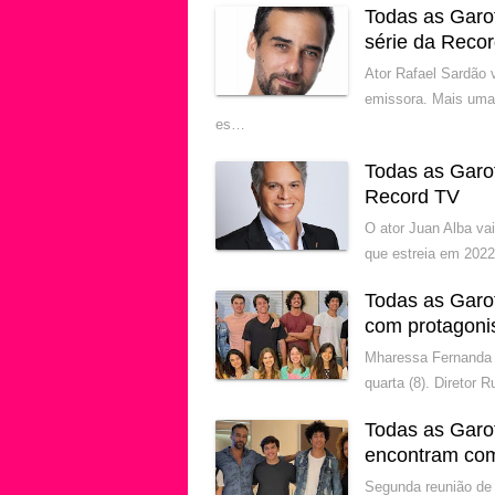
Todas as Garo
série da Reco
Ator Rafael Sardão 
emissora. Mais uma
es…
Todas as Garo
Record TV
O ator Juan Alba va
que estreia em 2022
Todas as Garo
com protagoni
Mharessa Fernanda 
quarta (8). Diretor
Todas as Garo
encontram com
Segunda reunião de 