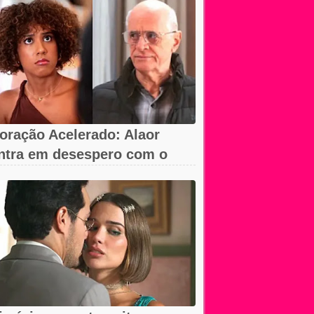
oração Acelerado: Alaor
ntra em desespero com o
umiço da arma!