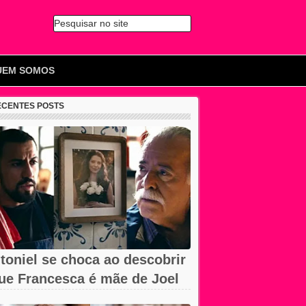
Pesquisar no site
🔍
UEM SOMOS
ECENTES POSTS
toniel se choca ao descobrir
ue Francesca é mãe de Joel
m...