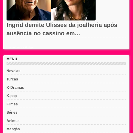
Ingrid demite Ulisses da joalheria após
ausência no cassino em...
Recent Posts Widget
MENU
Novelas
Turcas
K-Dramas
K-pop
Filmes
Séries
Animes
Mangás