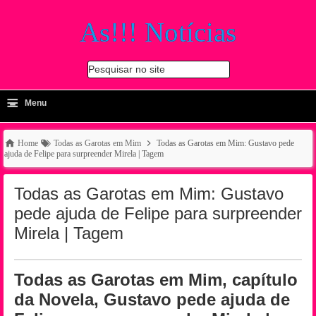
As!!! Notícias
Pesquisar no site
≡
-
Menu
🔍
Home
Todas as Garotas em Mim
Todas as Garotas em Mim: Gustavo pede
ajuda de Felipe para surpreender Mirela | Tagem
Todas as Garotas em Mim: Gustavo
pede ajuda de Felipe para surpreender
Mirela | Tagem
Todas as Garotas em Mim, capítulo
da Novela, Gustavo pede ajuda de