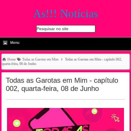
As!!! Notícias
Pesquisar no site
≡
-
Menu
🔍
Home
Todas as Garotas em Mim
Todas as Garotas em Mim - capítulo 002,
quarta-feira, 08 de Junho
Todas as Garotas em Mim - capítulo
002, quarta-feira, 08 de Junho