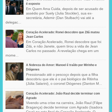
é exposto
Em Quem Ama Cuida, depois de ser acusado de
assédio por Suely (Julia Stockler), sua ex-
secretária, Ademir (Dan Stulbach) vai até a
delegac...
Coração Acelerado: Ronei descobre que Zilá matou
Jean Carlos
Em Coração Acelerado, Ronei descobre que foi
Zilá, e não Janete, quem tirou a vida de Jean
Carlos no passado. A revelação chega em um
mome...
A Nobreza do Amor: Manoel é traído por Mirinho e
Diógenes
Pressionado até o pescoço depois que a filha
descobriu que ele é o pai biológico de Ritinha
(Júlia Salarini), o coronel Diógenes (Danton M...
Coração Acelerado: João Raul decide terminar com
Agrado
Vivendo uma crise na carreira, João Raul (Filipe
Bragança) decide terminar com Agrado (Isadora
Cruz) na reta final de Coração Acelerado. O...